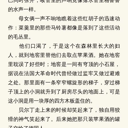
巴同时张开，喉管里的声响竟像落水管里格鲁鲁
的水声一样。
母女俩一声不响地瞧着这些红胡子的迅速动
作：菜羹里的那些马铃薯都像是落到了这些活动
的毛丛里。
他们口渴了，于是这个在森林里长大的妇
人，就到地窖里替他们去取点苹果酒。她在地窖
里耽误了好些时；地窖是一间有穹顶的小石屋，
据说在法国大革命时代曾经做过监牢又做过避难
之处。那里面有一条窄窄螺旋形的梯子，穿过梯
子顶上的小洞就升到了厨房尽头的地面上，可是
这小洞是用一块厚的四方木板盖住的。
贝尔丁走上来的时候却笑起来了，独自用狡
猾的神气笑起来了。后来她把那只装苹果酒的罐