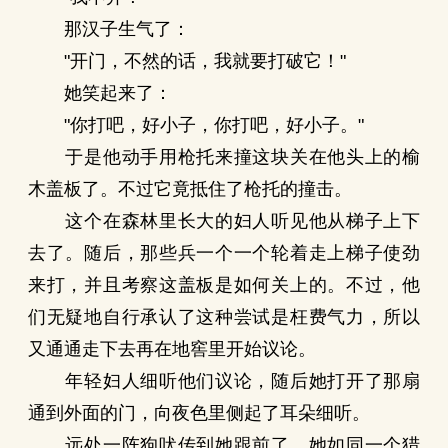
那汉子生气了：
"开门，不然的话，我就要打破它！"
她笑起来了：
"你打吧，好小子，你打吧，好小子。"
于是他动手用枪托来撞这块关在他头上的榆
木盖板了。不过它竟抵住了枪托的撞击。
这个在森林里长大的妇人听见他从梯子上下
去了。随后，那些兵一个一个轮着走上梯子使劲
来打，并且考察这盖板是如何关上的。不过，他
们无疑地自行承认了这种尝试是枉费气力，所以
又通通走下去再在地窖里开始议论。
年轻妇人细听他们议论，随后她打开了那扇
通到外面的门，向夜色里侧起了耳朵细听。
远处一阵狗吠传到她跟前了。她如同一个猎