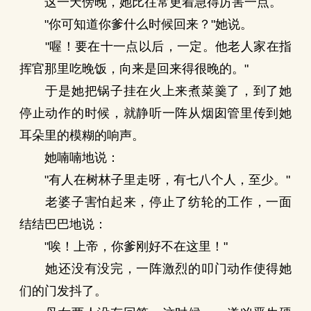
这一天傍晚，她比往常更着急得厉害一点。
"你可知道你爹什么时候回来？"她说。
"喔！要在十一点以后，一定。他老人家在指
挥官那里吃晚饭，向来是回来得很晚的。"
于是她把锅子挂在火上来煮菜羹了，到了她
停止动作的时候，就静听一阵从烟囱管里传到她
耳朵里的模糊的响声。
她喃喃地说：
"有人在树林子里走呀，有七八个人，至少。"
老婆子害怕起来，停止了纺轮的工作，一面
结结巴巴地说：
"唉！上帝，你爹刚好不在这里！"
她还没有没完，一阵激烈的叩门动作使得她
们的门发抖了。