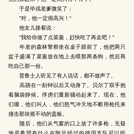
于是毕戎老爹微笑了：
"对，他一定很高兴！"
他女儿接着说：
"我给你做了点菜羹，赶快吃了再走吧！"
年老的森林警察坐在桌子跟前了，他把两只
盆子盛满了菜羹放在地上去喂那两条狗，然后再
吃自己那一份。
普鲁士人听见了有人说话，都不做声了。
高跷在一刻钟以后又动身了。贝尔丁双手抱
着脑袋静候。俘虏们重新骚动起来了。现在，他
们嚷，他们叫人，他们怒气冲天地不断用枪托来
撞击那块摇不动的盖板。
随后，他们从气窗的口上放了许多枪，无疑
地是希望有什么在附近经过的德国支队可以听