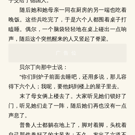
子交给了德国人。
随后她和她母亲一同在厨房的另一端也吃着
晚饭。这些兵吃完了，于是六个人都围着桌子打
瞌睡。偶尔，一个脑袋轻轻地在桌上碰出一点响
声，随后这个突然醒来的人又竖起了脊梁。
广告位
贝尔丁向那中士说：
"你们到炉子前面去睡吧，还用多说，那儿容
得下六个人；我呢，要他妈到楼上的屋子里去。
末了母女俩上楼去了。大家听见她们锁好了
门，听见她们走了一阵，随后她们再也没有一点
声息了。
普鲁人士都躺在地上了，脚对着脚，头枕着
自己那件卷好了的大风衣；不久，发出了六道不