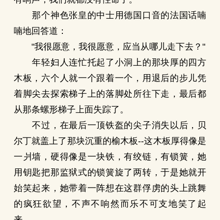
那个神色张皇的中士用德国口音的法国话喃
喃地回答道：
"我很愿意，我很愿意，应当从哪儿走下去？"
年轻妇人连忙托起了小洞上的那块厚的四方
木板，六个人就一个跟着一个，用退后的步儿凭
着脚尖去探索梯子上的落脚处所往下走，最后都
从那条螺形梯子上面失踪了。
不过，在最后一顶铁盔的尖子消失以后，贝
尔丁就盖上了那块沉重的榆木板--这木板厚得像是
一爿墙，硬得像是一块铁，有绞链，有锁簧，她
用钥匙把那监狱式的锁簧旋了两转，于是她就开
始笑起来，她带着一阵想在这群俘虏的头上跳舞
的疯狂欲望，不声不响然而乐不可支地笑了起
来。