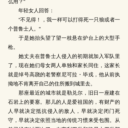
么用？"
年轻女人回答：
"不见得！，我一样可以打得死一只狼或者一
个普鲁士人。"
于是她抬头望了望一枝悬在炉台上的大型手
枪。
她丈夫在普鲁士人侵入的初期就加入军队里
了，现在她们母女两人单独和家长同住，这家长
就是绰号高跷的老警察尼可拉・毕戎，他从前执
拗地不肯离开自己的住所搬到城里去。
那座最近的城市就是勒兑尔，旧日一座建在
石岩上的要塞。那儿的人是爱祖国的，有财产的
人早就决定抵抗侵入的敌人，早就决定闭门死
守，早就决定依照当地的传统习惯来受包围。从