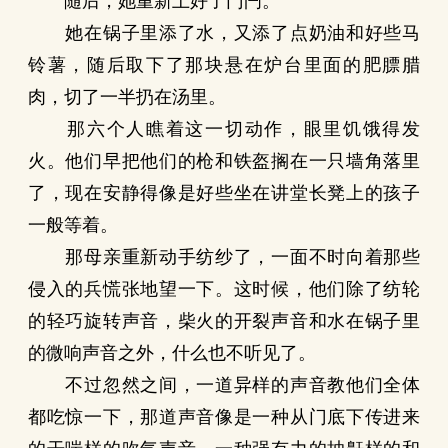
随后，她重新上好了门闩。
她在锅子里添了水，又添了点奶油和好些马
铃薯，随后取下了那块悬在炉台里面的肥膘腊
肉，切了一半扔在汤里。
那六个人瞧着这一切动作，眼里饥饿得发
火。他们早把他们的枪和铁盔搁在一只墙角落里
了，现在安静得像是好些坐在讲堂长凳上的孩子
一般等着。
那母亲重新动手纺纱了，一面不时向着那些
侵入的兵慌张地望一下。这时候，他们除了纺轮
的轻巧旋转声音，柴火的开裂声音和水在锅子里
的微响声音之外，什么也不听见了。
不过忽然之间，一道异样的声音教他们全体
都吃惊一下，那道声音像是一种从门底下传进来