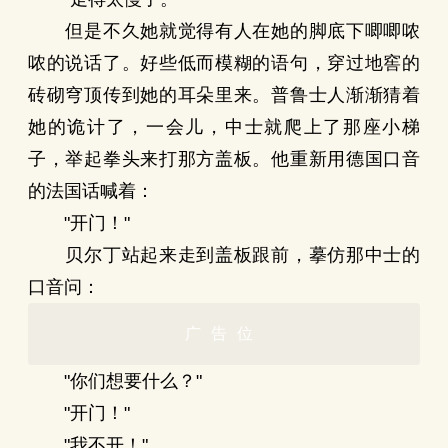
但是不久她就觉得有人在她的脚底下唧唧哝
哝的说话了。好些低而模糊的语句，穿过地窖的
砖砌穹顶传到她的耳朵里来。普鲁士人渐渐猜着
她的诡计了，一会儿，中士就爬上了那座小梯
子，举起拳头来打那方盖板。他重新用德国口音
的法国话喊着：
"开门！"
贝尔丁站起来走到盖板跟前，摹仿那中士的
口音问：
广告位
"你们想要什么？"
"开门！"
"我不开！"