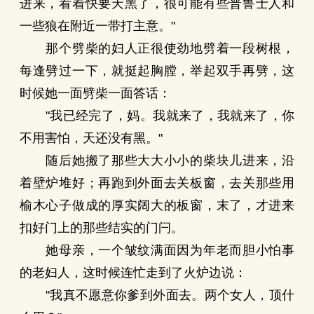
进来，看着快要天黑了，很可能有些普鲁士人和
一些狼在附近一带打主意。"
那个劈柴的妇人正很使劲地劈着一段树根，
每逢劈过一下，就挺起胸膛，举起双手再劈，这
时候她一面劈柴一面答话：
"我已经完了，妈。我就来了，我就来了，你
不用害怕，天还没有黑。"
随后她搬了那些大大小小的柴块儿进来，沿
着壁炉堆好；再跑到外面去关板窗，去关那些用
榆木心子做成的厚实阔大的板窗，末了，才进来
扣好门上的那些结实的门闩。
她母亲，一个皱纹满面因为年老而胆小怕事
的老妇人，这时候连忙走到了火炉边说：
"我真不愿意你爹到外面去。两个女人，顶什