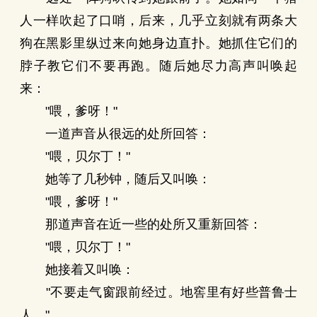
人一样吹起了口哨，后来，几乎立刻就有两条大
狗在黑影里纵过来向她身边直扑。她抓住它们的
脖子教它们不要再跑。随后她尽力高声叫唤起
来：
"喂，爹呀！"
一道声音从很远的处所回答：
"喂，贝尔丁！"
她等了几秒钟，随后又叫唤：
"喂，爹呀！"
那道声音在近一些的处所又重新回答：
"喂，贝尔丁！"
她接着又叫唤：
"不要走气窗跟前经过。地窖里有好些普鲁士
人。"