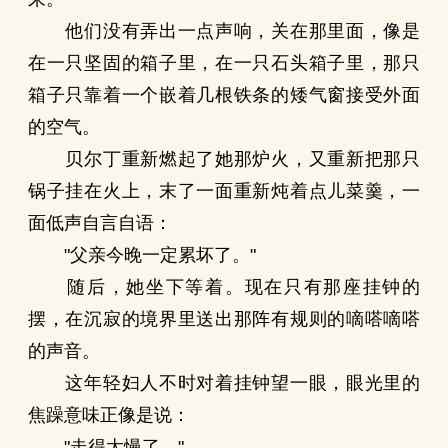
他们没有弄出一点声响，关在那里面，像是
在一只坚固的箱子里，在一只石头箱子里，那只
箱子只靠着一个嵌着几根铁条的矮气窗接受外面
的空气。
贝尔丁重新燃起了她那炉火，又重新把那只
锅子挂在火上，末了一面重新炖着点儿菜羹，一
面低声自言自语：
"父亲今晚一定累坏了。"
随后，她坐下等着。现在只有那座挂钟的
摆，在沉寂的境界里送出那阵有规则的嘀嗒嘀嗒
的声音。
这年轻妇人不时对着挂钟望一眼，眼光里的
焦躁意味正像是说：
"走得太慢了。"