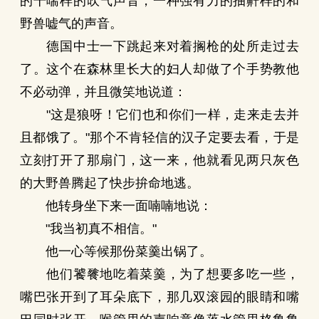
的干喘样的吹气声音，一种强有力的抽鼾样的和
野兽嘘气的声音。
德国中士一下跳起来对着搁枪的处所走过去
了。这个在森林里长大的妇人却做了个手势教他
不必动弹，并且微笑地说道：
"这是狼呀！它们也和你们一样，走来走去并
且都饿了。"那个不肯轻信的汉子定要去看，于是
立刻打开了那扇门，这一来，他就看见两只灰色
的大野兽腾起了快步拚命地逃。
他转身坐下来一面喃喃地说：
"我当初真不相信。"
他一心等候那份菜羹出锅了。
他们饕餮地吃着菜羹，为了想要多吃一些，
嘴巴张开到了耳朵底下，那几双滚园的眼睛和嘴