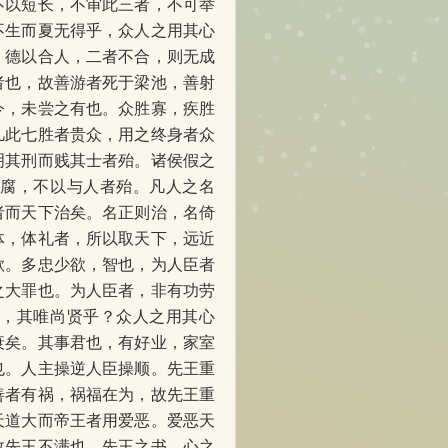
不以短长，不审此三者，不可举
不生而夏无得乎，众人之用其心
，德以合人，二者不合，则无成
者也，故善游者死于梁池，善射
今，未尝之有也。众胜寡，疾胜
凡此七胜者贵众，用之终身者众
明其刑而贱其士者殆。诸侯假之
朽腐，不以与人者殆。凡人之名
者而天下治矣。名正则治，名倚
体，体礼者，所以取天下，远近
欲。多忠少欲，智也，为人臣者
之大罪也。为人臣者，非有功劳
者，其唯尚贤乎？众人之用其心
衰矣。其事君也，有好业，家室
也。人主操逆人臣操顺。先王重
善者有祸，祸福在为，故先王重
天道大而帝王者用爱恶。爱恶天
故先王不满也。先王之书，心之