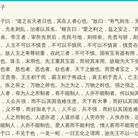
管子
管子曰：“道之在天者日也，其在人者心也。”故曰：“有气则生，
治，无名则乱，治者以其名。”枢言曰：“爱之利之，益之安之。”
治矣。帝王者，审所先所后，先民与地，则得矣。先贵与骄，
后。人主不可以不慎贵，不可以不慎民，不可以不慎富，慎贵
地。故人主之卑尊轻重，在此三者，不可不慎。国有宝有器有用
器也。珠玉，末用也。先王重其宝器，而轻其末用。故能为天下
喜也者、怒也者、恶也者、欲也者、天下之败也。而贤者宝之，
先王贵善。王主积于民，霸主积于将战士，衰主积于贵人，亡
积。疾之疾之，万物之师也。为之为之，万物之时也。强之强之
制人者，有为人之所制者，有不能制人，人亦不能制者。何以知
人，人众兵强，而不以其国造难生患。天下有大事，而好以其
盛，义不尊，而好加名于人；人不众，兵不强，而好以其国造
者，人之所制也。人进亦进，人退亦退；人劳亦劳，人佚亦佚，
不能制人，人亦不能制也。爱人甚而不能利也，憎人甚而不能害
出于口，不见于色，一龙一蛇，一日五化之谓周，故先王不以一