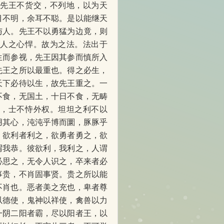
。先王不货交，不列地，以为天
目不明，余耳不聪。是以能继天
与人。先王不以勇猛为边竟，则
，人之心悍。故为之法。法出于
生而参视，先王因其参而慎所入
先王之所以最重也。得之必生，
天下必待以生，故先王重之。一
不食，无国土，十日不食，无畴
至，士不恃外权。坦坦之利不以
用其心，沌沌乎博而圜，豚豚乎
，欲利者利之，欲勇者勇之，欲
谓我恭。彼欲利，我利之，人谓
必思之，无令人识之，卒来者必
事贵，不肖固事贤。贵之所以能
不肖也。恶者美之充也，卑者尊
以德使，鬼神以祥使，禽兽以力
一阴二阳者霸，尽以阳者王，以