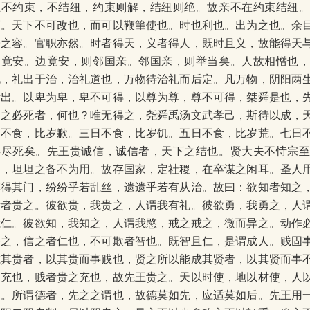
王不约束，不结纽，约束则解，结纽则绝。故亲不在约束结纽
下。天下不可改也，而可以鞭箠使也。时也利也。出为之也。余
子之容。官职亦然。时者得天，义者得人，既时且义，故能得天
边竟安。边竟安，则邻国亲。邻国亲，则举当矣。人故相憎也
礼，礼出于治，治礼道也，万物待治礼而后定。凡万物，阴阳两
所出。以卑为卑，卑不可得，以尊为尊，尊不可得，桀舜是也，
失之必死者，何也？唯无得之，尧舜禹汤文武孝己，斯待以成，
日不食，比岁歉。三日不食，比岁饥。五日不食，比岁荒。七日
类尽死矣。先王贵诚信，诚信者，天下之结也。贤大夫不恃宗
功，坦坦之备不为用。故存国家，定社稷，在卒谋之闲耳。圣人
莫得其门，纷纷乎若乱丝，遗遗乎若有从治。故曰：欲知者知之
贵者贵之。彼欲贵，我贵之，人谓我有礼。彼欲勇，我勇之，人
我仁。彼欲知，我知之，人谓我愍，戒之戒之，微而异之。动作
备之，信之者仁也，不可欺者智也。既智且仁，是谓成人。贱固
成其贵者，以其贵而事贱也，贤之所以能成其贤者，以其贤而事
之充也，贱者贵之充也，故先王贵之。天以时使，地以材使，人
使。所谓德者，先之之谓也，故德莫如先，应适莫如后。先王用