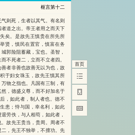
枢言第十二
无气则死，生者以其气。有名则
四者道之出。帝王者用之而天下
则失矣。是故先王慎贵在所先所
在举贤，慎民在置官，慎富在务
，城郭险阻蓄藏，宝也。圣智，
生而不死者二，立而不立者四。
首页
为善者非善也故善无以为也，故
主积于妇女珠玉，故先王慎其所
，万物之指也。凡国有三制，有
其然，德盛义尊，而不好加名于
国后，如此者，制人者也。德不
难生患；恃与国，幸名利，如此
进退劳佚，与人相苟，如此者，
也。故先王贵当，贵周。周者不
过二，先王不独举，不擅功。先