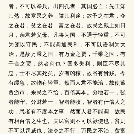
者，不可以举兵。出四孔者，其国必亡；先王知
其然，故塞民之养，隘其利途；故予之在君，夺
之在君，贫之在君，富之在君。故民之戴上如日
月，亲君若父母。凡将为国，不通于轻重，不可
为笼以守民；不能调通民利，不可以语制为大
治，是故万乘之国，有万金之贾，千乘之国，有
千金之贾，然者何也？国多失利，则臣不尽其
忠，士不尽其死矣。岁有凶穰，故谷有贵贱。令
有缓急，故物有轻重。然而人君不能治，故使蓄
贾游市，乘民之不给，百倍其本。分地若一，强
者能守。分财若一，智者能收，智者有什倍人之
功，愚者有不赓本之事，然而人君不能调，故民
有相百倍之生也。夫民富则不可以禄使也，贫则
不可以罚威也，法令之不行，万民之不治，贫富