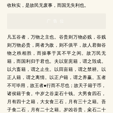
收秋实，是故民无废事，而国无失利也。
广告位
凡五谷者，万物之主也。谷贵则万物必贱，谷贱
则万物必贵，两者为敌，则不俱平，故人君御谷
物之秩相胜，而操事于其不平之闲。故万民无
籍，而国利归于君也。夫以室庑籍，谓之毁成。
以六畜籍，谓之止生。以田亩籍，谓之禁耕。以
正人籍，谓之离情。以正户籍，谓之养赢。五者
不可毕用，故王者●行而不尽也；故天子籍于币，
诸侯籍于食。中岁之谷粜石十钱。大男食四石，
月有四十之籍，大女食三石，月有三十之籍。吾
子食二石，月有二十之籍。岁凶谷贵，籴石二十