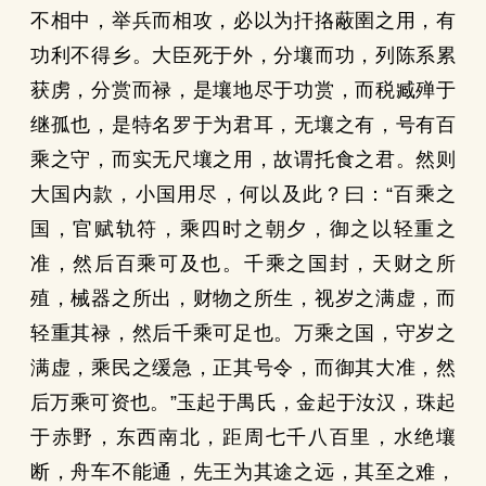
不相中，举兵而相攻，必以为扞挌蔽圉之用，有
功利不得乡。大臣死于外，分壤而功，列陈系累
获虏，分赏而禄，是壤地尽于功赏，而税臧殚于
继孤也，是特名罗于为君耳，无壤之有，号有百
乘之守，而实无尺壤之用，故谓托食之君。然则
大国内款，小国用尽，何以及此？曰：“百乘之
国，官赋轨符，乘四时之朝夕，御之以轻重之
准，然后百乘可及也。千乘之国封，天财之所
殖，械器之所出，财物之所生，视岁之满虚，而
轻重其禄，然后千乘可足也。万乘之国，守岁之
满虚，乘民之缓急，正其号令，而御其大准，然
后万乘可资也。”玉起于禺氏，金起于汝汉，珠起
于赤野，东西南北，距周七千八百里，水绝壤
断，舟车不能通，先王为其途之远，其至之难，