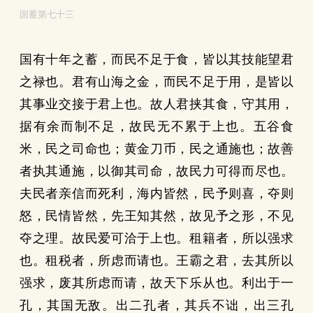
国蓄第七十三
国有十年之蓄，而民不足于食，皆以其技能望君
之禄也。君有山海之金，而民不足于用，是皆以
其事业交接于君上也。故人君挟其食，守其用，
据有余而制不足，故民无不累于上也。五谷食
米，民之司命也；黄金刀币，民之通施也；故善
者执其通施，以御其司命，故民力可得而尽也。
夫民者亲信而死利，海内皆然，民予则喜，夺则
怒，民情皆然，先王知其然，故见予之形，不见
夺之理。故民爱可洽于上也。租籍者，所以强求
也。租税者，所虑而请也。王霸之君，去其所以
强求，废其所虑而请，故天下乐从也。利出于一
孔，其国无敌。出二孔者，其兵不诎，出三孔