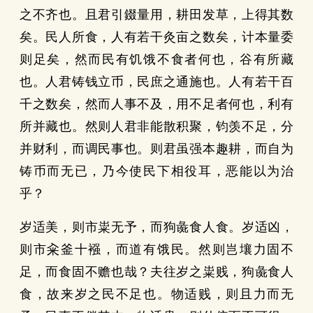
之不齐也。且君引錣量用，耕田发草，上得其数
矣。民人所食，人有若干灸亩之数矣，计本量委
则足矣，然而民有饥饿不食者何也，谷有所藏
也。人君铸钱立币，民庶之通施也。人有若干百
千之数矣，然而人事不及，用不足者何也，利有
所并藏也。然则人君非能散积聚，钧羡不足，分
并财利，而调民事也。则君虽强本趣耕，而自为
铸币而无已，乃今使民下相役耳，恶能以为治
乎？
岁适美，则市粜无予，而狗彘食人食。岁适凶，
则市籴釜十襁，而道有饿民。然则岂壤力固不
足，而食固不赡也哉？夫往岁之粜贱，狗彘食人
食，故来岁之民不足也。物适贱，则且力而无