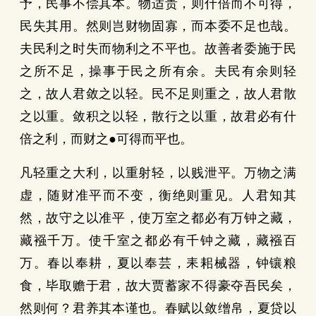
予，民事不偿其本。物适贵，则什倍而不可得，
民失其用。然则岂财物固寡，而本委不足也哉。
夫民利之时失而物利之不平也。故善者委施于民
之所不足，操事于民之所有余。夫民有余则轻
之，故人君敛之以轻。民不足则重之，故人君散
之以重。敛积之以轻，散行之以重，故君必有什
倍之利，而财之●可得而平也。
凡轻重之大利，以重射轻，以贱泄平。万物之满
虚，随财准平而不变，衡绝则重见。人君知其
然，故守之以准平，使万室之都必有万钟之藏，
藏襁千万。使千室之都必有千钟之藏，藏襁百
万。春以奉耕，夏以奉芸，耒耜械器，钟镶粮
食，毕取赡于君，故大贾蓄家不得豪夺吾民矣，
然则何？君养其本谨也。春赋以敛缯帛，夏贷以