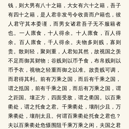
钱，则大男有八十之籍，大女有六十之籍，吾子
有四十之籍，是人君非发号令收啬而户籍也，彼
人君守其本委谨，而男女诸君吾子无不服籍者
也。一人廪食，十人得余。十人廪食，百人得
余。百人廪食，千人得余。夫物多则贱，寡则
贵。散则轻，聚则重，人君知其然，故视国之羡
不足而御其财物；谷贱则以币予食，布帛贱则以
币予衣，视物之轻重而御之以准。故贵贱可调，
而君得其利。前有万乘之国，而后有千乘之国，
谓之抵国，前有千乘之国，而后有万乘之国，谓
之距国。壤正方，四面受敌，谓之衢国。以百乘
衢处，谓之托食之君。千乘衢处，壤削少且，万
乘衢处，壤削太且。何谓百乘衢处托食之君也？
夫以百乘衢处危慑围阻千乘万乘之闲，夫国之君