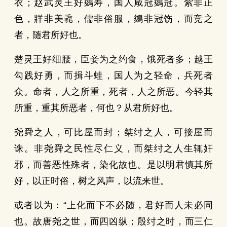
衣；赵武灵王好鵕寿，国人咸冠鵕冠。紫非正
色，牂非美毳，儒非俗服，鵕非冠饬，而竞之
者，随君所好也。
楚灵王好细腰，臣妾为之约食，饿死者多；越王
勾践好勇，而揖斗蛙，国人为之轻命，兵死者
众。命者，人之所重，死者，人之所恶。今轻其
所重，重其所恶者，何也？从君所好也。
尧舜之人，可比屋而封；桀纣之人，可接屋而
诛。非尧舜之民性尽仁义，而桀纣之人生辄奸
邪，而善恶性殊者，染化故也。是以明君慎其所
好，以正时俗，树之风声，以流来世。
或者以为：“上化而下不必随，君好而人未必同
也。故唐尧之世，而四凶纵；殷纣之时，而三仁