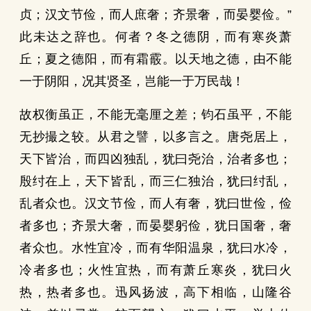
贞；汉文节俭，而人庶奢；齐景奢，而晏婴俭。”
此未达之辞也。何者？冬之德阴，而有寒炎萧
丘；夏之德阳，而有霜霰。以天地之德，由不能
一于阴阳，况其贤圣，岂能一于万民哉！
故权衡虽正，不能无毫厘之差；钧石虽平，不能
无抄撮之较。从君之譬，以多言之。唐尧居上，
天下皆治，而四凶独乱，犹曰尧治，治者多也；
殷纣在上，天下皆乱，而三仁独治，犹曰纣乱，
乱者众也。汉文节俭，而人有奢，犹曰世俭，俭
者多也；齐景大奢，而晏婴躬俭，犹日国奢，奢
者众也。水性宜冷，而有华阳温泉，犹曰水冷，
冷者多也；火性宜热，而有萧丘寒炎，犹曰火
热，热者多也。迅风扬波，高下相临，山隆谷