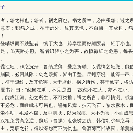
刘子
过者，怨之梯也；怨者，祸之府也。祸之所生，必由积怨；过之
于意表；积怨之成，在于虑外。故其来也，不自悔；其成也，
焉！
故登峭坂而不跌坠者，慎于大也；跨阜垤而好颠蹶者，轻于小也
其足，虽夷路亦踬。智者识轻小之为害，故慎微细之危患，每
也。
鸿毳性轻，积之沉舟；鲁缟质薄，叠之折轴。以毳缟之轻微，能
之崩隤，必因其隙；剑之毁折，皆由于璺。尺蚓穿堤，能漂一邑
也，征于隙纹，及其危害，大于墙剑。祸之所伤，甚于邑室，将
《夏书》曰：“怨岂在明，不见是图。”故怨不在大，亦不在小
绝，能成江河。怨之所生，不可类推；祸之所言，非可情测。或
仇不必危，而睚眦未可易也。譬如风焉，披云飞石，卷水蹶木，
轻尘不动，毛发不摇，及中肌肤，以为深疾。大不为害，小而成
故汉祖免贯高之逆，魏后（曹操）泄张绣之仇，韩信削少年之辱
之主，宽廓之衿，得以深怨而不为仇也。鲁酒薄而邯战围，羊羹