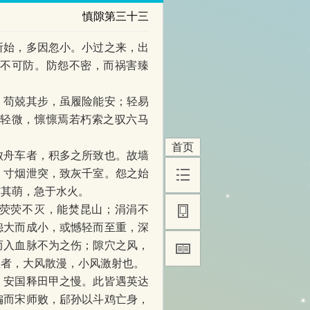
慎隙第三十三
所始，多因忽小。小过之来，出
怨不可防。防怨不密，而祸害臻
。苟兢其步，虽履险能安；轻易
畏轻微，懔懔焉若朽索之驭六马
首页
败舟车者，积多之所致也。故墙
；寸烟泄突，致灰千室。怨之始
防其萌，急于水火。
。荧荧不灭，能焚昆山；涓涓不
怨大而成小，或憾轻而至重，深
而入血脉不为之伤；隙穴之风，
患者，大风散漫，小风激射也。
，安国释田甲之慢。此皆遇英达
偏而宋师败，郈孙以斗鸡亡身，