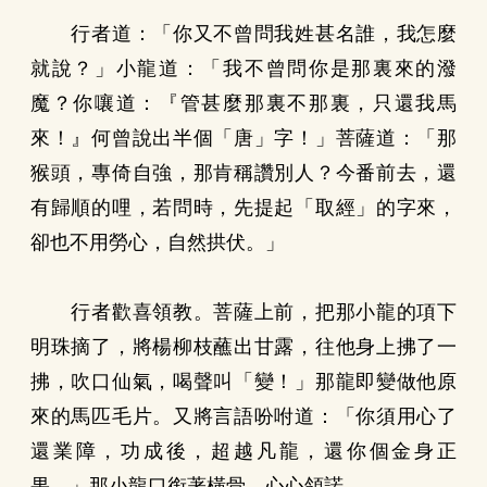
行者道：「你又不曾問我姓甚名誰，我怎麼
就說？」小龍道：「我不曾問你是那裏來的潑
魔？你嚷道：『管甚麼那裏不那裏，只還我馬
來！』何曾說出半個「唐」字！」菩薩道：「那
猴頭，專倚自強，那肯稱讚別人？今番前去，還
有歸順的哩，若問時，先提起「取經」的字來，
卻也不用勞心，自然拱伏。」
行者歡喜領教。菩薩上前，把那小龍的項下
明珠摘了，將楊柳枝蘸出甘露，往他身上拂了一
拂，吹口仙氣，喝聲叫「變！」那龍即變做他原
來的馬匹毛片。又將言語吩咐道：「你須用心了
還業障，功成後，超越凡龍，還你個金身正
果。」那小龍口銜著橫骨，心心領諾。