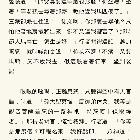
聲喊道：「師父莫要這等膿包形麼！你坐著！坐
著！等老孫去尋著那廝，教他還我馬匹便了。」
三藏卻纔扯住道：「徒弟啊，你那裏去尋他？只
怕他暗地裏攛將出來，卻不又連我都害了？那時
節人馬兩亡，怎生是好！」行者聞得這話，越加
嗔怒，就叫喊如雷道：「你忒不濟！不濟！又要
馬騎，又不放我去，似這般看著行李，坐到老
罷！」
哏哏的吆喝，正難息怒，只聽得空中有人言
語，叫道：「孫大聖莫惱，唐御弟休哭。我等是
觀音菩薩差來的一路神祇，特來暗中保取經
者。」那長老聞言，慌忙禮拜。行者道：「你等
是那幾個？可報名來，我好點卯。」眾神道：