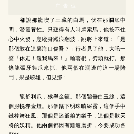
广告位
卻說那龍喫了三藏的白馬，伏在那澗底中
間，潛靈養性。只聽得有人叫罵索馬，他按不住
心中火發，急縱身躍浪翻波，跳將上來道：「是
那個敢在這裏海口傷吾？」行者見了他，大吒一
聲「休走！還我馬來！」輪著棍，劈頭就打。那
條龍張牙舞爪來抓。他兩個在澗邊前這一場賭
鬥，果是驍雄，但見那：
龍舒利爪，猴舉金箍。那個鬚垂白玉線，這
個服幌赤金燈。那個鬚下明珠噴綵霧，這個手中
鐵棒舞狂風。那個是迷爺娘的業子，這個是欺天
將的妖精。他兩個都因有難遭磨折，今要成功各