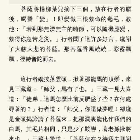
菩薩將楊柳葉兒摘下三個，放在行者的腦
後，喝聲「變」！即變做三根救命的毫毛，教
他：「若到那無濟無主的時節，可以隨機應變，
救得你急苦之災。」行者聞了這許多好言，纔謝
了大慈大悲的菩薩。那菩薩香風繞繞，彩霧飄
飄，徑轉普陀而去。
這行者纔按落雲頭，揪著那龍馬的頂鬃，來
見三藏道：「師父，馬有了也。」三藏一見大喜
道：「徒弟，這馬怎麼比前反肥盛了些？在何處
尋著的？」行者道：「師父，你還做夢哩！卻纔
是金頭揭諦請了菩薩來，把那澗裏龍化作我們的
白馬。其毛片相同，只是少了鞍轡，著老孫揪將
來也。」三藏大驚道：「菩薩何在？待我去拜謝