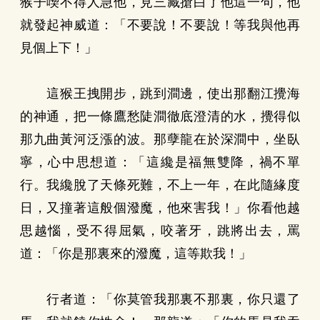
猴子喫不得人急他，見三藏搶白了他這一句，他
就發起神威道：「不要說！不要說！等我與他再
見個上下！」
這猴王拽開步，跳到澗邊，使出那翻江攪海
的神通，把一條鷹愁陡澗徹底澄清的水，攪得似
那九曲黃河泛漲的波。那孽龍在於深澗中，坐臥
寧，心中思想道：「這纔是福無雙降，禍不單
行。我纔脫了天條死難，不上一年，在此隨緣度
日，又撞著這般個潑魔，他來害我！」你看他越
思越惱，受不得屈氣，咬著牙，跳將出去，罵
道：「你是那裏來的潑魔，這等欺我！」
行者道：「你莫管我那裏不那裏，你只還了