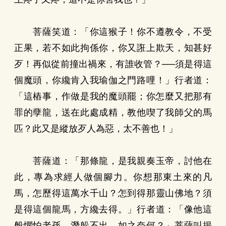
菩薩笑道：「你這猴子！你不遵教令，不受
正果，若不如此拘係你，你又誑上欺天，知甚好
歹！再似從前撞出禍來，有誰收管？──須是得這
個魔頭，你纔肯入我瑜伽之門路哩！」行者道：
「這樁事，作做是我的魔頭罷；你怎麼又把那有
罪的孽龍，送在此處成精，教他喫了我師父的馬
匹？此又是縱放歹人為惡，太不善也！」
菩薩道：「那條龍，是我親奏玉帝，討他在
此，專為求經人做個腳力。你想那東土來的凡
馬，怎歷得這萬水千山？怎到得那靈山佛地？須
是得這個龍馬，方纔去得。」行者道：「像他這
般懼怕老孫，潛躲不出，如之奈何？」菩薩叫揭