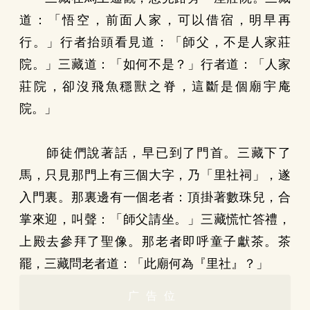
道：「悟空，前面人家，可以借宿，明早再
行。」行者抬頭看見道：「師父，不是人家莊
院。」三藏道：「如何不是？」行者道：「人家
莊院，卻沒飛魚穩獸之脊，這斷是個廟宇庵
院。」
師徒們說著話，早已到了門首。三藏下了
馬，只見那門上有三個大字，乃「里社祠」，遂
入門裏。那裏邊有一個老者：頂掛著數珠兒，合
掌來迎，叫聲：「師父請坐。」三藏慌忙答禮，
上殿去參拜了聖像。那老者即呼童子獻茶。茶
罷，三藏問老者道：「此廟何為『里社』？」
广告位