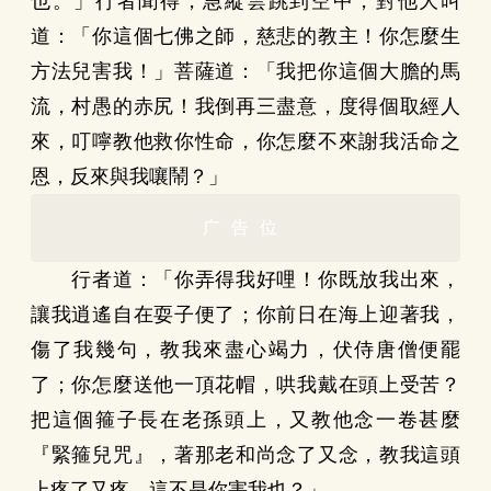
也。」行者聞得，急縱雲跳到空中，對他大叫
道：「你這個七佛之師，慈悲的教主！你怎麼生
方法兒害我！」菩薩道：「我把你這個大膽的馬
流，村愚的赤尻！我倒再三盡意，度得個取經人
來，叮嚀教他救你性命，你怎麼不來謝我活命之
恩，反來與我嚷鬧？」
广告位
行者道：「你弄得我好哩！你既放我出來，
讓我逍遙自在耍子便了；你前日在海上迎著我，
傷了我幾句，教我來盡心竭力，伏侍唐僧便罷
了；你怎麼送他一頂花帽，哄我戴在頭上受苦？
把這個箍子長在老孫頭上，又教他念一卷甚麼
『緊箍兒咒』，著那老和尚念了又念，教我這頭
上疼了又疼，這不是你害我也？」