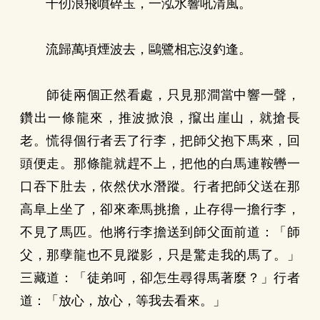
千仞浪飛噴碎玉，一泓水響吼清風。
流歸萬頃煙波去，鷗鷺相忘沒釣逢。
師徒兩個正然看處，只見那澗當中響一聲，
鑽出一條龍來，推波掀浪，攛出崖山，就搶長
老。慌得個行者丟了行李，把師父抱下馬來，回
頭便走。那條龍就趕不上，把他的白馬連鞍轡一
口吞下肚去，依然伏水潛蹤。行者把師父送在那
高阜上坐了，卻來牽馬挑擔，止存得一擔行李，
不見了馬匹。他將行李擔送到師父面前道：「師
父，那孽龍也不見蹤影，只是驚走我的馬了。」
三藏道：「徒弟呵，卻怎生尋得馬著麼？」行者
道：「放心，放心，等我去看來。」