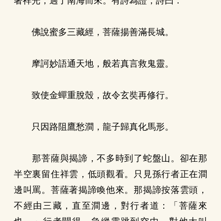
著祥光，過了南海而來。有詩為證，詩曰：
佛說蜜多三藏經，菩薩揚善滿長城。
摩訶妙語通天地，般若真言救鬼靈。
致使金蟬重脫殼，故令玄奘再修行。
只因路阻鷹愁澗，龍子歸真化馬形。
那菩薩與揭諦，不多時到了蛇盤山。卻在那
半空裏留住祥雲，低頭觀看。只見孫行者正在澗
邊叫罵。菩薩著揭諦喚他來。那揭諦按落雲頭，
不經由三藏，直至澗邊，對行者道：「菩薩來