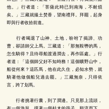
他。」行者道：「菩薩此時已到南海，不耐煩
矣。」三藏就撮土焚香，望南禮拜。拜罷，起身
即與行者收拾前進。
行者喝退了山神、土地，吩咐了揭諦、功
曹，卻請師父上馬。三藏道：「那無鞍轡的馬，
怎生騎得？且待尋船渡過澗去，再作區處。」行
者道：「這個師父好不知時務！這個曠野山中，
船從何來？這匹馬，他在此久住，必知水勢，就
騎著他做個船兒過去罷。」三藏無奈，只得依
言，跨了划馬。
行者挑著行囊，到了澗邊。只見那上流頭，
有一個漁翁，撐著一個枯木的筏子，順流而下。