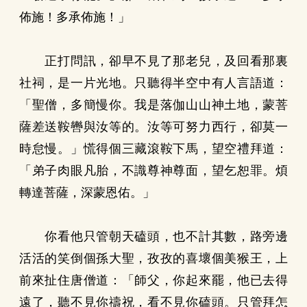
佈施！多承佈施！」
正打問訊，卻早不見了那老兒，及回看那裏
社祠，是一片光地。只聽得半空中有人言語道：
「聖僧，多簡慢你。我是落伽山山神土地，蒙菩
薩差送鞍轡與汝等的。汝等可努力西行，卻莫一
時怠慢。」慌得個三藏滾鞍下馬，望空禮拜道：
「弟子肉眼凡胎，不識尊神尊面，望乞恕罪。煩
轉達菩薩，深蒙恩佑。」
你看他只管朝天磕頭，也不計其數，路旁邊
活活的笑倒個孫大聖，孜孜的喜壞個美猴王，上
前來扯住唐僧道：「師父，你起來罷，他已去得
遠了，聽不見你禱祝，看不見你磕頭。只管拜怎