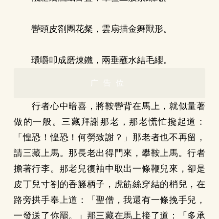
轡頭皮劄團花粲，雲扇描金舞獸形。
環嚼叩成磨煉鐵，兩垂蘸水結毛纓。
广告位
行者心中暗喜，將鞍轡背在馬上，就似量著
做的一般。三藏拜謝那老，那老慌忙攙起道：
「惶恐！惶恐！何勞致謝？」那老者也不再留，
請三藏上馬。那長老出得門來，攀鞍上馬。行者
擔著行李。那老兒復袖中取出一條鞭兒來，卻是
皮丁兒寸劄的香籐柄子，虎筋絲穿結的梢兒，在
路旁拱手奉上道：「聖僧，我還有一條挽手兒，
一發送了你罷。」那三藏在馬上接了道：「多承