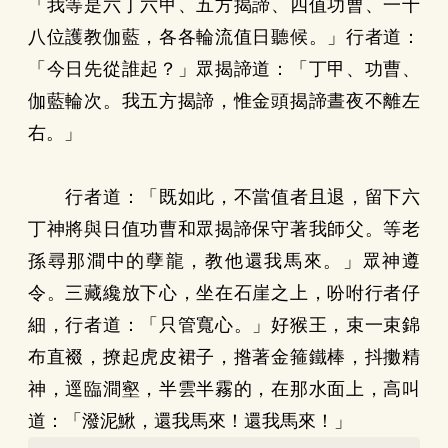
「我等是六丁六甲、五方揭諦、四值功曹、一十
八位護教伽藍，各各輪流值日聽候。」行者道：
「今日先從誰起？」眾揭諦道：「丁甲、功曹、
伽藍輪次。我五方揭諦，惟金頭揭諦晝夜不離左
右。」
行者道：「既如此，不當值者且退，留下六
丁神將與日值功曹和眾揭諦保守著我師父。等老
孫尋那澗中的孽龍，教他還我馬來。」眾神遵
令。三藏纔放下心，坐在石崖之上，吩咐行者仔
細，行者道：「只管寬心。」好猴王，束一束錦
布直裰，撩起虎皮裙子，揝著金箍鐵棒，抖擻精
神，逕臨澗壑，半雲半霧的，在那水面上，高叫
道：「潑泥鰍，還我馬來！還我馬來！」