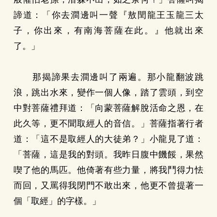
諦道：「你去澗邊叫一聲『敖閏龍王玉龍三太
子，你出來，有南海菩薩在此。』他就出來
了。」
那揭諦果去澗邊叫了兩遍。那小龍翻波跳
浪，跳出水來，變作一個人像，踏了雲頭，到空
中對菩薩禮拜道：「向蒙菩薩解脫活命之恩，在
此久等，更不聞取經人的音信。」菩薩指著行者
道：「這不是取經人的大徒弟？」小龍見了道：
「菩薩，這是我的對頭。我昨日腹中饑餒，果然
喫了他的馬匹。他倚著有些力量，將我鬥得力怯
而回，又罵得我閉門不敢出來，他更不曾提著一
個「取經」的字樣。」