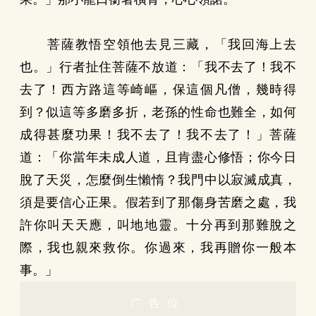
菩薩教悟空領他去見三藏，「我回海上去
也。」行者扯住菩薩不放道：「我不去了！我不
去了！西方路這等崎嶇，保這個凡僧，幾時得
到？似這等多磨多折，老孫的性命也難全，如何
成得甚麼功果！我不去了！我不去了！」菩薩
道：「你當年未成人道，且肯盡心修悟；你今日
脫了天災，怎麼倒生懶惰？我門中以寂滅成真，
須是要信心正果。假若到了那傷身苦磨之處，我
許你叫天天應，叫地地靈。十分再到那難脫之
際，我也親來救你。你過來，我再贈你一般本
事。」
广告位