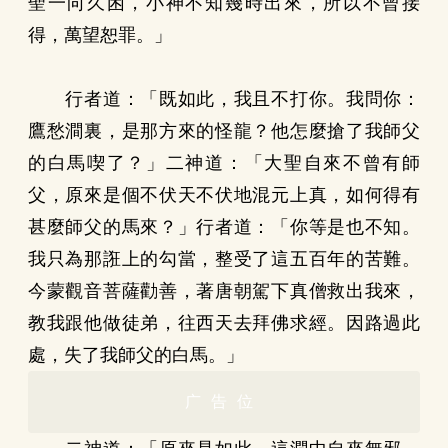
聖一向久困，小神不知幾時出來，所以不曾接
得，萬望恕罪。」
行者道：「既如此，我且不打你。我問你：
鷹愁澗裏，是那方來的怪龍？他怎麼搶了我師父
的白馬喫了？」二神道：「大聖自來不曾有師
父，原來是個不伏天不伏地混元上真，如何得有
甚麼師父的馬來？」行者道：「你等是也不知。
我只為那誑上的勾當，整受了這五百年的苦難。
今蒙觀音菩薩勸善，著唐朝駕下真僧救出我來，
教我跟他做徒弟，往西天去拜佛求經。因路過此
處，失了我師父的白馬。」
广告位