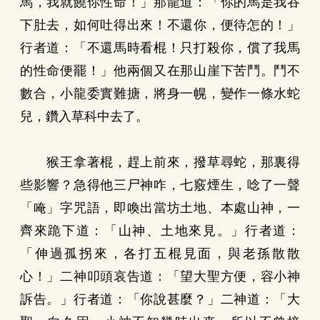
馬，我就饒你性命！」那龍道：「你的馬是我吞
下肚去，如何吐得出來！不還你，便待怎的！」
行者道：「不還馬時看棍！只打殺你，償了我馬
的性命便罷！」他兩個又在那山崖下苦鬥。鬥不
數合，小龍委實難搪，將身一幌，變作一條水蛇
兒，鑽入草科中去了。
猴王拿著棍，趕上前來，撥草尋蛇，那裏得
些影響？急得他三尸神咋，七竅煙生，唸了一聲
「唵」字咒語，即喚出當坊土地、本處山神，一
齊來跪下道：「山神、土地來見。」行者道：
「伸過孤拐來，各打五棍見面，與老孫散散
心！」二神叩頭哀告道：「望大聖方便，容小神
訴告。」行者道：「你說甚麼？」二神道：「大