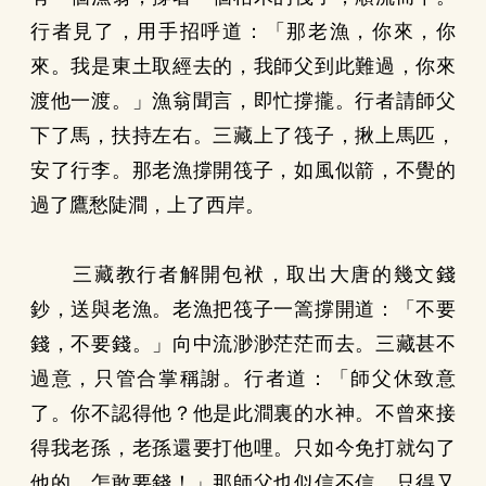
行者見了，用手招呼道：「那老漁，你來，你
來。我是東土取經去的，我師父到此難過，你來
渡他一渡。」漁翁聞言，即忙撐攏。行者請師父
下了馬，扶持左右。三藏上了筏子，揪上馬匹，
安了行李。那老漁撐開筏子，如風似箭，不覺的
過了鷹愁陡澗，上了西岸。
三藏教行者解開包袱，取出大唐的幾文錢
鈔，送與老漁。老漁把筏子一篙撐開道：「不要
錢，不要錢。」向中流渺渺茫茫而去。三藏甚不
過意，只管合掌稱謝。行者道：「師父休致意
了。你不認得他？他是此澗裏的水神。不曾來接
得我老孫，老孫還要打他哩。只如今免打就勾了
他的，怎敢要錢！」那師父也似信不信，只得又