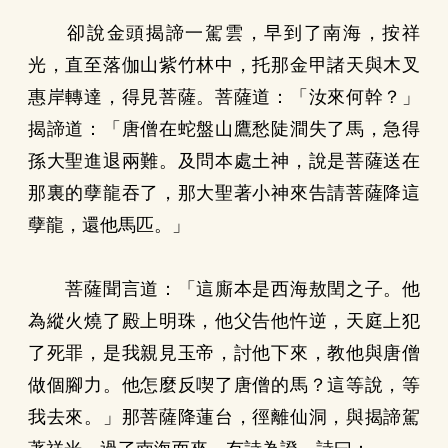
卻說金頭揭諦一駕雲，早到了南海，按祥
光，直至落伽山紫竹林中，托那金甲諸天與木叉
惠岸轉達，得見菩薩。菩薩道：「汝來何幹？」
揭諦道：「唐僧在蛇盤山鷹愁陡澗失了馬，急得
孫大聖進退兩難。及問本處土神，說是菩薩送在
那裏的孽龍吞了，那大聖著小神來告請菩薩降這
孽龍，還他馬匹。」
菩薩聞言道：「這廝本是西海敖閏之子。他
為縱火燒了殿上明珠，他父告他忤逆，天庭上犯
了死罪，是我親見玉帝，討他下來，教他與唐僧
做個腳力。他怎麼反喫了唐僧的馬？這等說，等
我去來。」那菩薩降蓮台，徑離仙洞，與揭諦駕