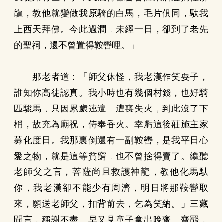
龍，教他就變做我原騎的白馬，毛片俱同，馱我
上西天拜佛。今此過澗，未經一日，卻到了老先
的聖祠，還不曾置得鞍轡哩。」
那老者道：「師父休怪，我老漢作笑耍子，
誰知你高徒認真。我小時也有幾個村錢，也好騎
匹駿馬，只因累歲迍邅，遭喪失火，到此沒了下
梢，故充為廟祝，侍奉香火。幸虧這後莊施主家
募化度日。我那裏倒還有一副鞍轡，是我平日心
愛之物，就是這等貧窮，也不曾捨得賣了。纔聽
老師父之言，菩薩尚且救護神龍，教他化馬馱
你，我老漢卻不能少有周濟，明日將那鞍轡取
來，願送老師父，扣背前去，乞為笑納。」三藏
聞言，稱謝不盡。早又見童子拿出晚齋。齋罷，