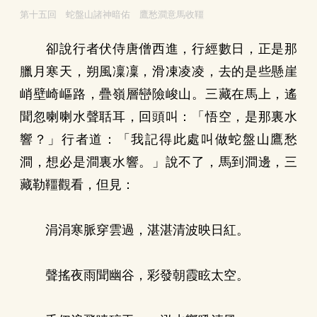
第十五回 蛇盤山諸神暗佑 鷹愁澗意馬收韁
卻說行者伏侍唐僧西進，行經數日，正是那
臘月寒天，朔風凜凜，滑凍凌凌，去的是些懸崖
峭壁崎嶇路，疊嶺層巒險峻山。三藏在馬上，遙
聞忽喇喇水聲聒耳，回頭叫：「悟空，是那裏水
響？」行者道：「我記得此處叫做蛇盤山鷹愁
澗，想必是澗裏水響。」說不了，馬到澗邊，三
藏勒韁觀看，但見：
涓涓寒脈穿雲過，湛湛清波映日紅。
聲搖夜雨聞幽谷，彩發朝霞眩太空。