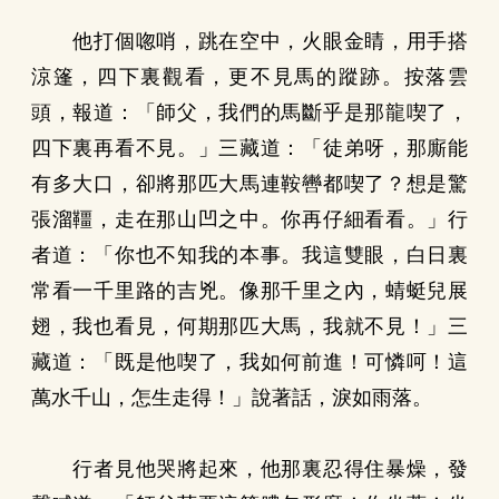
他打個唿哨，跳在空中，火眼金睛，用手搭
涼篷，四下裏觀看，更不見馬的蹤跡。按落雲
頭，報道：「師父，我們的馬斷乎是那龍喫了，
四下裏再看不見。」三藏道：「徒弟呀，那廝能
有多大口，卻將那匹大馬連鞍轡都喫了？想是驚
張溜韁，走在那山凹之中。你再仔細看看。」行
者道：「你也不知我的本事。我這雙眼，白日裏
常看一千里路的吉兇。像那千里之內，蜻蜓兒展
翅，我也看見，何期那匹大馬，我就不見！」三
藏道：「既是他喫了，我如何前進！可憐呵！這
萬水千山，怎生走得！」說著話，淚如雨落。
行者見他哭將起來，他那裏忍得住暴燥，發