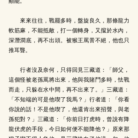
顯能。
來來往往，戰罷多時，盤旋良久，那條龍力
軟筋麻，不能抵敵，打一個轉身，又攛於水內，
深潛澗底，再不出頭。被猴王罵詈不絕，他也只
推耳聾。
行者沒及奈何，只得回見三藏道：「師父，
這個怪被老孫罵將出來，他與我賭鬥多時，怯戰
而走，只躲在水中間，再不出來了。」三藏道：
「不知端的可是他喫了我馬？」行者道：「你看
你說的話！不是他喫了，他還肯出來招聲，與老
孫犯對？」三藏道：「你前日打虎時，曾說有降
龍伏虎的手段，今日如何便不能降他？」原來那