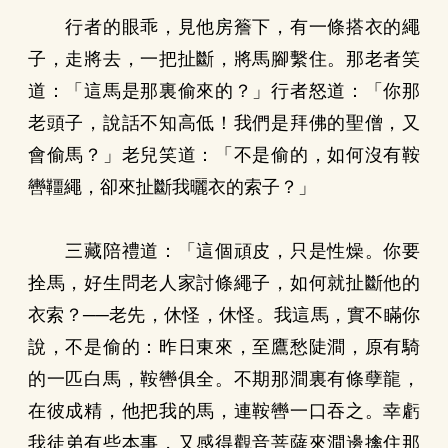
行者的眼乖，見他房簷下，有一條搭衣的繩
子，走將去，一把扯斷，將馬腳繫住。那老者笑
道：「這馬是那裏偷來的？」行者怒道：「你那
老頭子，說話不知高低！我們是拜佛的聖僧，又
會偷馬？」老兒笑道：「不是偷的，如何沒有鞍
轡韁繩，卻來扯斷我曬衣的索子？」
三藏陪禮道：「這個頑皮，只是性燥。你要
拴馬，好生問老人家討條繩子，如何就扯斷他的
衣索？──老先，休怪，休怪。我這馬，實不瞞你
說，不是偷的：昨日東來，至鷹愁陡澗，原有騎
的一匹白馬，鞍轡俱全。不期那澗裏有條孽龍，
在彼成精，他把我的馬，連鞍轡一口吞之。幸虧
我徒弟有些本事，又感得觀音菩薩來澗邊擒住那