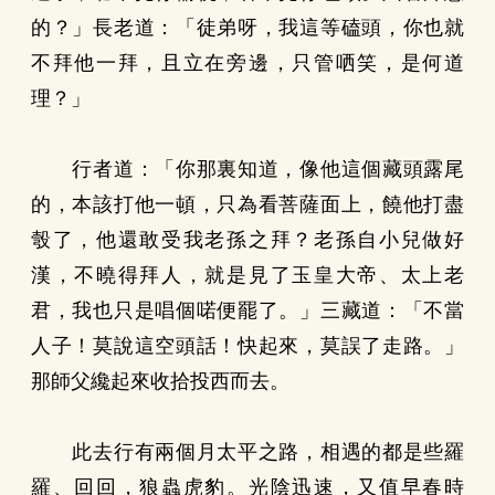
的？」長老道：「徒弟呀，我這等磕頭，你也就
不拜他一拜，且立在旁邊，只管哂笑，是何道
理？」
行者道：「你那裏知道，像他這個藏頭露尾
的，本該打他一頓，只為看菩薩面上，饒他打盡
彀了，他還敢受我老孫之拜？老孫自小兒做好
漢，不曉得拜人，就是見了玉皇大帝、太上老
君，我也只是唱個喏便罷了。」三藏道：「不當
人子！莫說這空頭話！快起來，莫誤了走路。」
那師父纔起來收拾投西而去。
此去行有兩個月太平之路，相遇的都是些羅
羅、回回，狼蟲虎豹。光陰迅速，又值早春時