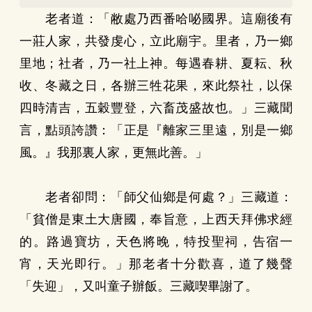
老者道：「敝處乃西番哈咇國界。這廟後有
一莊人家，共發虔心，立此廟宇。里者，乃一鄉
里地；社者，乃一社上神。每遇春耕、夏耘、秋
收、冬藏之日，各辦三牲花果，來此祭社，以保
四時清吉，五穀豐登，六畜茂盛故也。」三藏聞
言，點頭誇讚：「正是『離家三里遠，別是一鄉
風。』我那裏人家，更無此善。」
老者卻問：「師父仙鄉是何處？」三藏道：
「貧僧是東土大唐國，奉旨意，上西天拜佛求經
的。路過寶坊，天色將晚，特投聖祠，告宿一
宵，天光即行。」那老者十分歡喜，道了幾聲
「失迎」，又叫童子辦飯。三藏喫畢謝了。