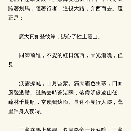
跨著划馬，隨著行者，逕投大路，奔西而去。這
正是：
廣大真如登彼岸，誠心了性上靈山。
同師前進，不覺的紅日沉西，天光漸晚，但
見：
淡雲撩亂，山月昏蒙。滿天霜色生寒，四面
風聲透體。孤鳥去時蒼渚闊，落霞明處遠山低。
疏林千樹吼，空嶺獨猿啼。長途不見行人跡，萬
里歸舟入夜時。
三藏在馬上遙觀，忽見路旁一座莊院。三藏