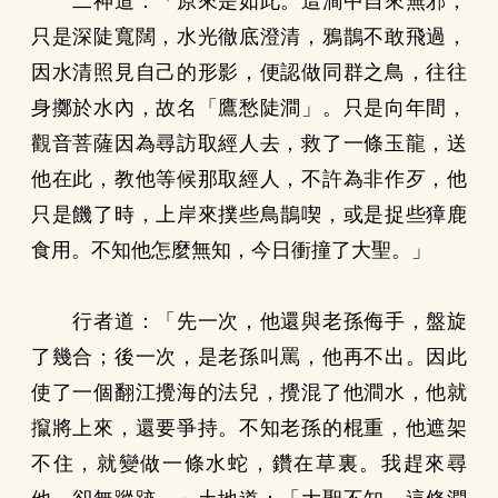
二神道：「原來是如此。這澗中自來無邪，
只是深陡寬闊，水光徹底澄清，鴉鵲不敢飛過，
因水清照見自己的形影，便認做同群之鳥，往往
身擲於水內，故名「鷹愁陡澗」。只是向年間，
觀音菩薩因為尋訪取經人去，救了一條玉龍，送
他在此，教他等候那取經人，不許為非作歹，他
只是饑了時，上岸來撲些鳥鵲喫，或是捉些獐鹿
食用。不知他怎麼無知，今日衝撞了大聖。」
行者道：「先一次，他還與老孫侮手，盤旋
了幾合；後一次，是老孫叫罵，他再不出。因此
使了一個翻江攪海的法兒，攪混了他澗水，他就
攛將上來，還要爭持。不知老孫的棍重，他遮架
不住，就變做一條水蛇，鑽在草裏。我趕來尋