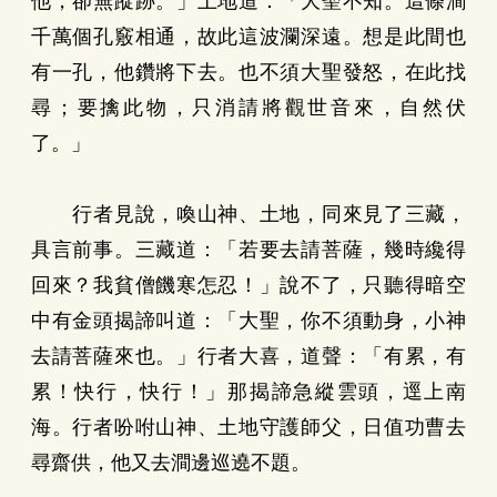
他，卻無蹤跡。」土地道：「大聖不知。這條澗
千萬個孔竅相通，故此這波瀾深遠。想是此間也
有一孔，他鑽將下去。也不須大聖發怒，在此找
尋；要擒此物，只消請將觀世音來，自然伏
了。」
行者見說，喚山神、土地，同來見了三藏，
具言前事。三藏道：「若要去請菩薩，幾時纔得
回來？我貧僧饑寒怎忍！」說不了，只聽得暗空
中有金頭揭諦叫道：「大聖，你不須動身，小神
去請菩薩來也。」行者大喜，道聲：「有累，有
累！快行，快行！」那揭諦急縱雲頭，逕上南
海。行者吩咐山神、土地守護師父，日值功曹去
尋齋供，他又去澗邊巡遶不題。