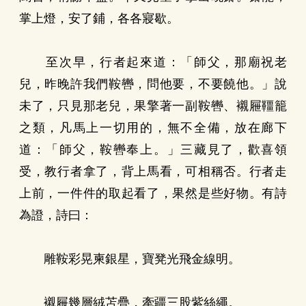
掌上燈，安了鋪，各各寢歇。
至次早，行者起來道：「師父，那廟祝老
兒，昨晚許我們鞍轡，問他要，不要饒他。」說
未了，只見那老兒，果擎著一副鞍轡、襯屜韁籠
之類，凡馬上一切用的，無不全備，放在廊下
道：「師父，鞍轡奉上。」三藏見了，歡喜領
受，教行者拿了，背上馬看，可相稱否。行者走
上前，一件件的取起看了，果然是些好物。有詩
為證，詩曰：
雕鞍彩晃柬銀星，寶凳光飛金線明。
襯屜幾層絨苫疊，牽疆三股紫絲繩。