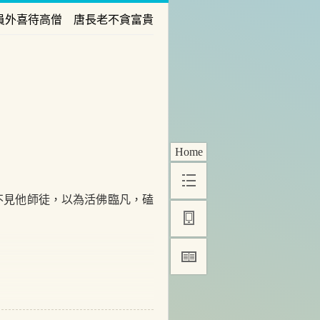
員外喜待高僧 唐長老不貪富貴
Home
見他師徒，以為活佛臨凡，磕