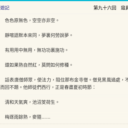
西遊記
第九十六回 寇
色色原無色，空空亦非空。
靜喧語默本來同，夢裏何勞說夢。
有用用中無用，無功功裏施功。
還如果熟自然紅，莫問如何修種。
話表唐僧師眾，使法力，阻住那布金寺僧。僧見黑風過處，不
頭而回不題。他師徒們西行，正是春盡夏初時節：
清和天氣爽，池沼芰荷生。
梅逐雨餘熟，麥隨……