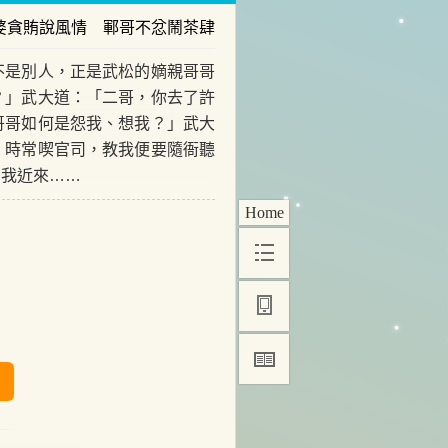
婆貪賄說風情 鄆哥不忿鬧茶肆
是別人，正是武松的嫡親哥哥
？」武大道：「二哥，你去了許
哥哥如何是怨我、想我？」武大
，時常喫官司，教我便要隨衙聽
，我近來……
Home