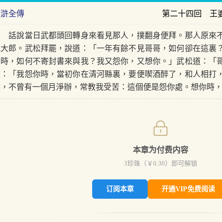
水滸全傳
第二十四回 王
話說當日武都頭回轉身來看見那人，撲翻身便拜。那人原來不
武大郎。武松拜罷，說道：「一年有餘不見哥哥，如何卻在這裏
多時，如何不寄封書來與我？我又怨你，又想你。」武松道：「
道：「我怨你時，當初你在清河縣裏，要便喫酒醉了，和人相打
候，不曾有一個月淨辦，常教我受苦：這個便是怨你處。想你時
本章为付费内容
3
珍珠（￥
0.30
）即可解锁
订阅本章
开通VIP免费阅读