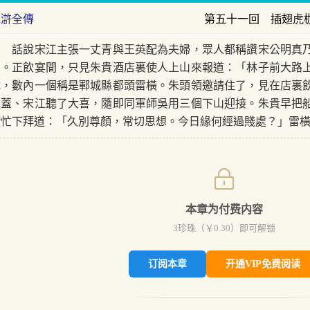
水滸全傳
第五十一回 插翅虎
話說宋江主張一丈青與王英配為夫婦，眾人都稱讚宋公明真乃
賀。正飲宴間，只見朱貴酒店裏使人上山來報道：「林子前大路
截，數內一個稱是鄆城縣都頭雷橫。朱頭領邀請住了，見在店裏
晁蓋、宋江聽了大喜，隨即同軍師吳用三個下山迎接。朱貴早把
慌忙下拜道：「久別尊顏，常切思想。今日緣何經過賤處？」雷
本章为付费内容
3
珍珠（￥
0.30
）即可解锁
订阅本章
开通VIP免费阅读