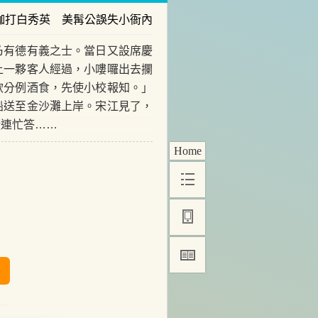
枷打白秀英 美髯公誤失小衙內
有德有義之士。當日又設席慶
上一夥客人經過，小嘍囉出去攔
飲分例酒食，先使小校報知。」
船送至金沙灘上岸。宋江見了，
橫連忙答……
Home