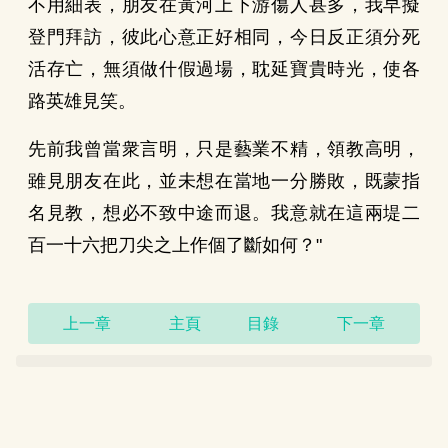
不用細表，朋友在黃河上下游傷人甚多，我早擬
登門拜訪，彼此心意正好相同，今日反正須分死
活存亡，無須做什假過場，耽延寶貴時光，使各
路英雄見笑。
先前我曾當衆言明，只是藝業不精，領教高明，
雖見朋友在此，並未想在當地一分勝敗，既蒙指
名見教，想必不致中途而退。我意就在這兩堤二
百一十六把刀尖之上作個了斷如何？"
上一章
主頁
目錄
下一章