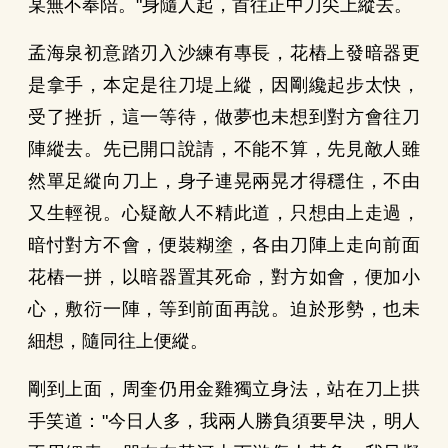
某無不奉陪。"身隨人起，首往正中刀尖上縱去。
孟海泉初意踏刃入沙練有專長，花樁上發暗器更
是拿手，本定是往刀堤上縱，因剛纔起步太快，
受了挫折，這一等待，做夢也未想到對方會往刀
陣縱去。先已開口說請，不能不算，先見敵人雖
然單足縱向刀上，身子連晃兩晃才得穩住，不由
又生輕視。心疑敵人不精此道，只想由上走過，
暗忖對方不會，便裝糊塗，各由刀陣上走向前面
花樁一拼，以暗器置其死命，對方如會，便加小
心，敷衍一陣，等到前面再說。迫於形勢，也未
細想，隨同往上便縱。
剛到上面，周奎仍用金雞獨立身法，站在刀上拱
手笑道："今日人多，我兩人勝負須要早決，明人