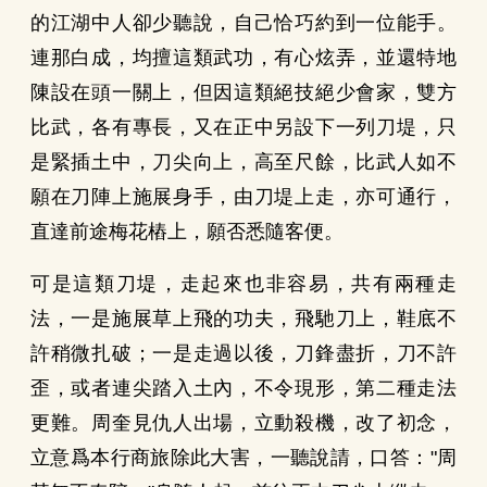
的江湖中人卻少聽說，自己恰巧約到一位能手。
連那白成，均擅這類武功，有心炫弄，並還特地
陳設在頭一關上，但因這類絕技絕少會家，雙方
比武，各有專長，又在正中另設下一列刀堤，只
是緊插土中，刀尖向上，高至尺餘，比武人如不
願在刀陣上施展身手，由刀堤上走，亦可通行，
直達前途梅花樁上，願否悉隨客便。
可是這類刀堤，走起來也非容易，共有兩種走
法，一是施展草上飛的功夫，飛馳刀上，鞋底不
許稍微扎破；一是走過以後，刀鋒盡折，刀不許
歪，或者連尖踏入土內，不令現形，第二種走法
更難。周奎見仇人出場，立動殺機，改了初念，
立意爲本行商旅除此大害，一聽說請，口答："周