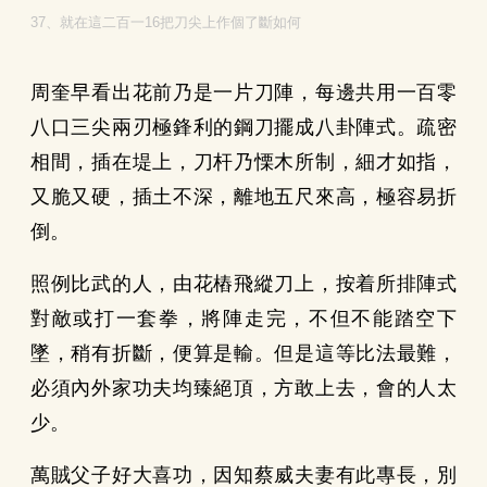
37、就在這二百一16把刀尖上作個了斷如何
周奎早看出花前乃是一片刀陣，每邊共用一百零
八口三尖兩刃極鋒利的鋼刀擺成八卦陣式。疏密
相間，插在堤上，刀杆乃慄木所制，細才如指，
又脆又硬，插土不深，離地五尺來高，極容易折
倒。
照例比武的人，由花樁飛縱刀上，按着所排陣式
對敵或打一套拳，將陣走完，不但不能踏空下
墜，稍有折斷，便算是輸。但是這等比法最難，
必須內外家功夫均臻絕頂，方敢上去，會的人太
少。
萬賊父子好大喜功，因知蔡威夫妻有此專長，別