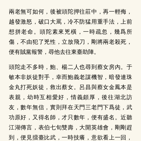
兩老無可如何，後被頭陀押往莊中，再一輕侮，
越發激怒，破口大罵，冷不防猛用重手法，上前
想拼老命。頭陀素來兇橫，一時疏忽，幾爲所
傷，不由犯了兇性，立放飛刀，剛將兩老殺死，
便有賊黨報警，尋他去往東臺助陣。
頭陀走不多時，鮑、楊二人也尋到蔡女房內。于
敏本非妖徒對手，幸而鮑義老謀機智，暗發連珠
金丸打死妖徒，救出蔡女。呂昌與蔡女金鳳本是
表親，幼時互相愛好，情義頗厚，後往湖北訪
友，數年無信，實則拜在天門三老門下爲徒，武
功原好，又得名師，才只數年，便有盛名。近聽
江湖傳言，表伯七旬雙壽，大開英雄會，剛剛趕
到，便見擂臺比武，一時技癢，意欲看上一回，