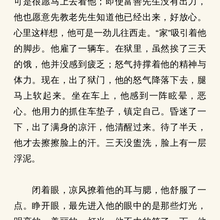
可是很愿马上去看他；即使富善先生没有出力，
他也愿意先教老先生知道他已经出来，好放心。
心里这样想，他可是一劲儿往西走。“家”吸引着他
的脚步。他雇了一辆车。在狱里，虽然挨了三天
的饿，他并没感到疲乏；怒气持撑着他的精神与
体力。现在，出了狱门，他的怒气降落下去，腿
马上软起来。坐在车上，他感到一阵眩晕，恶
心。他用力的抓住车垫子，镇定自己。昏迷了一
下，出了满身的凉汗，他清醒过来。待了半天，
他才去擦擦脸上的汗。三天没盥洗，脸上有一层
浮泥。
闭着眼，凉风撩着他的耳与腮，他舒服了一
点。睁开眼，最先进入他的眼中的是那些灯光，