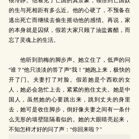
很冷静。他看见了亡国的真景象，领悟到亡国奴
的生与死相距有多么近。他的心硬了，不预备在
逃出死亡而继续去偷生摇动他的感情。再说，家
的本身就是囚狱，假若大家只顾了油盐酱醋，而
忘了灵魂上的生活。
他听到韵梅的脚步声。她立住了，低声的问
“谁？”他只淡淡的答了声“我！”她跑上来，极快的
开了门。夫妻打了对脸。假若她是个西欧的女
人，她必会急忙上去，紧紧的抱住丈夫。她是中
国人，虽然她的心要跳出来，跳到丈夫的身里
去，她可是收住脚步，倒好像夫妻之间有一条什
么无形的墙壁阻隔着似的。她的大眼睛亮起来，
不知怎样才好的问了声：“你回来啦？”