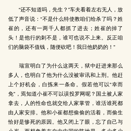
“还不知道吗，先生？”车夫看着左右无人，放
低了声音说：“不是什么特使教咱们给杀了吗？姓
崔的，还有一两千人都抓了进去；姓崔的掉了
头！是他行的刺不是，谁可也说不上来。反正咱
们的脑袋不值钱，随便砍吧！我日他奶奶的！”
瑞宣明白了为什么这两天，狱中赶进来那么
多人，也明白了他为什么没被审讯和上刑。他赶
上个好机会，白拣来一条命。假若他可以“幸而
免”，焉知道小崔不可以误投罗网呢？国土被人家
拿去，人的性命也就交给人家掌管，谁活谁死都
由人家安排。他和小崔都想偷偷的活着，而偷生
恰好是惨死的原因。他又闭上了眼，忘了自己与