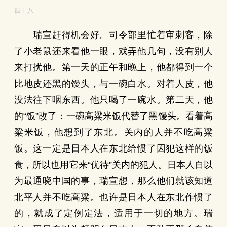
四十八
瑞宣赶得机会好。司令部里忙着审刺客，除
了小老鼠还来看他一眼，戏弄他几句，没有别人
来打扰他。第一天的正午和晚上，他都得到一个
比地皮还黑的馒头，与一碗白水。对着人皮，他
没法往下咽东西。他只喝了一碗水。第二天，他
的“饭”改了：一碗高粱米饭代替了黑馒头。看着高
粱米饭，他想到了东北。关内的人并不吃高粱
饭。这一定是日本人在东北给惯了囚犯这样的饭
食，所以也用它来“优待”关内的犯人。日本人自以
为最通晓中国的事，瑞宣想，那么他们就该知道
北平人并不吃高粱。也许是日本人在东北作惯了
的，就成了定例定法，适用于一切的地方。瑞