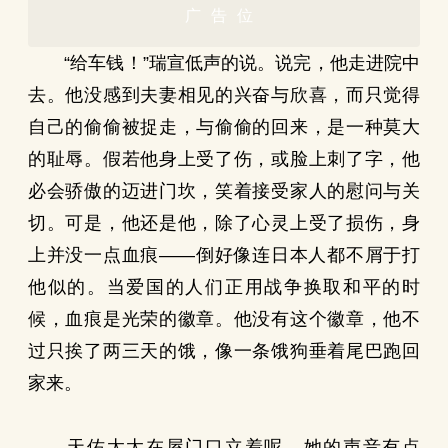
广告位
“给车钱！”瑞宣低声的说。说完，他走进院中
去。他没感到夫妻相见的兴奋与欣喜，而只觉得
自己的偷偷被捉走，与偷偷的回来，是一种莫大
的耻辱。假若他身上受了伤，或脸上刺了字，他
必会骄傲的迈进门坎，笑着接受家人的慰问与关
切。可是，他还是他，除了心灵上受了损伤，身
上并没一点血痕——倒好像连日本人都不屑于打
他似的。当爱国的人们正用战争换取和平的时
候，血痕是光荣的徽章。他没有这个徽章，他不
过只挨了两三天的饿，像一条饿狗垂着尾巴跑回
家来。
天佑太太在屋门口立着呢。她的声音有点