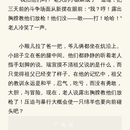
三天前的斗争场面从新摆在眼前：“我？哼！露出
胸膛教他们放枪！他们没——敢——打！哈哈！”
老人冷笑了一声。
小顺儿拉了爸一把，爷儿俩都坐在炕沿上。
小妞子立在爸的腿中间。他们都静静的听着老人
指手划脚的说。瑞宣摸不清祖父说的是什么，而
只觉得祖父已经变了样子。在他的记忆中，祖父
的教训永远是和平，忍气，吃亏，而没有勇敢，
大胆，与冒险。现在，老人说露出胸膛教他们放
枪了！压迫与暴行大概会使一只绵羊也要向前碰
头吧？
广告位