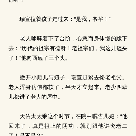
瑞宣拉着孩子走过来：“是我，爷爷！”
老人哆嗦着下了台阶，心急而身体慢的跪下
去：“历代的祖宗有德呀！老祖宗们，我这儿磕头
了！”他向西磕了三个头。
撒开小顺儿与妞子，瑞宣赶紧去搀老祖父。
老人浑身仿佛都软了，半天才立起来。老少四辈
儿都进了老人的屋中。
天佑太太乘这个时节，在院中嘱告儿媳：“他
回来了，真是祖上的阴功，就别跟他讲究老二
了！是不是？”