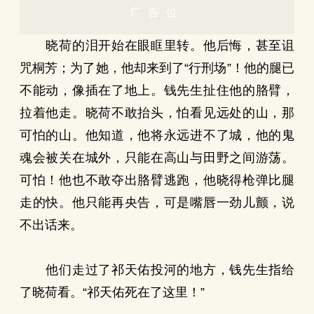
广告位
晓荷的泪开始在眼眶里转。他后悔，甚至诅
咒桐芳；为了她，他却来到了“行刑场”！他的腿已
不能动，像插在了地上。钱先生扯住他的胳臂，
拉着他走。晓荷不敢抬头，怕看见远处的山，那
可怕的山。他知道，他将永远进不了城，他的鬼
魂会被关在城外，只能在高山与田野之间游荡。
可怕！他也不敢夺出胳臂逃跑，他晓得枪弹比腿
走的快。他只能再央告，可是嘴唇一劲儿颤，说
不出话来。
他们走过了祁天佑投河的地方，钱先生指给
了晓荷看。“祁天佑死在了这里！”