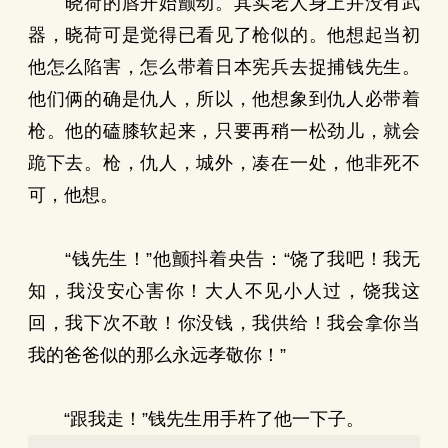
晓荷的唇开始颤动。其实老人身上并没有武
器，晓荷可是觉得已看见了枪似的。他想起当初
他怎么陷害，怎么带着日本宪兵去捉捕钱先生。
他们俩的确是仇人，所以，他想象到仇人必带着
枪。他的磕膝软起来，只要再稍一松劲儿，就会
跪下去。枪，仇人，城外，凑在一处，他非死不
可，他想。
“钱先生！”他颤抖着央告：“饶了我吧！我无
知，我没安心害你！大人不见小人过，饶我这
回，我下次不敢！你没钱，我供给！我会拿你当
我的爸爸似的那么永远孝敬你！”
“跟我走！”钱先生用手杵了他一下子。