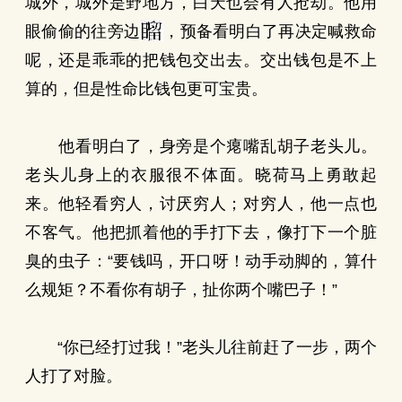
城外，城外是野地方，白天也会有人抢劫。他用
眼偷偷的往旁边
，预备看明白了再决定喊救命
呢，还是乖乖的把钱包交出去。交出钱包是不上
算的，但是性命比钱包更可宝贵。
他看明白了，身旁是个瘪嘴乱胡子老头儿。
老头儿身上的衣服很不体面。晓荷马上勇敢起
来。他轻看穷人，讨厌穷人；对穷人，他一点也
不客气。他把抓着他的手打下去，像打下一个脏
臭的虫子：“要钱吗，开口呀！动手动脚的，算什
么规矩？不看你有胡子，扯你两个嘴巴子！”
“你已经打过我！”老头儿往前赶了一步，两个
人打了对脸。