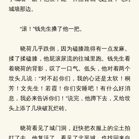
城墙那边。
“滚！”钱先生搡了他一把。
晓荷几乎跌倒，因为磕膝跪得有一点发麻。
揉了揉磕膝，他屁滚尿流的往城里跑。钱先生看
着晓荷的背影，叹了一口气。低头，他对着两个
坟头儿说：“对不起你们，我的心还是太软！桐
芳！文先生！若霞！你们安睡吧！有什么好消
息，我必来告诉你们！”说完，他蹲下去，又给坟
头上添了几块破瓦烂砖。
晓荷看见了城门洞，赶快把衣服上的尘土拍
打了去。他复活了，看见了北平城，也找回来自