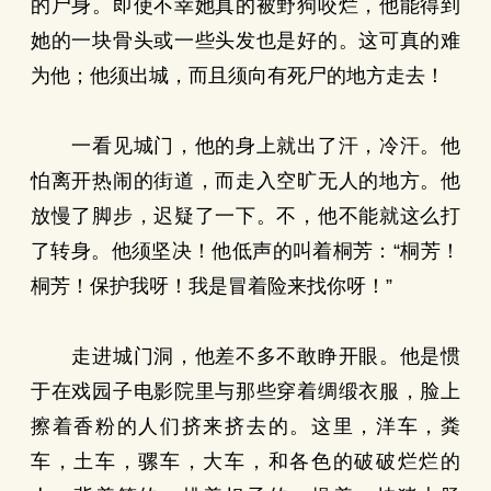
的尸身。即使不幸她真的被野狗咬烂，他能得到
她的一块骨头或一些头发也是好的。这可真的难
为他；他须出城，而且须向有死尸的地方走去！
一看见城门，他的身上就出了汗，冷汗。他
怕离开热闹的街道，而走入空旷无人的地方。他
放慢了脚步，迟疑了一下。不，他不能就这么打
了转身。他须坚决！他低声的叫着桐芳：“桐芳！
桐芳！保护我呀！我是冒着险来找你呀！”
走进城门洞，他差不多不敢睁开眼。他是惯
于在戏园子电影院里与那些穿着绸缎衣服，脸上
擦着香粉的人们挤来挤去的。这里，洋车，粪
车，土车，骡车，大车，和各色的破破烂烂的