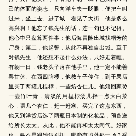
己的体面的姿态。只向洋车夫一眨眼，便把车叫
过来，坐上去。进了城，看见了大街，他是多么
高兴啊！他忘了钱先生的话，连一句也不记得。
他心中只盘算两件事：他后悔冒险出城找桐芳的
尸身；第二，他起誓，从此不再独自出城。至于
对钱先生，他还想不起什么办法，只好走着瞧。
有朝一日，钱老头子落在他手里，他一定不能善
罢甘休。在西四牌楼，他教车子停住，到干果店
里买了两罐儿榅桲，一些焙杏仁儿。他须回家烫
一壶竹叶青，清淡的用榅桲汤儿拌一点大白菜
心，嚼几个杏仁，赶一赶寒。买完了这点东西，
他又到洋货店选了两瓶日本制的化妆品，预备送
给所长太太。从此，他不能再和太太闹气。好家
伙，要不是跟她犯别扭，哪能有城外那一场？祸