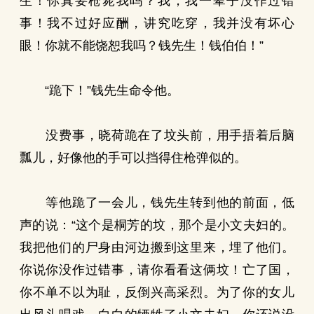
生！你真要枪毙我吗？我，我一辈子没作过错
事！我不过好应酬，讲究吃穿，我并没有坏心
眼！你就不能饶恕我吗？钱先生！钱伯伯！”
“跪下！”钱先生命令他。
没费事，晓荷跪在了坟头前，用手捂着后脑
瓢儿，好像他的手可以挡得住枪弹似的。
等他跪了一会儿，钱先生转到他的前面，低
声的说：“这个是桐芳的坟，那个是小文夫妇的。
我把他们的尸身由河边搬到这里来，埋了他们。
你说你没作过错事，请你看看这俩坟！亡了国，
你不单不以为耻，反倒兴高采烈。为了你的女儿