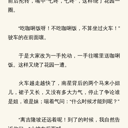
前后抡转，嘴中“七咚，七咚”，这样绕了花园一
圈。
“吃咖唎饭呀！不吃咖唎饭，不算坐过火车！”
驶车的在前面嚷。
于是大家改为一手抡动，一手往嘴里送咖唎
饭。这样又绕了花园一遭。
火车越走越快了，南星背后的两个马来小妞
儿，裙子又长，又没有多大力气，停止了争论谁
是姐，谁是妹；喘着气问：“什么时候才能到呢？”
“离吉隆坡还远着呢！到了的时候，我自然告