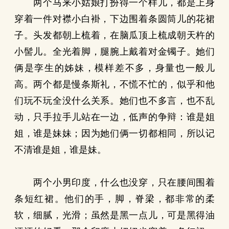
两个马来小姑娘打扮得一个样儿，都是上身
穿着一件对襟小白褂，下边围着条圆筒儿的花裙
子。头发都朝上梳着，在脑瓜顶上梳成朝天杵的
小髻儿。全光着脚，腿腕上戴着对金镯子。她们
俩是孪生的姊妹，模样差不多，身量也一般儿
高。两个都是慢条斯礼，不慌不忙的，似乎和他
们玩不玩全没什么关系。她们也不多言，也不乱
动，只手拉手儿站在一边，低声的争辩：谁是姐
姐，谁是妹妹；因为她们俩一切都相同，所以记
不清谁是姐，谁是妹。
两个小男印度，什么也没穿，只在腰间围着
条短红裙。他们的手，脚，脊梁，都非常的柔
软，细腻，光滑；虽然是黑一点儿，可是黑得油