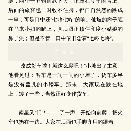
腿，两个一齐朝前跌下去，正压在驶车的背上。
后面的旅客也一时收不住脚，都自自然然的跌成
一串；可是口中还“七咚七咚”的响。仙坡的辫子缠
在马来小妞的腿上，脚后跟正顶住印度小姑娘的
鼻子尖；但是不管，口中依旧念着“七咚七咚”。
广告位
“改成货车啦！就这么爬吧！”小坡出了主意。
他看见过：客车是一间一间的小屋子，货车多半
是没有盖儿的小矮车。那末，大家现在跌在地
上，矮了一些，当然正好变作货车。
南星又“门！——”了一声，开始向前爬，把火
车也扔在一边。大家在后面也手脚齐用的跟着。