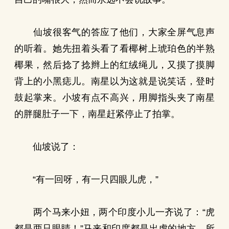
仙坡很客气的答应了他们，大家全屏气息声
的听着。她先扭着头看了看椰树上琥珀色的半熟
椰果，然后捻了捻辫上的红绒绳儿，又摸了摸脚
背上的小黑痣儿。南星以为这就是说笑话，登时
鼓起掌来。小坡有点不高兴，用脚指头夹了南星
的胖腿肚子一下，南星赶紧停止了拍掌。
仙坡说了：
“有一回呀，有一只四眼儿虎，”
两个马来小妞，两个印度小儿一齐说了：“虎
都是两只眼睛！”马来和印度都是出虎的地方，所