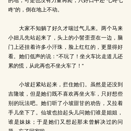
的地，可是也没有力量再爬，只好口中还“七咚七
咚”的，倒在地上不动。
大家不知躺了好久才喘过气儿来。两个马来
小妞儿先站起来了，头上的小髻歪歪在一边，脑
门上还挂着许多小汗珠，脸上红红的，更显得好
看。她们低声的说：“不玩了！坐火车比走道儿还
累的慌，从此再也不坐火车了！”
小坡赶紧站起来，拦住她们。虽然是还没到
吉隆坡，但是她们既不喜欢再坐火车，只好想些
别的玩法吧。她们听了小坡甜甘的劝告，又拉着
手儿坐下了。仙坡也抬起头儿问她们谁是姐姐，
谁是妹妹；于是她们又想起那未曾解决过的问