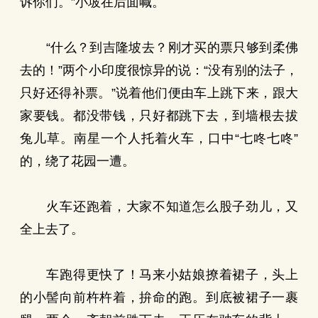
诉你们。”小坡在后面喊。
“什么？到吉隆坡去？刚才买的票只够到柔佛
去的！”两个小印度很惊异的说：“没有别的法子，
只好还得补票。”说着他们便由车上跳下来，跟大
家要钱。都没带钱，只好都跳下去，到墙根去拔
兔儿草。南星一个人托着火车，口中“七咚七咚”
的，绕了花园一遭。
火车还跑着，大家不知道怎么股子劲儿，又
全上去了。
车跑得更快了！马来小姑娘撩着裙子，头上
的小髻向前杵杵着，拚命的跑。到底被裙子一裹