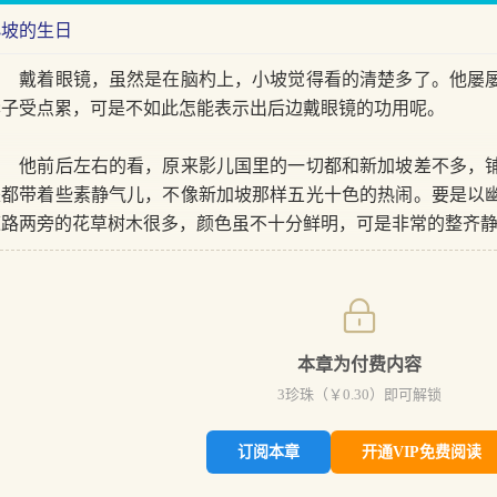
小坡的生日
戴着眼镜，虽然是在脑杓上，小坡觉得看的清楚多了。他屡屡
脖子受点累，可是不如此怎能表示出后边戴眼镜的功用呢。
他前后左右的看，原来影儿国里的一切都和新加坡差不多，铺
是都带着些素静气儿，不像新加坡那样五光十色的热闹。要是以
道路两旁的花草树木很多，颜色虽不十分鲜明，可是非常的整齐
本章为付费内容
3
珍珠（￥
0.30
）即可解锁
订阅本章
开通VIP免费阅读