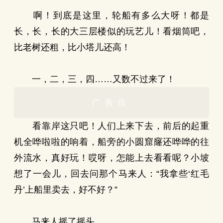
啊！到底是这里，轮船有多么大呀！都是
长，长，长的大三层楼似的玩艺儿！看烟筒吧，
比老树还粗，比小塔儿还高！
一，二，三，四……又数不过来了！
广告位
看靠岸这只吧！人们上来下去，前后的起重
机全哗啦啦的响着，船旁的小圆窟窿还哗哗的往
外流水，真好玩！哎呀，怎能上去看看呢？小坡
想了一会儿，回去问那个马来人：“我拿些‘红毛
丹’上船里卖去，好不好？”
马来人摇了摇头。