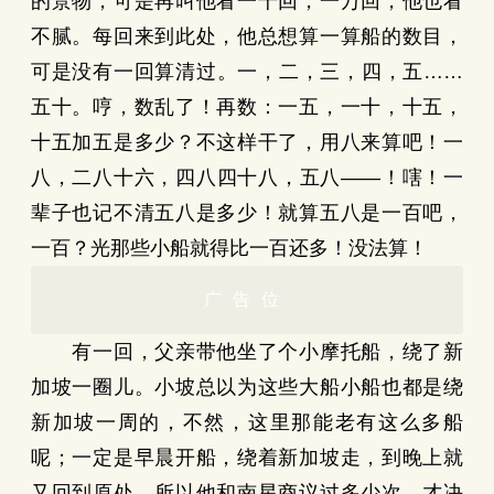
的景物，可是再叫他看一千回，一万回，他也看
不腻。每回来到此处，他总想算一算船的数目，
可是没有一回算清过。一，二，三，四，五……
五十。哼，数乱了！再数：一五，一十，十五，
十五加五是多少？不这样干了，用八来算吧！一
八，二八十六，四八四十八，五八——！嗐！一
辈子也记不清五八是多少！就算五八是一百吧，
一百？光那些小船就得比一百还多！没法算！
广告位
有一回，父亲带他坐了个小摩托船，绕了新
加坡一圈儿。小坡总以为这些大船小船也都是绕
新加坡一周的，不然，这里那能老有这么多船
呢；一定是早晨开船，绕着新加坡走，到晚上就
又回到原处。所以他和南星商议过多少次，才决