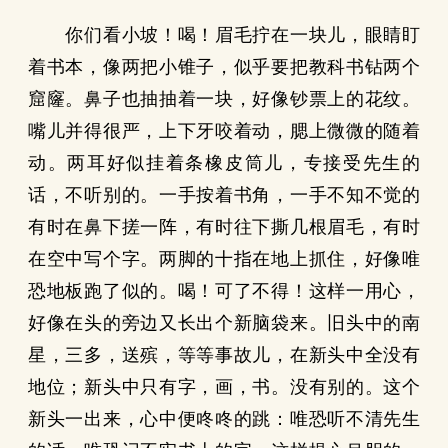
你们看小坡！喝！眉毛拧在一块儿，眼睛盯
着书本，像两把小锥子，似乎要把教科书钻两个
窟窿。鼻子也抽抽着一块，好像钞票上的花纹。
嘴儿并得很严，上下牙咬着动，腮上微微的随着
动。两耳好似挂着条橡皮筒儿，专接受先生的
话，不听别的。一手按着书角，一手不知不觉的
有时在鼻下搓一阵，有时往下撕几根眉毛，有时
在空中写个字。两脚的十指在地上抓住，好像唯
恐地板跑了似的。喝！可了不得！这样一用心，
好像在头的旁边又长出个新脑袋来。旧头中的南
星，三多，送殡，等等事故儿，在新头中全没有
地位；新头中只有字，画，书。没有别的。这个
新头一出来，心中便咚咚的跳：唯恐听不清先生