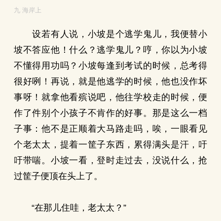
九 海岸上
设若有人说，小坡是个逃学鬼儿，我便替小
坡不答应他！什么？逃学鬼儿？哼，你以为小坡
不懂得用功吗？小坡每逢到考试的时候，总考得
很好咧！再说，就是他逃学的时候，他也没作坏
事呀！就拿他看殡说吧，他往学校走的时候，便
作了件别个小孩子不肯作的好事。那是这么一档
子事：他不是正顺着大马路走吗，唉，一眼看见
个老太太，提着一筐子东西，累得满头是汗，吁
吁带喘。小坡一看，登时走过去，没说什么，抢
过筐子便顶在头上了。
“在那儿住哇，老太太？”