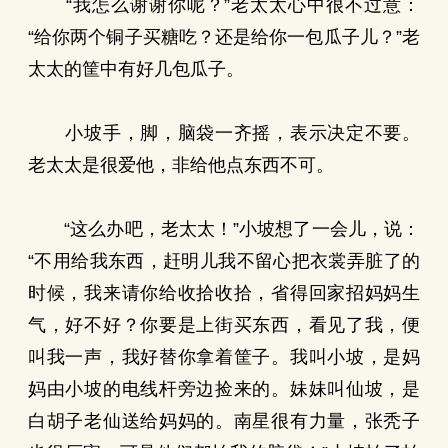
“我怎么谢谢你呢？”老太太心中很不过意：
“给你两个铜子买糖吃？还是给你一包瓜子儿？”老
太太的筐中有好几包瓜子。
小坡手，脚，脑袋一齐摇，表示决定不要。
老太太是很爱他，非给他点东西不可。
“这么办吧，老太太！”小坡想了一会儿，说：
“不用给我东西，赶明儿我不留心把衣裳弄脏了的
时候，我来请你给收拾收拾，省得回家招妈妈生
气，好不好？你要是上街买东西，看见了我，便
叫我一声，我好替你拿着筐子。我叫小坡，是妈
妈由小坡的电线杆旁边捡来的。妹妹叫仙坡，是
白胡子老仙送给妈妈的。南星很有力量，张秃子