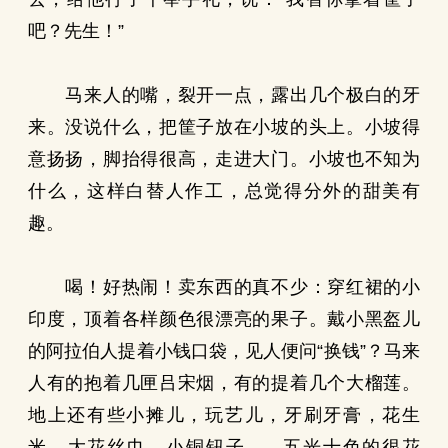
吧？先生！”
马来人的嘴，裂开一点，露出几个极白的牙
来。没说什么，把筐子放在小坡的头上。小坡得
意扬扬，脚抬得很高，走进大门。小坡也不知为
什么，这样白替人作工，总觉得分外的甜美有
趣。
喝！好热闹！卖东西的真不少：穿红裙的小
印度，顶着各样颜色很漂亮的果子。戴小黑盔儿
的阿拉伯人提着小钱口袋，见人便问“换钱”？马来
人有的抱着几匣吕宋烟，有的提着几个大榴莲。
地上还有些小摊儿，玩艺儿，牙刷牙膏，花生
米，大花丝巾，小铜钮子……五光十色的很花