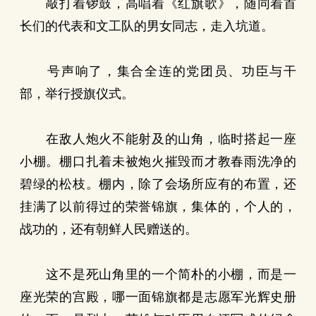
敲打着锣鼓，高唱着《红旗歌》，随同着首
长们的代表和文工队的男女同志，走入坑道。
号声响了，集合全连的党团员、功臣与干
部，举行授旗仪式。
在敌人炮火不能射及的山角，临时搭起一座
小棚。棚口扎着未被炮火摧毁而才教春雨洗净的
碧绿的松枝。棚内，除了会场所应有的布置，还
挂满了以前得过的荣誉锦旗，集体的，个人的，
战功的，还有朝鲜人民赠送的。
这不是死山角里的一个简朴的小棚，而是一
座光荣的宫殿，哪一面锦旗都是志愿军光辉史册