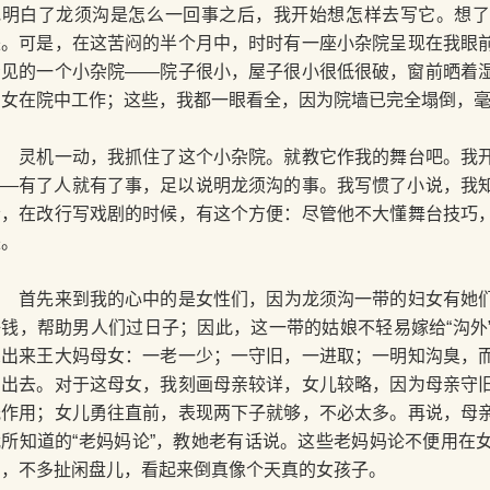
地明白了龙须沟是怎么一回事之后，我开始想怎样去写它。想
来。可是，在这苦闷的半个月中，时时有一座小杂院呈现在我眼
看见的一个小杂院——院子很小，屋子很小很低很破，窗前晒着
妇女在院中工作；这些，我都一眼看全，因为院墙已完全塌倒，
灵机一动，我抓住了这个小杂院。就教它作我的舞台吧。我开
——有了人就有了事，足以说明龙须沟的事。我写惯了小说，我
者，在改行写戏剧的时候，有这个方便：尽管他不大懂舞台技巧
来。
首先来到我的心中的是女性们，因为龙须沟一带的妇女有她们
挣钱，帮助男人们过日子；因此，这一带的姑娘不轻易嫁给“沟外
想出来王大妈母女：一老一少；一守旧，一进取；一明知沟臭，
冲出去。对于这母女，我刻画母亲较详，女儿较略，因为母亲守
抵作用；女儿勇往直前，表现两下子就够，不必太多。再说，母
我所知道的“老妈妈论”，教她老有话说。这些老妈妈论不便用在
句，不多扯闲盘儿，看起来倒真像个天真的女孩子。