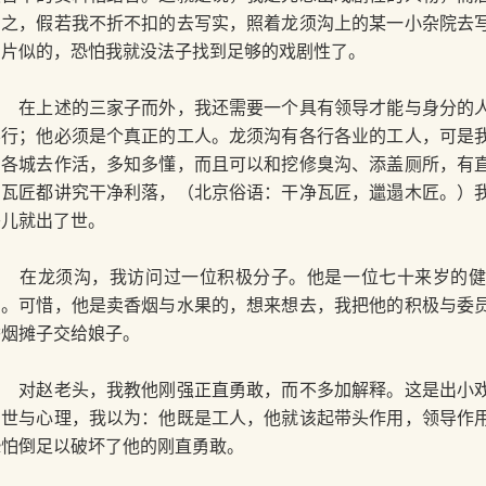
反之，假若我不折不扣的去写实，照着龙须沟上的某一小杂院去
相片似的，恐怕我就没法子找到足够的戏剧性了。
在上述的三家子而外，我还需要一个具有领导才能与身分的人
不行；他必须是个真正的工人。龙须沟有各行各业的工人，可是
到各城去作活，多知多懂，而且可以和挖修臭沟、添盖厕所，有
的瓦匠都讲究干净利落，（北京俗语：干净瓦匠，邋遢木匠。）
头儿就出了世。
在龙须沟，我访问过一位积极分子。他是一位七十来岁的健
员。可惜，他是卖香烟与水果的，想来想去，我把他的积极与委
香烟摊子交给娘子。
对赵老头，我教他刚强正直勇敢，而不多加解释。这是出小戏
身世与心理，我以为：他既是工人，他就该起带头作用，领导作
恐怕倒足以破坏了他的刚直勇敢。