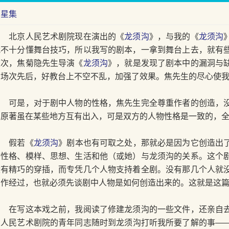
福星集
北京人民艺术剧院现在演出的《
龙须沟
》，与我的《
龙须沟
我不十分懂舞台技巧，所以我写的剧本，一拿到舞台上去，就有
这次，焦菊隐先生导演《
龙须沟
》，就是发现了剧本中的漏洞与
动场次先后，好教台上不空不乱，加强了效果。焦先生的尽心使
可是，对于剧中人物的性格，焦先生完全尊重作者的创造，没
与原著虽在某些地方互有出入，可是双方的人物性格是一致的，
假若《
龙须沟
》剧本也有可取之处，那就必是因为它创造出
的性格、模样、思想、生活和他（或她）与龙须沟的关系。这个
没有精巧的穿插，而专凭几个人物支持着全剧。没有那几个人就
创作经过，也就必须先谈剧中人物是如何创造出来的。这就是这
在写这本戏之前，我阅读了修建龙须沟的一些文件，还亲自去
京人民艺术剧院的青年同志随时到龙须沟打听我所要了解的事—