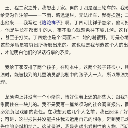
王、程二家之外，我想出丁家。男的丁四是蹬三轮车的。我教
他给臭沟作注解——一下雨，路途泥烂，无法出车，就得挨饿；
写出他来——我写过《
骆驼祥子
》啊。丁四可比祥子复杂，他可
涂。他是生长在都市里的人，事不顺心就难免往下坡儿溜。这
角，甚至于打架。丁四嫂也是个“两面人”：她的嘴很野，可是心
的这些矛盾是被穷困所折磨出来的。这也就是我创造这个人的
屈，才能明白他们的说话行事的矛盾。
我给丁家安排了两个孩子。在剧本中，这两个孩子还很小，所
排演时，能被找到的儿童演员都比剧中的孩子大一点，所以导演
近理。
龙须沟上并没有一个小杂院，恰好住着上述的那些人；跟我写
想象而住在一块儿的。我不是要写一篇龙须沟的社会调查报告，
物必须负起戏剧的责任。在我想到这几个人之前，我已阅读了
告；可是，这些报告并没能拦住我去运用自己的想象。赶到我已
报告中的资料相结合。这就是说，我是先想出戏剧性的人物，而