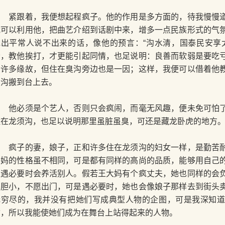
紧跟着，我便想起程疯子。他的作用是多方面的，待我慢慢道
我可以利用他，把曲艺介绍到话剧中来，增多一点民族形式的气
说出平常人说不出来的话，像他的预言：“沟水清，国泰民安享
者，教他挨打，才更能引起同情，也足说明：良善而软弱是要吃
有许多缘故，但住在臭沟旁边也是一因；这样，我便可以借着他
臭沟搬到台上去。
他必须是个艺人，否则只会疯闹，而毫无风趣，便未免可怕了
住在龙须沟，也足以说明那里虽脏虽臭，可还是藏龙卧虎的地方
疯子的妻，娘子，正和许多住在龙须沟的妇女一样，是勤苦耐
大妈的性格虽不相同，可是都有同样的高尚的品质，能够用自己
且遇必要时会养活别人。假若王大妈有个疯丈夫，她也同样的会
妈胆小，不愿出门，可是遇必要时，她也会像娘子那样去到街头
无穷尽的，我并没有把她们写成典型人物的企图，可是我深知
质，所以我能使她们成为在舞台上站得起来的人物。