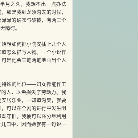
了半月之久，我想不出一点办法
前，那是我到龙须沟去的时候，
湿渌渌的破衣与破被，有两三个
毫无障碍。
始想如何把小院安插上几个人
知道怎么描写人物。一个小说作
，可是他会三笔两笔地画出个人
特殊的地位——妇女都能作工
”的人，以免损失了劳动力。我
而安居乐业，一知道沟臭，就要
旧，可以在全剧的进行中发生阻
亲既守旧，我便可以充分地利用
女儿口中，因而她就有一句说一