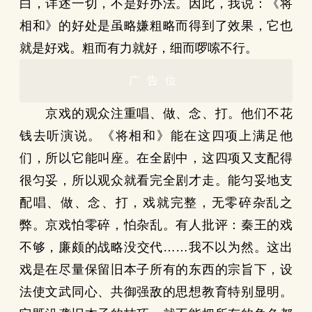
白，详述一切，不是好办法。因此，我说：《将
相和》的好处是虽略嫌粗略而得到了效果，它也
就是好戏。粗而有力就好，细而啰嗦不行。
广告位
京戏的观众注重唱、做、念、打。他们不花
钱去听演说。《将相和》能在这四项上满足他
们，所以它能叫座。在全剧中，这四项又支配得
很匀妥，所以观众就看完全剧才走。能匀妥地支
配唱、做、念、打，戏就完整，无零碎杂乱之
弊。京戏怕零碎，怕杂乱。有人批评：秦王的戏
不够，廉颇的战略没交代……我不以为然。这出
戏是在尽量保留旧本子所有的东西的宗旨下，设
法使文武同心、共御强敌的思想教育特别显明。