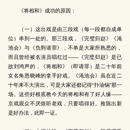
《将相和》成功的原因：
（一）这出戏是由三段戏（每一段都自成单
位）串到一处的。那三段戏，《完璧归赵》《渑
池会》与《负荆请罪》，不单是大家所熟悉的，
而且曾经被名演员唱红过——《完璧归赵》是已
故刘鸿声的，《将相和》（即请罪）是二十年前
女名角恩晓峰的拿手好戏。《渑池会》虽在近二
十年来不大演出，可是大家还都记得“扑油锅”那一
场。这些好根底教今天的将相和有了好人缘——
京戏观众不厌烦听老戏，只要唱得好。推陈出新
是好办法，此即一证。