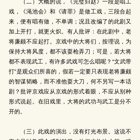
（二）大概的说，《完璧归赵》一段是唱工
戏，《渑池会》和《请罪》是做工戏，三段合起
来，便有唱有做，不单调；况且改编了的此剧又
加上开打，就更火炽。有人批评：在此剧中，老
将廉颇不应起打。京戏中的大将们，按理说，为
保持大将风度，都不该耍枪弄刀；可是，若大将
都不表现武工，有许多武戏可怎么唱呢？“文武带
打”是观众们所喜的，假若一定要只表现老将廉颇
的智谋韬略，而不准他耍大刀，何不另写一本话
剧？批评京戏应从京戏的形式着眼，不应从别种
形式说起。在旧戏里，大将的武功与武工是分不
开的。
（三）此戏的演出，没有灯光布景。这说不