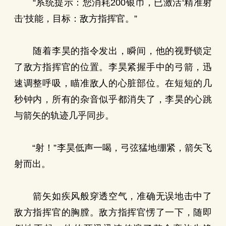
“系统提示：您消耗200银币，已激活‘精准射
击’技能，目标：敌方指挥官。”
随着李昊的指令发出，瞬间，他的视野锁定
了敌方指挥官的位置。李昊紧握手中的弓箭，迅
速调整呼吸，瞄准敌人的心脏部位。在短短的几
秒钟内，所有的杂音似乎都消失了，李昊的心跳
与箭矢的轨迹几乎同步。
“射！”李昊低声一喝，弓弦猛地绷紧，箭矢飞
射而出。
箭矢如疾风般穿透空气，准确无误地击中了
敌方指挥官的胸膛。敌方指挥官愣了一下，随即