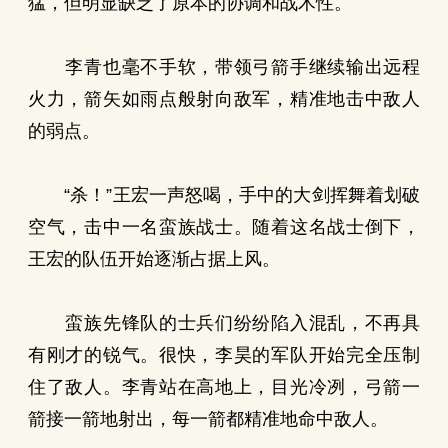
猛，但明显缺乏了原本的协调和战术性。
李青也毫不手软，带领弓箭手继续输出远程
火力，箭矢如雨点般射向敌军，精准地击中敌人
的弱点。
“杀！”王宏一声怒喝，手中的大剑挥舞着划破
空气，击中一名蛮族战士。随着这名战士倒下，
王宏的队伍开始逐渐占据上风。
蛮族先锋队的士兵们纷纷陷入混乱，不再具
有刚才的锐气。很快，李昊的军队开始完全压制
住了敌人。李青站在高地上，目光冷冽，弓箭一
箭接一箭地射出，每一箭都精准地命中敌人。