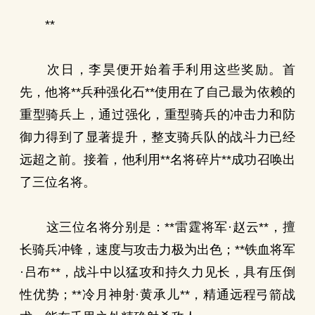
**
次日，李昊便开始着手利用这些奖励。首
先，他将**兵种强化石**使用在了自己最为依赖的
重型骑兵上，通过强化，重型骑兵的冲击力和防
御力得到了显著提升，整支骑兵队的战斗力已经
远超之前。接着，他利用**名将碎片**成功召唤出
了三位名将。
这三位名将分别是：**雷霆将军·赵云**，擅
长骑兵冲锋，速度与攻击力极为出色；**铁血将军
·吕布**，战斗中以猛攻和持久力见长，具有压倒
性优势；**冷月神射·黄承儿**，精通远程弓箭战