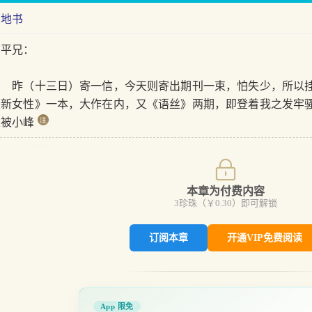
两地书
广平兄：
昨（十三日）寄一信，今天则寄出期刊一束，怕失少，所以挂
《新女性》一本，大作在内，又《语丝》两期，即登着我之发牢
又被小峰
本章为付费内容
3
珍珠（￥
0.30
）即可解锁
订阅本章
开通VIP免费阅读
App 限免