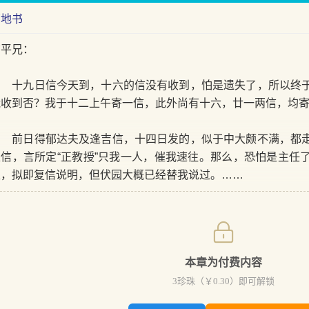
两地书
广平兄：
十九日信今天到，十六的信没有收到，怕是遗失了，所以终于
能收到否？我于十二上午寄一信，此外尚有十六，廿一两信，均
前日得郁达夫及逢吉信，十四日发的，似于中大颇不满，都走
来信，言所定“正教授”只我一人，催我速往。那么，恐怕是主任
走，拟即复信说明，但伏园大概已经替我说过。……
本章为付费内容
3
珍珠（￥
0.30
）即可解锁