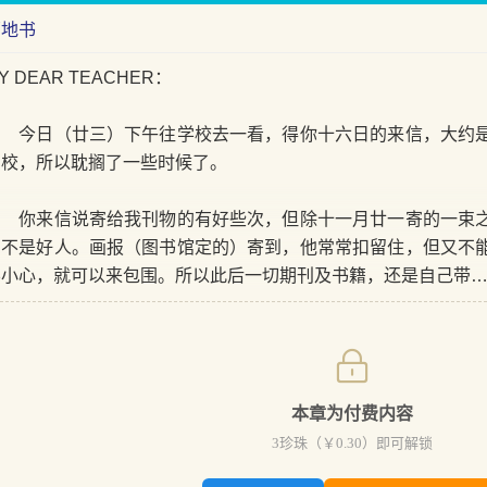
两地书
Y DEAR TEACHER：
今日（廿三）下午往学校去一看，得你十六日的来信，大约是
到校，所以耽搁了一些时候了。
你来信说寄给我刊物的有好些次，但除十一月廿一寄的一束之
房不是好人。画报（图书馆定的）寄到，他常常扣留住，但又不
不小心，就可以来包围。所以此后一切期刊及书籍，还是自己带
本章为付费内容
3
珍珠（￥
0.30
）即可解锁