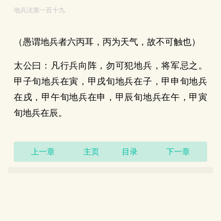
地兵法第一百十九
（愚谓地兵者六丙耳，丙为天气，故不可触也）
太公曰：凡行兵向阵，勿可犯地兵，将军忌之。
甲子旬地兵在寅，甲戌旬地兵在子，甲申旬地兵
在戌，甲午旬地兵在申，甲辰旬地兵在午，甲寅
旬地兵在辰。
上一章
主页
目录
下一章