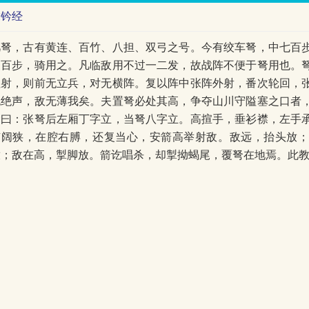
虎钤经
凡弩，古有黄连、百竹、八担、双弓之号。今有绞车弩，中七百
三百步，骑用之。凡临敌用不过一二发，故战阵不便于弩用也。
注射，则前无立兵，对无横阵。复以阵中张阵外射，番次轮回，
无绝声，敌无薄我矣。夫置弩必处其高，争夺山川守隘塞之口者
命曰：张弩后左厢丁字立，当弩八字立。高揎手，垂衫襟，左手
有阔狭，在腔右膊，还复当心，安箭高举射敌。敌远，抬头放
放；敌在高，掣脚放。箭讫唱杀，却掣拗蝎尾，覆弩在地焉。此