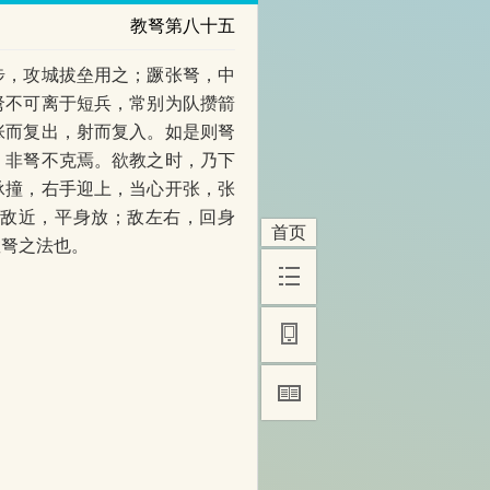
教弩第八十五
步，攻城拔垒用之；蹶张弩，中
弩不可离于短兵，常别为队攒箭
张而复出，射而复入。如是则弩
，非弩不克焉。欲教之时，乃下
承撞，右手迎上，当心开张，张
；敌近，平身放；敌左右，回身
首页
教弩之法也。