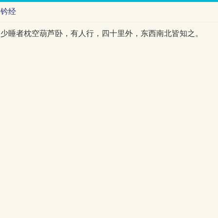
虎钤经
令少睡者枕空葫芦卧，有人行，四十里外，东西南北皆知之。