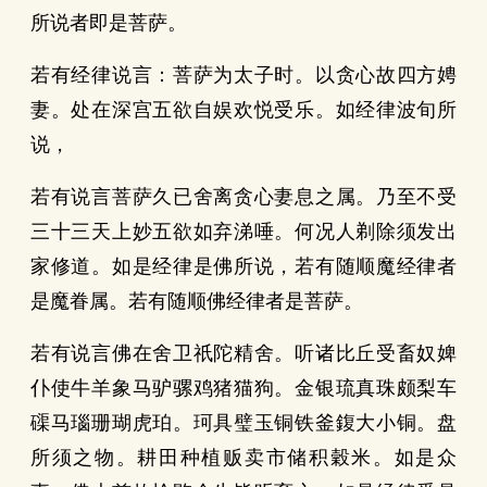
所说者即是菩萨。
若有经律说言：菩萨为太子时。以贪心故四方娉
妻。处在深宫五欲自娱欢悦受乐。如经律波旬所
说，
若有说言菩萨久已舍离贪心妻息之属。乃至不受
三十三天上妙五欲如弃涕唾。何况人剃除须发出
家修道。如是经律是佛所说，若有随顺魔经律者
是魔眷属。若有随顺佛经律者是菩萨。
若有说言佛在舍卫祇陀精舍。听诸比丘受畜奴婢
仆使牛羊象马驴骡鸡猪猫狗。金银琉真珠颇梨车
磲马瑙珊瑚虎珀。珂具璧玉铜铁釜鍑大小铜。盘
所须之物。耕田种植贩卖市储积穀米。如是众