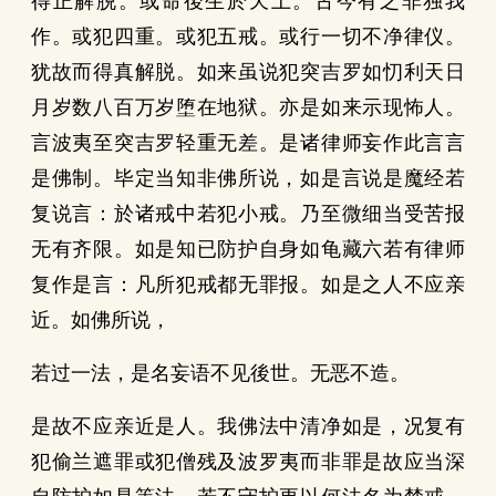
得正解脱。或命後生於天上。古今有之非独我
作。或犯四重。或犯五戒。或行一切不净律仪。
犹故而得真解脱。如来虽说犯突吉罗如忉利天日
月岁数八百万岁堕在地狱。亦是如来示现怖人。
言波夷至突吉罗轻重无差。是诸律师妄作此言言
是佛制。毕定当知非佛所说，如是言说是魔经若
复说言：於诸戒中若犯小戒。乃至微细当受苦报
无有齐限。如是知已防护自身如龟藏六若有律师
复作是言：凡所犯戒都无罪报。如是之人不应亲
近。如佛所说，
若过一法，是名妄语不见後世。无恶不造。
是故不应亲近是人。我佛法中清净如是，况复有
犯偷兰遮罪或犯僧残及波罗夷而非罪是故应当深