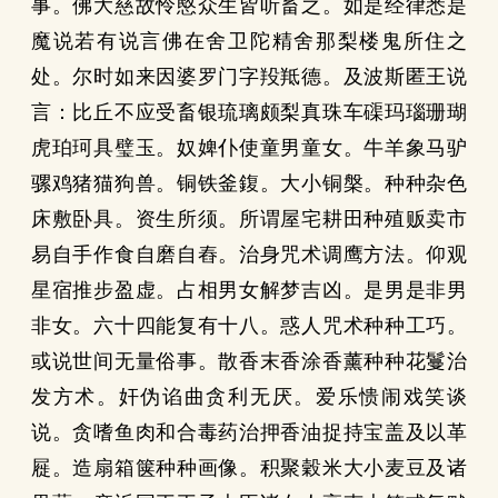
事。佛大慈故怜愍众生皆听畜之。如是经律悉是
魔说若有说言佛在舍卫陀精舍那梨楼鬼所住之
处。尔时如来因婆罗门字羖羝德。及波斯匿王说
言：比丘不应受畜银琉璃颇梨真珠车磲玛瑙珊瑚
虎珀珂具璧玉。奴婢仆使童男童女。牛羊象马驴
骡鸡猪猫狗兽。铜铁釜鍑。大小铜槃。种种杂色
床敷卧具。资生所须。所谓屋宅耕田种殖贩卖市
易自手作食自磨自舂。治身咒术调鹰方法。仰观
星宿推步盈虚。占相男女解梦吉凶。是男是非男
非女。六十四能复有十八。惑人咒术种种工巧。
或说世间无量俗事。散香末香涂香薰种种花鬘治
发方术。奸伪谄曲贪利无厌。爱乐愦闹戏笑谈
说。贪嗜鱼肉和合毒药治押香油捉持宝盖及以革
屣。造扇箱箧种种画像。积聚穀米大小麦豆及诸