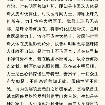
疗治。时有明医善知方药。即知是疮因珠入体是
珠入皮即便停住。时良医寻问力士。卿额上珠为
何所在。力士惊答大师医王。我额上珠乃无去
耶。是珠今者何所在。将非幻化忧愁啼哭。是时
良医慰喻力士。汝今不应生大愁苦。汝因斗时宝
珠入体在皮里影现於外。汝曹斗时瞋恚毒盛珠陷
入体故不自知。是时力士不信医言：若在皮里脓
不净何缘不出。若在筋里不应可见。汝今云何欺
诳於我。时医执镜以照其面。珠在镜中明显现。
力士见已心怀惊怪生奇特想。善男子，一切众生
亦复如是，不能亲近善知识故。虽佛性皆不能
见。而为贪淫瞋恚愚痴之所覆蔽故。堕地狱畜生
饿鬼阿修罗旃陀罗刹利婆罗门舍首陀。生如是等
种种家中。因心所起种种业缘。虽受人身聋盲瘖