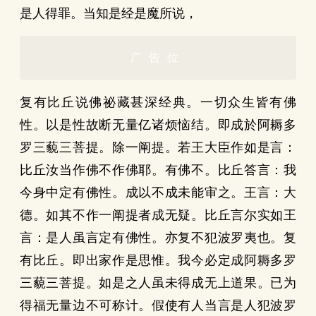
是人得罪。当知是经是魔所说，
广告位
复有比丘说佛祕藏甚深经典。一切众生皆有佛
性。以是性故断无量亿诸烦恼结。即成於阿耨多
罗三藐三菩提。除一阐提。若王大臣作如是言：
比丘汝当作佛不作佛耶。有佛不。比丘答言：我
今身中定有佛性。成以不成未能审之。王言：大
德。如其不作一阐提者成无疑。比丘言尔实如王
言：是人虽言定有佛性。亦复不犯波罗夷也。复
有比丘。即出家作是思惟。我今必定成阿耨多罗
三藐三菩提。如是之人虽未得成无上道果。已为
得福无量边不可称计。假使有人当言是人犯波罗