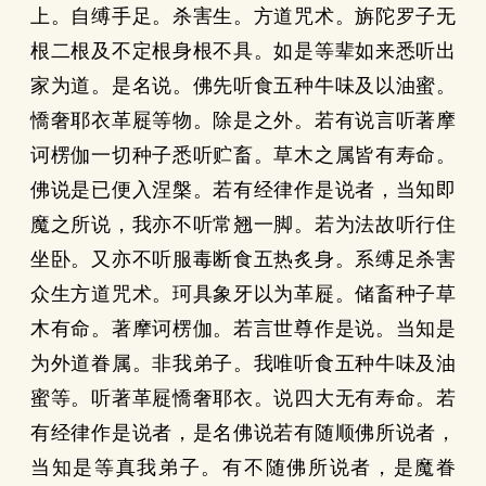
上。自缚手足。杀害生。方道咒术。旃陀罗子无
根二根及不定根身根不具。如是等辈如来悉听出
家为道。是名说。佛先听食五种牛味及以油蜜。
憍奢耶衣革屣等物。除是之外。若有说言听著摩
诃楞伽一切种子悉听贮畜。草木之属皆有寿命。
佛说是已便入涅槃。若有经律作是说者，当知即
魔之所说，我亦不听常翘一脚。若为法故听行住
坐卧。又亦不听服毒断食五热炙身。系缚足杀害
众生方道咒术。珂具象牙以为革屣。储畜种子草
木有命。著摩诃楞伽。若言世尊作是说。当知是
为外道眷属。非我弟子。我唯听食五种牛味及油
蜜等。听著革屣憍奢耶衣。说四大无有寿命。若
有经律作是说者，是名佛说若有随顺佛所说者，
当知是等真我弟子。有不随佛所说者，是魔眷