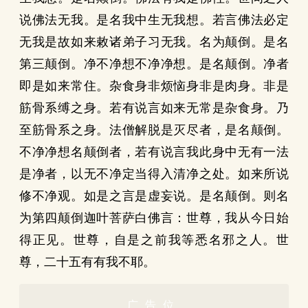
说佛法无我。是名我中生无我想。若言佛法必定
无我是故如来敕诸弟子习无我。名为颠倒。是名
第三颠倒。净不净想不净净想。是名颠倒。净者
即是如来常住。杂食身非烦恼身非是肉身。非是
筋骨系缚之身。若有说言如来无常是杂食身。乃
至筋骨系之身。法僧解脱是灭尽者，是名颠倒。
不净净想名颠倒者，若有说言我此身中无有一法
是净者，以无不净定当得入清净之处。如来所说
修不净观。如是之言是虚妄说。是名颠倒。则名
为第四颠倒迦叶菩萨白佛言：世尊，我从今日始
得正见。世尊，自是之前我等悉名邪之人。世
尊，二十五有有我不耶。
广告位