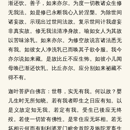
渐还饮。善子，如来亦尔。为度一切教诸众生修
无我法。如是修已永断我心入於涅槃。为除世间
诸妄故。示现出过世间法故。复示世间计我虚妄
非真实故。修无我法清净身故。喻如女人为其故
以苦味涂乳。如来亦尔。为修空故说言诸法悉无
有我。如彼女人净洗乳已而唤其子欲令服。我今
亦尔说如来藏。是故比丘不应生怖。如彼小儿闻
母唤已渐还饮乳。比丘亦尔。应分别如来祕藏不
得不有。
迦叶菩萨白佛言：世尊，实无有我。何以故？婴
儿生时无所知晓。若有我者即生之日应有知。以
是义故定知无我。若定有我。受生已後应无终
殁。若使一切皆有佛性。是常住应无坏相。若无
坏相云何而有刹利婆罗门毗舍首陀及旃陀罗畜生