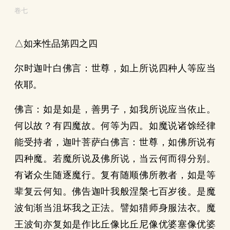
卷七
△如来性品第四之四
尔时迦叶白佛言：世尊，如上所说四种人等应当
依耶。
佛言：如是如是，善男子，如我所说应当依止。
何以故？有四魔故。何等为四。如魔说诸馀经律
能受持者，迦叶菩萨白佛言：世尊，如佛所说有
四种魔。若魔所说及佛所说，当云何而得分别。
有诸众生随逐魔行。复有随顺佛所教者，如是等
辈复云何知。佛告迦叶我般涅槃七百岁後。是魔
波旬渐当沮坏我之正法。譬如猎师身服法衣。魔
王波旬亦复如是作比丘像比丘尼像优婆塞像优婆