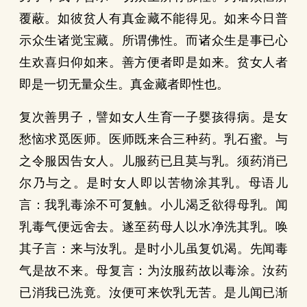
覆蔽。如彼贫人有真金藏不能得见。如来今日普
示众生诸觉宝藏。所谓佛性。而诸众生是事已心
生欢喜归仰如来。善方便者即是如来。贫女人者
即是一切无量众生。真金藏者即性也。
复次善男子，譬如女人生育一子婴孩得病。是女
愁恼求觅医师。医师既来合三种药。乳石蜜。与
之令服因告女人。儿服药已且莫与乳。须药消已
尔乃与之。是时女人即以苦物涂其乳。母语儿
言：我乳毒涂不可复触。小儿渴乏欲得母乳。闻
乳毒气便远舍去。遂至药母人以水净洗其乳。唤
其子言：来与汝乳。是时小儿虽复饥渴。先闻毒
气是故不来。母复言：为汝服药故以毒涂。汝药
已消我已洗竟。汝便可来饮乳无苦。是儿闻已渐