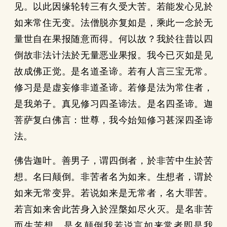
见。以此因缘轮转三有久受大苦。若能发心见於
如来常住无变。法僧脱亦复如是，乘此一念於无
量世自在果报随意而得。何以故？我於往昔以四
倒故非法计法於无量恶业果报。我今已灭如是见
故成佛正觉。是名道圣谛。若有人言三宝无常。
修习是是虚妄修非道圣谛。若修是法为常住者，
是我弟子。真见修习四圣谛法。是名四圣谛。迦
菩萨复白佛言：世尊，我今始知修习甚深四圣谛
法。
佛告迦叶。善男子，谓四倒者，於非苦中生於苦
想。名曰颠倒。非苦者名为如来。生想者，谓於
如来无常变异。若说如来是无常者，名大罪苦。
若言如来舍此苦身入於涅槃如尽火灭。是名非苦
而生苦想。是名颠倒我若说言如来常者即是我