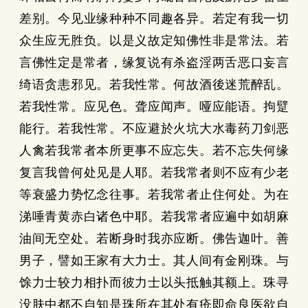
差别。今见业缘种种不同趣各异。若定有我一切
众生应无胜负。以是义故定知佛性非是常法。若
言佛性定是常者，缘复说有杀盗淫两舌恶口妄言
绮语贪恚邪见。若我性常。何故酒後迷荒醉乱。
若我性常。应见色。聋应闻声。哑应能语。拘躄
能行。若我性常。不应避於火坑大水毒药刀剑恶
人禽若我常者本所更事不应忘失。若不忘失何缘
复言我曾何处见是人耶。若我常者则不应有少老
等衰盛力势忆念往事。若我常者止住何处。为在
涕唾青黄赤白诸色中耶。若我常者应遍中如胡麻
油间无空处。若断身时我亦应断。佛告迦叶。善
男子，譬如王家有大力士。其人间有金刚珠。与
馀力士较力相扑而彼力士以头抵触其额上。珠寻
没肤中都不自知是珠所在其处有疮即命良医欲自