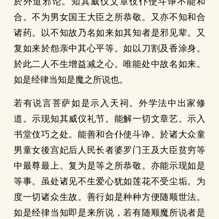
於外道邪论。知其威仪文章伎仆使斗诤不能和
合。不为男女国王大臣之所恭敬。又亦不知和合
诸药。以不知故乃名如来如其知者是邪见辈。又
复如来於怨亲中其心平等。如以刀割及香涂身。
於此二人不生增益减之心。唯能处中故名如来。
如是经律当知是魔之所说也。
若有说言菩萨如是示入天祠。外学法中出家修
道。示现知其威仪礼节。能解一切文章艺。示入
书堂伎巧之处。能善和合仆使斗诤。於诸大众童
男童女後宫妃后人民长者婆罗门王及大臣贫穷等
中最尊最上。复为是等之所恭敬。亦能示现如是
等事。虽处诸见不生爱心犹如莲花不受尘垢。为
度一切诸众生故。善行如是种种方便随顺世法。
如是经律当知即是来所说，若有随顺魔所说者是