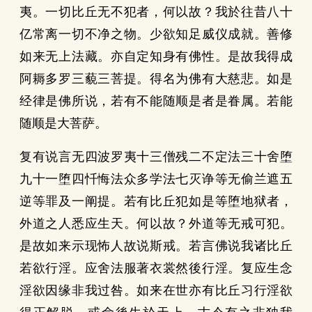
夷。一切比丘无不犯者，何以故？我於往昔八十
亿常离一切不净之物。少欲知足威仪成就。善修
如来无上法藏。亦自定知身有佛性。是故我得成
阿耨多罗三藐三菩提。得名为佛有大慈悲。如是
经律是佛所说，若有不能随顺是者是眷属。若能
随顺是大菩萨。
复有说言无四波罗夷十三僧残二不定法三十舍堕
九十一堕四忏悔法众多学法七灭诤等无偷兰遮五
逆等罪及一阐提。若有比丘犯如是等堕地狱者，
外道之人悉应生天。何以故？外道等无戒可犯。
是故如来示现怖人故说斯戒。若言佛说我诸比丘
若欲行淫。应舍法服著衣裳然後行淫。复应生念
淫欲因缘非我过咎。如来在世亦有比丘习行淫欲