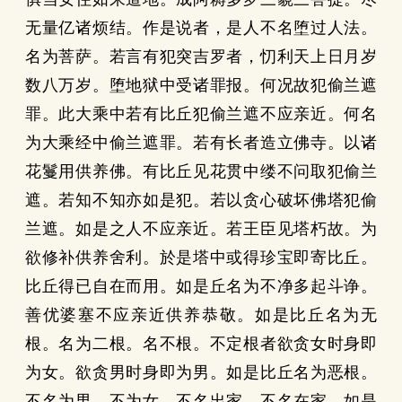
无量亿诸烦结。作是说者，是人不名堕过人法。
名为菩萨。若言有犯突吉罗者，忉利天上日月岁
数八万岁。堕地狱中受诸罪报。何况故犯偷兰遮
罪。此大乘中若有比丘犯偷兰遮不应亲近。何名
为大乘经中偷兰遮罪。若有长者造立佛寺。以诸
花鬘用供养佛。有比丘见花贯中缕不问取犯偷兰
遮。若知不知亦如是犯。若以贪心破坏佛塔犯偷
兰遮。如是之人不应亲近。若王臣见塔朽故。为
欲修补供养舍利。於是塔中或得珍宝即寄比丘。
比丘得已自在而用。如是丘名为不净多起斗诤。
善优婆塞不应亲近供养恭敬。如是比丘名为无
根。名为二根。名不根。不定根者欲贪女时身即
为女。欲贪男时身即为男。如是比丘名为恶根。
不名为男。不为女。不名出家。不名在家。如是