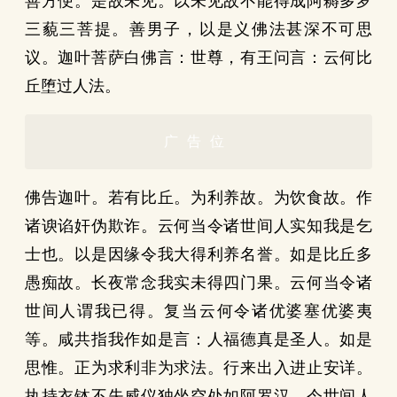
善方便。是故未见。以未见故不能得成阿耨多罗
三藐三菩提。善男子，以是义佛法甚深不可思
议。迦叶菩萨白佛言：世尊，有王问言：云何比
丘堕过人法。
广告位
佛告迦叶。若有比丘。为利养故。为饮食故。作
诸谀谄奸伪欺诈。云何当令诸世间人实知我是乞
士也。以是因缘令我大得利养名誉。如是比丘多
愚痴故。长夜常念我实未得四门果。云何当令诸
世间人谓我已得。复当云何令诸优婆塞优婆夷
等。咸共指我作如是言：人福德真是圣人。如是
思惟。正为求利非为求法。行来出入进止安详。
执持衣钵不失威仪独坐空处如阿罗汉。令世间人