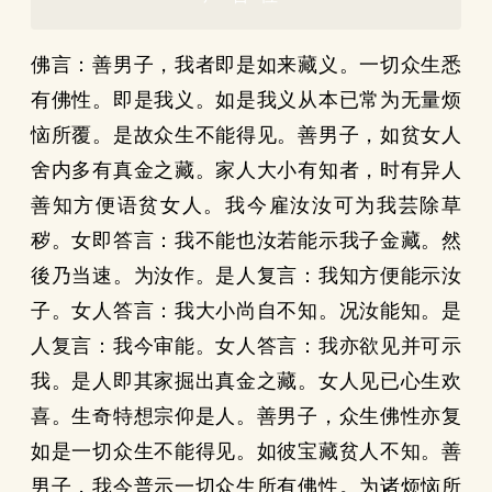
佛言：善男子，我者即是如来藏义。一切众生悉
有佛性。即是我义。如是我义从本已常为无量烦
恼所覆。是故众生不能得见。善男子，如贫女人
舍内多有真金之藏。家人大小有知者，时有异人
善知方便语贫女人。我今雇汝汝可为我芸除草
秽。女即答言：我不能也汝若能示我子金藏。然
後乃当速。为汝作。是人复言：我知方便能示汝
子。女人答言：我大小尚自不知。况汝能知。是
人复言：我今审能。女人答言：我亦欲见并可示
我。是人即其家掘出真金之藏。女人见已心生欢
喜。生奇特想宗仰是人。善男子，众生佛性亦复
如是一切众生不能得见。如彼宝藏贫人不知。善
男子，我今普示一切众生所有佛性。为诸烦恼所