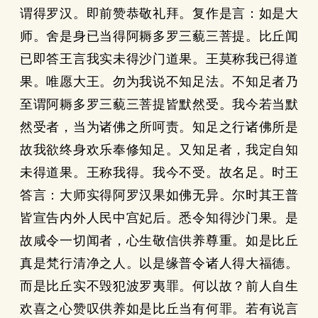
谓得罗汉。即前赞恭敬礼拜。复作是言：如是大
师。舍是身已当得阿耨多罗三藐三菩提。比丘闻
已即答王言我实未得沙门道果。王莫称我已得道
果。唯愿大王。勿为我说不知足法。不知足者乃
至谓阿耨多罗三藐三菩提皆默然受。我今若当默
然受者，当为诸佛之所呵责。知足之行诸佛所是
故我欲终身欢乐奉修知足。又知足者，我定自知
未得道果。王称我得。我今不受。故名足。时王
答言：大师实得阿罗汉果如佛无异。尔时其王普
皆宣告内外人民中宫妃后。悉令知得沙门果。是
故咸令一切闻者，心生敬信供养尊重。如是比丘
真是梵行清净之人。以是缘普令诸人得大福德。
而是比丘实不毁犯波罗夷罪。何以故？前人自生
欢喜之心赞叹供养如是比丘当有何罪。若有说言