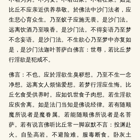
比丘不应亲近供养恭敬。於佛法中沙门法者，应
生悲心育众生。乃至蚁子应施无畏。是沙门法。
远离饮酒乃至嗅香。是沙门法。不得妄语乃至梦
不念妄语。是沙门法。不生欲心乃至梦中亦复如
是，是沙门法迦叶菩萨白佛言：世尊，若比丘梦
行淫欲是犯戒不。
佛言：不也。应於淫欲生臭秽想。乃至不生一念
净想。远离女人烦恼爱想。若梦行淫应生悔。比
丘乞食受供养时。应如饥世食子肉想。若生淫欲
应疾舍离。如是法门当知是佛说经律。若有随顺
魔所说者是魔眷属。若能随顺佛所说者是名菩
萨。若有说言佛听比丘常一脚寂默不言：投渊赴
火。自坠高岩。不避险难。服毒断食。卧灰土