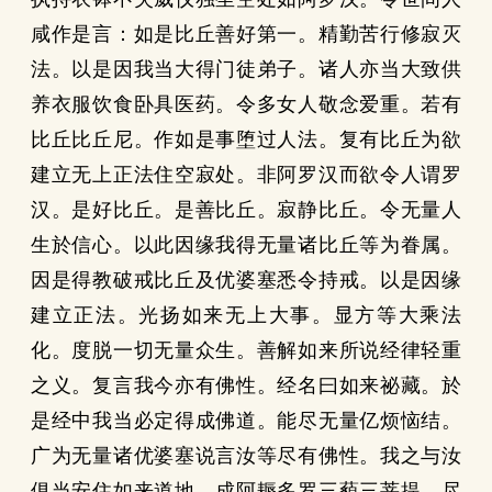
咸作是言：如是比丘善好第一。精勤苦行修寂灭
法。以是因我当大得门徒弟子。诸人亦当大致供
养衣服饮食卧具医药。令多女人敬念爱重。若有
比丘比丘尼。作如是事堕过人法。复有比丘为欲
建立无上正法住空寂处。非阿罗汉而欲令人谓罗
汉。是好比丘。是善比丘。寂静比丘。令无量人
生於信心。以此因缘我得无量诸比丘等为眷属。
因是得教破戒比丘及优婆塞悉令持戒。以是因缘
建立正法。光扬如来无上大事。显方等大乘法
化。度脱一切无量众生。善解如来所说经律轻重
之义。复言我今亦有佛性。经名曰如来祕藏。於
是经中我当必定得成佛道。能尽无量亿烦恼结。
广为无量诸优婆塞说言汝等尽有佛性。我之与汝
俱当安住如来道地。成阿耨多罗三藐三菩提。尽