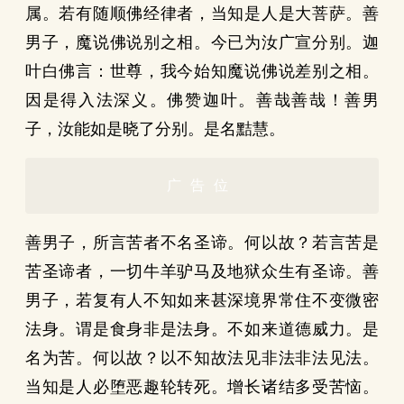
属。若有随顺佛经律者，当知是人是大菩萨。善
男子，魔说佛说别之相。今已为汝广宣分别。迦
叶白佛言：世尊，我今始知魔说佛说差别之相。
因是得入法深义。佛赞迦叶。善哉善哉！善男
子，汝能如是晓了分别。是名黠慧。
广告位
善男子，所言苦者不名圣谛。何以故？若言苦是
苦圣谛者，一切牛羊驴马及地狱众生有圣谛。善
男子，若复有人不知如来甚深境界常住不变微密
法身。谓是食身非是法身。不如来道德威力。是
名为苦。何以故？以不知故法见非法非法见法。
当知是人必堕恶趣轮转死。增长诸结多受苦恼。