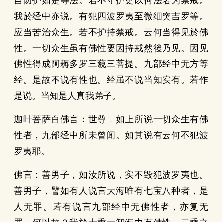
自防护如是等法。若不守护更以何法名为禁戒。
我於经中亦说。有犯四波罗夷至微细突吉罗等。
应当苦治众生。若不护持禁戒。云何当得见於佛
性。一切众生虽有佛性要因持戒然後乃见。因见
佛性得成阿耨多罗三藐三菩提。九部经中无方等
经。是故不说有性也。经虽不说当知实有。若作
是说。当知是人真我弟子。
迦叶菩萨白佛言：世尊，如上所说一切众生有佛
性者，九部经中所未曾闻。如其说有云何不犯波
罗夷耶。
佛言：善男子，如汝所说，实不毁犯波罗夷也。
善男子，譬如有人说言大海唯有七宝八种者，是
人无罪。若有说言九部经中无佛性者，亦复无