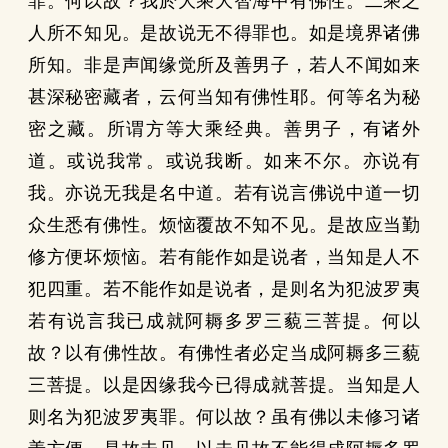
罪。何以故？我於大乘大智海中有佛性。二乘之
人所不知见。是故说无不得罪也。如是境界诸佛
所知。非是声闻缘觉所及善男子，若人不闻如来
甚深秘密藏者，云何当知有佛性耶。何等名为秘
密之藏。所谓方等大乘经典。善男子，有诸外
道。或说我常。或说我断。如来不尔。亦说有
我。亦说无我是名中道。若有说言佛说中道一切
众生悉有佛性。烦恼覆故不知不见。是故应当勤
修方便坏烦恼。若有能作如是说者，当知是人不
犯四重。若不能作如是说者，是则名为犯波罗夷
若有说言我已成就阿耨多罗三藐三菩提。何以
故？以有佛性故。有佛性者必定当成阿耨多三藐
三菩提。以是因缘我今已得成就菩提。当知是人
则名为犯波罗夷罪。何以故？虽有佛以未修习诸