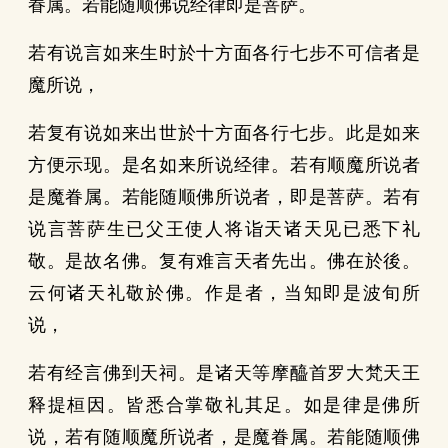
眷属。若能随顺佛说经律即是菩萨。
若有说言如来生时於十方面各行七步不可信者是
魔所说，
若复有说如来出世於十方面各行七步。此是如来
方便示现。是名如来所说经律。若有顺魔所说者
是魔眷属。若能随顺佛所说者，即是菩萨。若有
说言菩萨生已父王使人将诣天诸天见已悉下礼
敬。是故名佛。复有难言天者先出。佛在於後。
云何诸天礼敬於佛。作是者，当知即是波旬所
说，
若有经言佛到天祠。是诸天等摩醯首罗大梵天王
释提桓因。皆悉合掌敬礼其足。如是律是佛所
说，若有随顺魔所说者，是魔眷属。若能随顺佛