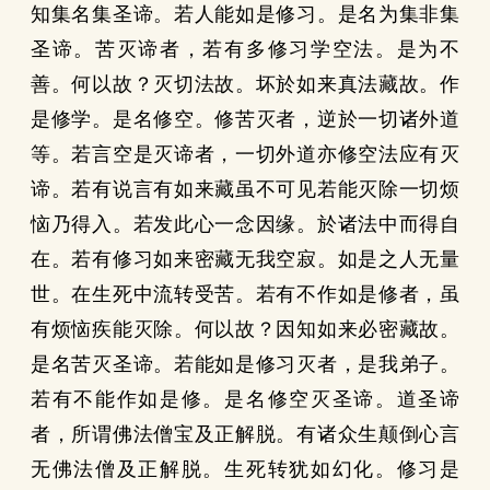
知集名集圣谛。若人能如是修习。是名为集非集
圣谛。苦灭谛者，若有多修习学空法。是为不
善。何以故？灭切法故。坏於如来真法藏故。作
是修学。是名修空。修苦灭者，逆於一切诸外道
等。若言空是灭谛者，一切外道亦修空法应有灭
谛。若有说言有如来藏虽不可见若能灭除一切烦
恼乃得入。若发此心一念因缘。於诸法中而得自
在。若有修习如来密藏无我空寂。如是之人无量
世。在生死中流转受苦。若有不作如是修者，虽
有烦恼疾能灭除。何以故？因知如来必密藏故。
是名苦灭圣谛。若能如是修习灭者，是我弟子。
若有不能作如是修。是名修空灭圣谛。道圣谛
者，所谓佛法僧宝及正解脱。有诸众生颠倒心言
无佛法僧及正解脱。生死转犹如幻化。修习是