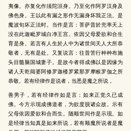
夷像。亦复化作须陀洹身。乃至化作阿罗汉身及
佛色身。王以此有漏之形作无漏身坏我正法。是
魔波旬坏正法时。当作是言：菩萨昔於兜率天上
没在此迦毗罗城白净王宫。依因父母爱欲和合生
育是身。若言有人生於人中为诸世间天人大所恭
敬者，无有是处。又复说言：往昔苦行种种布施
头目髓脑国城妻子。是故今者得成佛以是因缘为
诸人天乾闼婆阿修罗迦楼罗紧那罗摩睺罗伽之所
恭敬。若有经律作是说者，当悉是魔之所说，
善男子，若有经律作如是言：如来正觉久已成
佛。今方示现成佛道者，为欲度脱诸众故。示有
父母依因爱欲和合而生。随顺世间作是示现。如
是经律当知真是如来所说，若有顺魔所说者是魔