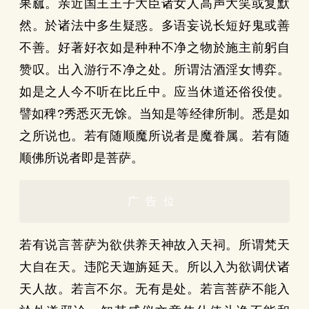
果蓏。亲近国王王子大臣诸女人高声大笑或复默
然。於诸法中多生疑惑。多语妄说长短好鬼或善
不善。好著好衣如是种种不净之物於施主前躬自
赞叹。出入游行不净之处。所谓沽酒淫女博弈。
如是之人今不听在比丘中。应当休道还俗役使。
譬如稗?秀悉灭无馀。当知是等经律所制。悉是如
之所说也。若有随顺魔所说者是魔眷属。若有随
顺佛所说者即是菩萨。
广告位
若有说言菩萨为欲供养天神故入天祠。所谓梵天
大自在天。违陀天迦旃延天。所以入为欲调伏诸
天人故。若言不尔。无有是处。若言菩萨不能入