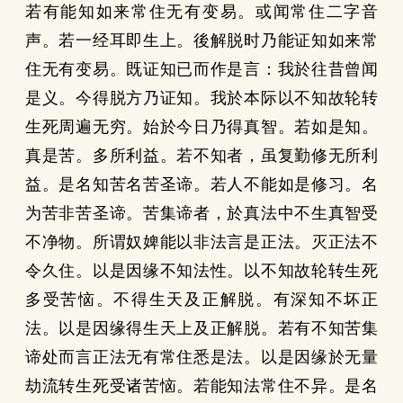
若有能知如来常住无有变易。或闻常住二字音
声。若一经耳即生上。後解脱时乃能证知如来常
住无有变易。既证知已而作是言：我於往昔曾闻
是义。今得脱方乃证知。我於本际以不知故轮转
生死周遍无穷。始於今日乃得真智。若如是知。
真是苦。多所利益。若不知者，虽复勤修无所利
益。是名知苦名苦圣谛。若人不能如是修习。名
为苦非苦圣谛。苦集谛者，於真法中不生真智受
不净物。所谓奴婢能以非法言是正法。灭正法不
令久住。以是因缘不知法性。以不知故轮转生死
多受苦恼。不得生天及正解脱。有深知不坏正
法。以是因缘得生天上及正解脱。若有不知苦集
谛处而言正法无有常住悉是法。以是因缘於无量
劫流转生死受诸苦恼。若能知法常住不异。是名