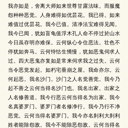
我亦如是，舍离大师如来世尊甘露法味。而服魔
怨种种恶觉。人身难得如优昙花。我已得。如来
难值过优昙花。我今已值。清净法宝难得见闻。
我今已闻，犹如盲龟值浮木孔人命不停过於山水
今日虽存明亦难保。云何纵心令住恶法。壮色不
停犹如奔马。云何恃怙生憍慢，犹如恶鬼伺求人
过。四大恶鬼亦复如是常来伺求我之过失。云何
当令恶觉发起。如朽宅垂崩之屋。我命亦尔。云
何起恶。我名沙门。沙门之人名觉善觉。我今乃
起不善之云何当得名沙门也。我名出家。出家之
人名修善道。我今行恶云何当得名为出家。我今
名真婆罗门。婆罗门者名修净行。我今乃行不净
恶觉。云何当得名婆罗门。我今亦名刹利大刹利
姓者能除怨敌。我今不能除恶怨敌。云何当得名