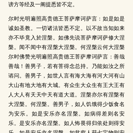
谤方等经及一阐提悉皆不定。
尔时光明遍照高贵德王菩萨摩诃萨言：如是如是
诚如圣教。一切诸法皆悉不定。以不故当知如来
亦不毕竟入於涅槃。如佛先说菩萨摩诃萨修大涅
槃。闻不闻中有涅槃大涅槃。何涅槃云何大涅槃
尔时佛赞光明遍照高贵德王菩萨摩诃萨言：善哉
善哉！善男子，若有菩得念总持。乃能如汝之所
谘问。善男子，如世人言有海大海有河大河有山
大山有地大地有大城。有众生大众生有王大王有
人大人有天天中天有道大道。涅槃亦尔有涅槃有
大涅槃。何涅槃。善男子，如人饥饿得少饭食名
为安乐。如是安乐亦名涅槃。如病得差则名安
乐。是安乐亦名涅槃。如人怖畏得归依处则得安
乐。如是安乐亦名涅槃。如贫穷人获七宝物则安