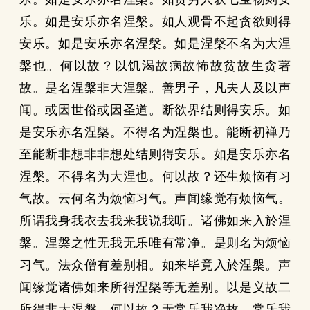
乐。如是安乐亦名涅槃。如人观骨不起贪欲则得
安乐。如是安乐亦名涅槃。如是涅槃不名为大涅
槃也。何以故？以饥渴故病故怖故贫故生贪著
故。是名涅槃非大涅槃。善男子，凡夫人及以声
闻。或因世俗或因圣道。断欲界结则得安乐。如
是安乐亦名涅槃。不得名为涅槃也。能断初禅乃
至能断非想非非想处结则得安乐。如是安乐亦名
涅槃。不得名为大涅也。何以故？还生烦恼有习
气故。云何名为烦恼习气。声闻缘觉有烦恼气。
所谓我身我衣去我来我说我听。诸佛如来入於涅
槃。涅槃之性无我无乐唯有常净。是则名为烦恼
习气。法众僧有差别相。如来毕竟入於涅槃。声
闻缘觉诸佛如来所得涅槃等无差别。以是义故二
所得非大涅槃。何以故？无常乐我净故。常乐我