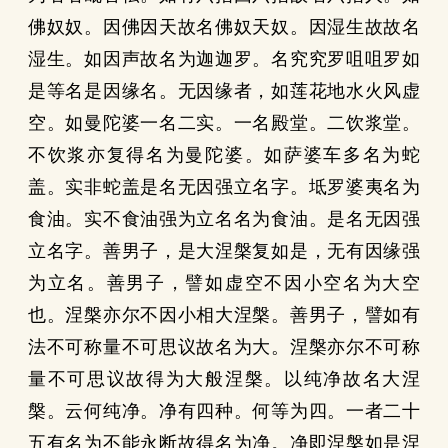
佛奴奴。因佛因天故名佛奴天奴。因湿生故故名
湿生。如因声故名为迦迦罗。名究究罗咀咀罗如
是等名是因缘名。无因缘者，如莲花地水火风虚
空。如曼陀婆一名二实。一名殿堂。二饮浆堂。
不饮浆亦复得名为曼陀婆。如萨婆车多名为蛇
盖。实非蛇盖是名无因强立名字。坻罗婆夷名为
食油。实不食油强为立名名为食油。是名无因强
立名字。善男子，是大涅槃复如是，无有因缘强
为立名。善男子，譬如虚空不因小空名为大空
也。涅槃亦尔不因小相大涅槃。善男子，譬如有
法不可称量不可思议故名为大。涅槃亦尔不可称
量不可思议故得为大般涅槃。以纯净故名大涅
槃。云何纯净。净有四种。何等为四。一者二十
五有名为不能永断故得名为净。净即涅槃如是涅