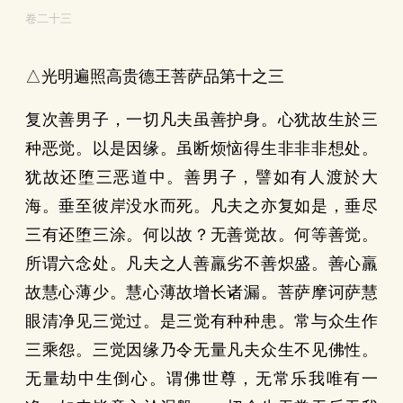
卷二十三
△光明遍照高贵德王菩萨品第十之三
复次善男子，一切凡夫虽善护身。心犹故生於三
种恶觉。以是因缘。虽断烦恼得生非非非想处。
犹故还堕三恶道中。善男子，譬如有人渡於大
海。垂至彼岸没水而死。凡夫之亦复如是，垂尽
三有还堕三涂。何以故？无善觉故。何等善觉。
所谓六念处。凡夫之人善羸劣不善炽盛。善心羸
故慧心薄少。慧心薄故增长诸漏。菩萨摩诃萨慧
眼清净见三觉过。是三觉有种种患。常与众生作
三乘怨。三觉因缘乃令无量凡夫众生不见佛性。
无量劫中生倒心。谓佛世尊，无常乐我唯有一