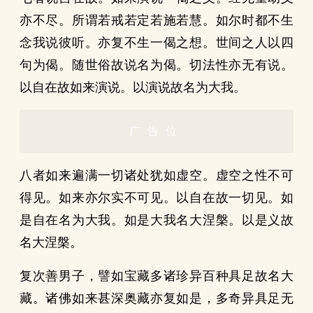
亦不尽。所谓若戒若定若施若慧。如尔时都不生
念我说彼听。亦复不生一偈之想。世间之人以四
句为偈。随世俗故说名为偈。切法性亦无有说。
以自在故如来演说。以演说故名为大我。
广告位
八者如来遍满一切诸处犹如虚空。虚空之性不可
得见。如来亦尔实不可见。以自在故一切见。如
是自在名为大我。如是大我名大涅槃。以是义故
名大涅槃。
复次善男子，譬如宝藏多诸珍异百种具足故名大
藏。诸佛如来甚深奥藏亦复如是，多奇异具足无