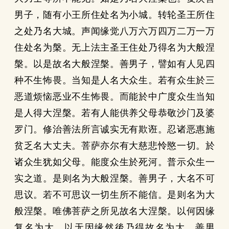
男子，随有小王所住处名为小城。转轮圣王所住
之处乃名大城。声闻缘觉八万六万四万二万一万
住处名为槃。无上法主圣王住处乃得名为大般涅
槃。以是故名大般涅槃。善男子，譬如有人见四
种不生怖畏。当知是人名大众生。若有众生於三
恶道烦恼恶业不生怖畏。而能於中广度众生当知
是人得大涅槃。若有人能供养父母恭敬沙门及婆
罗门。修治善法所言诚实无有欺诳。忍诸恶惠施
贫乏名大丈夫。菩萨亦尔有大慈悲怜愍一切。於
诸众生犹如父母。能度众生於死河。普示众生一
实之道。是则名为大般涅槃。善男子，大名不可
思议。若不可思议一切生所不能信。是则名为大
般涅槃。唯佛菩萨之所见故名大涅槃。以何因缘
复名为大。以无因缘然後乃得故名为大。善男