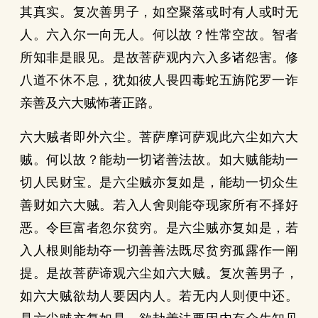
其真实。复次善男子，如空聚落或时有人或时无
人。六入尔一向无人。何以故？性常空故。智者
所知非是眼见。是故菩萨观内六入多诸怨害。修
八道不休不息，犹如彼人畏四毒蛇五旃陀罗一诈
亲善及六大贼怖著正路。
六大贼者即外六尘。菩萨摩诃萨观此六尘如六大
贼。何以故？能劫一切诸善法故。如大贼能劫一
切人民财宝。是六尘贼亦复如是，能劫一切众生
善财如六大贼。若入人舍则能夺现家所有不择好
恶。令巨富者忽尔贫穷。是六尘贼亦复如是，若
入人根则能劫夺一切善善法既尽贫穷孤露作一阐
提。是故菩萨谛观六尘如六大贼。复次善男子，
如六大贼欲劫人要因内人。若无内人则便中还。