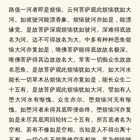
路值一河者即是烦恼。云何菩萨观此烦恼犹如大
河。如彼驶河能漂香象。烦恼驶河亦如是，能漂
缘觉。是故菩萨深观烦恼犹如驶河。深难得底故
名为河。边不可得故名为大。中多有种种恶鱼烦
恼大河亦复如是，唯佛菩萨能得底故故名极深。
唯佛菩萨得其边故故名大。常害一切痴众生故故
名恶鱼。是故菩萨观此烦恼犹如大河。如大河水
能长一切草木丛烦恼大河亦复如是，能长众生二
十五有。是故菩萨观此烦恼犹如大河。譬如有人
堕大河水有惭愧。众生亦尔。堕烦恼河无有惭
愧。如堕河者未得其底即便命终。堕烦恼河亦复
如是未尽其底周回轮转二十五有。所言底者名为
空相。若有不修如是空相。当知是人不得出离十
五有。一切众生不能善修空无相故。常为烦恼驶