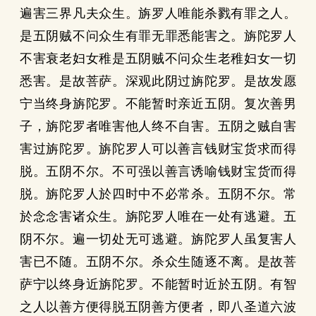
遍害三界凡夫众生。旃罗人唯能杀戮有罪之人。
是五阴贼不问众生有罪无罪悉能害之。旃陀罗人
不害衰老妇女稚是五阴贼不问众生老稚妇女一切
悉害。是故菩萨。深观此阴过旃陀罗。是故发愿
宁当终身旃陀罗。不能暂时亲近五阴。复次善男
子，旃陀罗者唯害他人终不自害。五阴之贼自害
害过旃陀罗。旃陀罗人可以善言钱财宝货求而得
脱。五阴不尔。不可强以善言诱喻钱财宝货而得
脱。旃陀罗人於四时中不必常杀。五阴不尔。常
於念念害诸众生。旃陀罗人唯在一处有逃避。五
阴不尔。遍一切处无可逃避。旃陀罗人虽复害人
害已不随。五阴不尔。杀众生随逐不离。是故菩
萨宁以终身近旃陀罗。不能暂时近於五阴。有智
之人以善方便得脱五阴善方便者，即八圣道六波