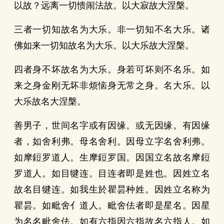
以故？远离一切愦闹法故。以大寂故大涅槃。
三者一切知故名为大乐。非一切知不名大乐。诸
佛如来一切知故名为大乐。以大乐故大涅槃。
四者身不坏故名为大乐。身若可坏则不名乐。如
来之身金刚无坏非烦恼身无常之身。名大乐。以
大乐故名大涅槃。
善男子，世间名字或有因缘。或无因缘。有因缘
者，如舍利弗。母名舍利。因母立字名舍利弗。
如摩鋀罗道人。生摩鋀罗国。因国立名故名摩鋀
罗道人。如目犍连。目连者即是姓也。因姓立名
故名目犍连。如我生於瞿昙种姓。因姓立名称为
瞿昙。如毗舍亻道人。毗舍佉者即是星名。因星
为名名毗舍佉。如有六指因六指故名六指人。如