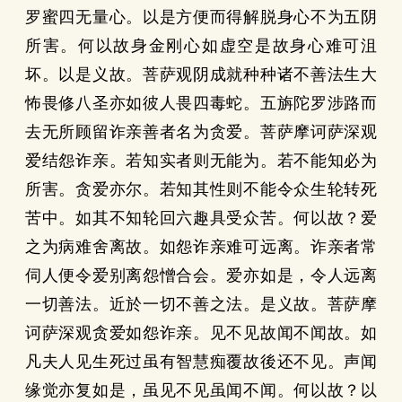
罗蜜四无量心。以是方便而得解脱身心不为五阴
所害。何以故身金刚心如虚空是故身心难可沮
坏。以是义故。菩萨观阴成就种种诸不善法生大
怖畏修八圣亦如彼人畏四毒蛇。五旃陀罗涉路而
去无所顾留诈亲善者名为贪爱。菩萨摩诃萨深观
爱结怨诈亲。若知实者则无能为。若不能知必为
所害。贪爱亦尔。若知其性则不能令众生轮转死
苦中。如其不知轮回六趣具受众苦。何以故？爱
之为病难舍离故。如怨诈亲难可远离。诈亲者常
伺人便令爱别离怨憎合会。爱亦如是，令人远离
一切善法。近於一切不善之法。是义故。菩萨摩
诃萨深观贪爱如怨诈亲。见不见故闻不闻故。如
凡夫人见生死过虽有智慧痴覆故後还不见。声闻
缘觉亦复如是，虽见不见虽闻不闻。何以故？以