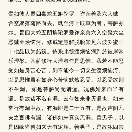
譬如彼人畏四毒蛇五旃陀罗。诈亲善及六大贼。
舍空聚落随路而去。既至河上取草为者，菩萨亦
尔。畏四大蛇五阴旃陀罗爱诈亲善六入空聚六尘
恶贼至烦恼河。修戒定慧解脱脱知见六波罗蜜三
十七品以为船筏。依乘此筏渡烦恼河到於彼岸常
乐涅槃。菩萨修行大涅者作是思惟。我若不能忍
受如是身苦心苦，则不能令一切众生渡烦恼河。
以是思惟虽有如身心苦恼默然忍受。以忍受故则
不生漏。如是菩萨尚无诸漏。况佛如来而当有
漏。是故诸不名有漏。云何如来非无漏也。如来
常行有漏中故。有漏即是二十五有。是故声闻凡
夫之言佛有漏。诸佛如来真实无漏。善男子，以
是因缘诸佛如来无有定相。善男子，是故犯四禁