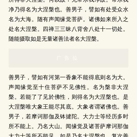
净乃得名为大涅槃也。善男子，譬如有处受众水
名为大海。随有声闻缘觉菩萨。诸佛如来所入之
处名大涅槃。四禅三三昧八背舍八处十一切处。
随能摄取如是无量诸善法者名大涅槃。
广告位
善男子，譬如有河第一香象不能得底则名为大。
声闻缘觉至十住菩萨不见佛性。名为槃非大涅
槃。若能了了见於佛性，则得名为大涅槃也。是
大涅槃唯大象王能尽其底。大象者谓诸佛也。善
男子，若摩诃那伽及钵揵陀。大力士等经历多时
所不能上。乃名大山。闻缘觉及诸菩萨摩诃那伽
大力士等所不能见。如是乃名大涅槃也。复次善