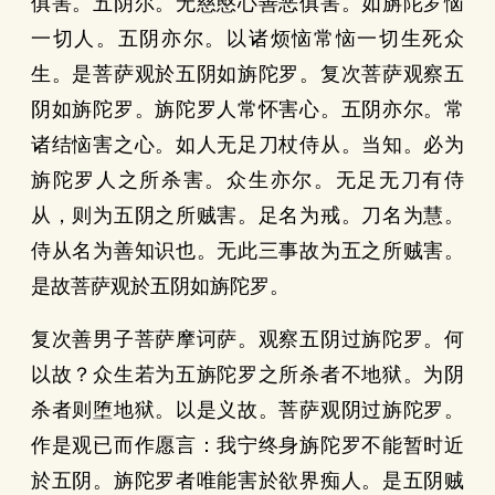
俱害。五阴尔。无慈愍心善恶俱害。如旃陀罗恼
一切人。五阴亦尔。以诸烦恼常恼一切生死众
生。是菩萨观於五阴如旃陀罗。复次菩萨观察五
阴如旃陀罗。旃陀罗人常怀害心。五阴亦尔。常
诸结恼害之心。如人无足刀杖侍从。当知。必为
旃陀罗人之所杀害。众生亦尔。无足无刀有侍
从，则为五阴之所贼害。足名为戒。刀名为慧。
侍从名为善知识也。无此三事故为五之所贼害。
是故菩萨观於五阴如旃陀罗。
复次善男子菩萨摩诃萨。观察五阴过旃陀罗。何
以故？众生若为五旃陀罗之所杀者不地狱。为阴
杀者则堕地狱。以是义故。菩萨观阴过旃陀罗。
作是观已而作愿言：我宁终身旃陀罗不能暂时近
於五阴。旃陀罗者唯能害於欲界痴人。是五阴贼