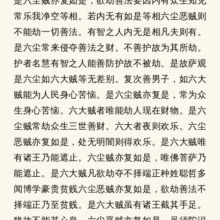
是六尘贼亦复如是，欲劫善法要因内有众生知见
常乐我净空等相。若内无有如是等相六尘恶贼则
不能劫一切善法。有智之人内无是相凡夫则有。
是六尘常来侵夺善法之财。不善护故为其所劫。
护者名慧有智之人能善防护故不被劫。是故萨观
是六尘如六大贼等无差别。复次善男子，如六大
贼能为人民身心苦恼。是六尘贼亦复是，常为众
生身心苦恼。六大贼者唯能劫人现在财物。是六
尘贼常劫众生三世善财。六大者夜则欢乐。六尘
恶贼亦复如是，处无明闇则得欢乐。是六大贼唯
有诸王乃能遮止。六尘贼亦复如是，唯佛菩萨乃
能遮止。是六大贼凡欲劫夺不择端正种姓聪哲多
闻博学豪贵贫贱六尘恶贼亦复如是，欲劫善法不
择端正乃至贫贱。是六大贼虽有诸王截其手足。