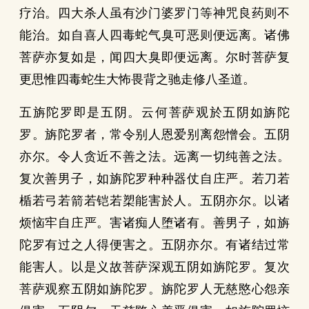
疗治。四大杀人虽有沙门婆罗门等神咒良药则不
能治。如自喜人四毒蛇气臭可恶则便远离。诸佛
菩萨亦复如是，闻四大臭即便远离。尔时菩萨复
更思惟四毒蛇生大怖畏背之驰走修八圣道。
五旃陀罗即是五阴。云何菩萨观於五阴如旃陀
罗。旃陀罗者，常令别人恩爱别离怨憎会。五阴
亦尔。令人贪近不善之法。远离一切纯善之法。
复次善男子，如旃陀罗种种器仗自庄严。若刀若
楯若弓若箭若铠若槊能害於人。五阴亦尔。以诸
烦恼牢自庄严。害诸痴人堕诸有。善男子，如旃
陀罗有过之人得便害之。五阴亦尔。有诸结过常
能害人。以是义故菩萨深观五阴如旃陀罗。复次
菩萨观察五阴如旃陀罗。旃陀罗人无慈愍心怨亲