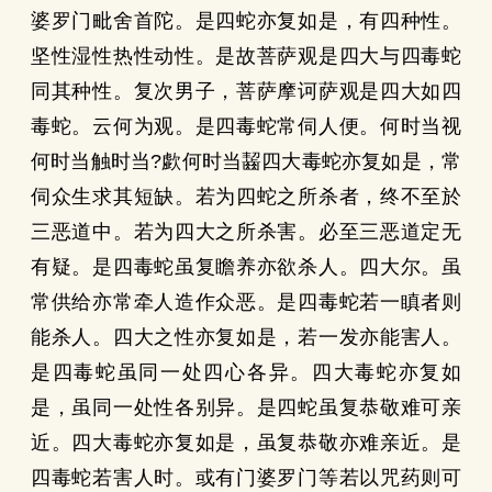
婆罗门毗舍首陀。是四蛇亦复如是，有四种性。
坚性湿性热性动性。是故菩萨观是四大与四毒蛇
同其种性。复次男子，菩萨摩诃萨观是四大如四
毒蛇。云何为观。是四毒蛇常伺人便。何时当视
何时当触时当?歔何时当齧四大毒蛇亦复如是，常
伺众生求其短缺。若为四蛇之所杀者，终不至於
三恶道中。若为四大之所杀害。必至三恶道定无
有疑。是四毒蛇虽复瞻养亦欲杀人。四大尔。虽
常供给亦常牵人造作众恶。是四毒蛇若一瞋者则
能杀人。四大之性亦复如是，若一发亦能害人。
是四毒蛇虽同一处四心各异。四大毒蛇亦复如
是，虽同一处性各别异。是四蛇虽复恭敬难可亲
近。四大毒蛇亦复如是，虽复恭敬亦难亲近。是
四毒蛇若害人时。或有门婆罗门等若以咒药则可