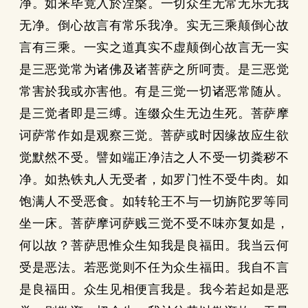
净。如来毕竟入於涅槃。一切众生无常无乐无我
无净。倒心故言有常乐我净。实无三乘颠倒心故
言有三乘。一实之道真实不虚颠倒心故言无一实
是三恶觉常为诸佛及诸菩萨之所呵责。是三恶觉
常害於我或亦害他。有是三觉一切诸恶常随从。
是三觉者即是三缚。连缀众生无边生死。菩萨摩
诃萨常作如是观察三觉。菩萨或时因缘故应生欲
觉默然不受。譬如端正净洁之人不受一切粪秽不
净。如热铁丸人无受者，如罗门性不受牛肉。如
饱满人不受恶食。如转轮王不与一切旃陀罗等同
坐一床。菩萨摩诃萨贱三觉不受不味亦复如是，
何以故？菩萨思惟众生知我是良福田。我当云何
受是恶法。若恶觉则不任为众生福田。我自不言
是良福田。众生见相便言我是。我今若起如是恶