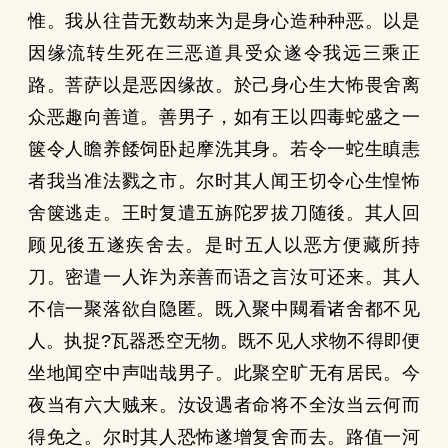
惟。我从往昔无数劫来为是身心造种种恶。以是
因缘流转生死在三恶道具受众遂令我远三乘正
路。菩萨以是恶因缘故。於己身心生大怖畏舍离
众恶趣向善道。善男子，如有王以四毒蛇盛之一
箧令人瞻养餧饲卧起摩洗其身。若令一蛇生瞋恚
者我当准法戮之市。尔时其人闻王切令心生惶怖
舍箧逃走。王时复遣五旃陀罗拔刀随後。其人回
顾见後五遂疾舍去。是时五人以恶方便藏所持
刀。密遣一人诈为亲善而语之言汝可还来。其人
不信一聚落欲自隐匿。既入聚中闚看诸舍都不见
人。执捉?瓦器悉空无物。既不见人求物不得即便
坐地闻空中声咄哉男子。此聚空旷无有居民。今
夜当有六大贼来。汝设遇者命将不全汝当云何而
得免之。尔时其人恐怖遂增复舍而去。路值一河