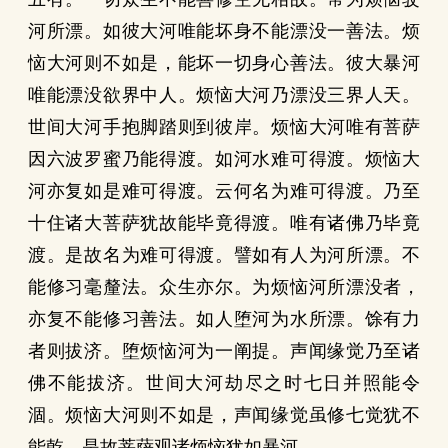
河所漂。如彼大河唯能坏身不能漂没一善法。烦
恼大河则不如是，能坏一切身心善法。彼大暴河
唯能漂没欲界中人。烦恼大河乃漂没三界人天。
世间大河手抱脚踏则到彼岸。烦恼大河唯有菩萨
因六波罗蜜乃能得渡。如河水难可得渡。烦恼大
河亦复如是难可得渡。云何名为难可得渡。乃至
十住诸大菩萨犹故能毕竟得渡。唯有诸佛乃毕竟
渡。是故名为难可得渡。譬如有人为河所漂。不
能修习毫釐法。众生亦尔。为烦恼河所漂没者，
亦复不能修习善法。如人堕河为水所漂。馀有力
者则拔济。堕烦恼河为一阐提。声闻缘觉乃至诸
佛不能拔济。世间大河劫尽之时七日并照能令
涸。烦恼大河则不如是，声闻缘觉虽修七觉犹不
能乾。是故菩萨观诸烦恼犹如暴河。