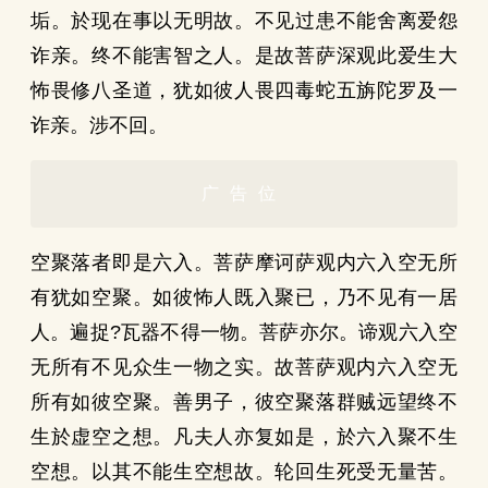
垢。於现在事以无明故。不见过患不能舍离爱怨
诈亲。终不能害智之人。是故菩萨深观此爱生大
怖畏修八圣道，犹如彼人畏四毒蛇五旃陀罗及一
诈亲。涉不回。
广告位
空聚落者即是六入。菩萨摩诃萨观内六入空无所
有犹如空聚。如彼怖人既入聚已，乃不见有一居
人。遍捉?瓦器不得一物。菩萨亦尔。谛观六入空
无所有不见众生一物之实。故菩萨观内六入空无
所有如彼空聚。善男子，彼空聚落群贼远望终不
生於虚空之想。凡夫人亦复如是，於六入聚不生
空想。以其不能生空想故。轮回生死受无量苦。