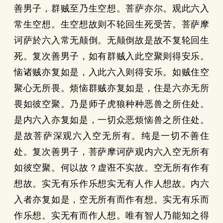
善男子，群贼至乃生空想。菩萨亦尔。观此六入
常生空想。生空想故则不轮回生死受苦。菩萨摩
诃萨於六入常无颠倒。无颠倒故是故不复轮回生
死。复次善男子，如有群贼入此空聚则得安乐。
恼诸贼亦复如是，入此六入则得安乐。如贼住空
聚心无所畏。烦恼群贼亦复如是，住是六亦无所
畏如彼空聚。乃是师子虎狼种种恶兽之所住处。
是内六入亦复如是，一切众恶烦恼兽之所住处。
是故菩萨深观六入空无所有。纯是一切不善住
处。复次善男子，菩萨摩诃萨观内六入空无所有
如彼空聚。何以故？虚诳不实故。空无所有作有
想故。实无有乐作乐想实无有人作人想故。内六
入者亦复如是，空无所有而作有想。实无有乐而
作乐想。实无有而作人想。唯有智人乃能知之得