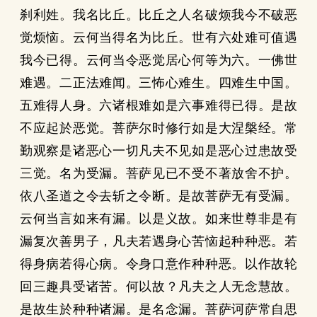
刹利姓。我名比丘。比丘之人名破烦我今不破恶
觉烦恼。云何当得名为比丘。世有六处难可值遇
我今已得。云何当令恶觉居心何等为六。一佛世
难遇。二正法难闻。三怖心难生。四难生中国。
五难得人身。六诸根难如是六事难得已得。是故
不应起於恶觉。菩萨尔时修行如是大涅槃经。常
勤观察是诸恶心一切凡夫不见如是恶心过患故受
三觉。名为受漏。菩萨见已不受不著放舍不护。
依八圣道之令去斩之令断。是故菩萨无有受漏。
云何当言如来有漏。以是义故。如来世尊非是有
漏复次善男子，凡夫若遇身心苦恼起种种恶。若
得身病若得心病。令身口意作种种恶。以作故轮
回三趣具受诸苦。何以故？凡夫之人无念慧故。
是故生於种种诸漏。是名念漏。菩萨诃萨常自思