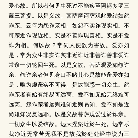
爱心故。所以者何见生死过不能疾至阿耨多罗三
藐三菩提。以是义故。菩萨摩诃萨观此爱结如怨
诈亲。云何为怨诈亲相。如怨不实诈现实相。不
可亲近诈现近相。实是不善诈现善相。实是不爱
诈为相。何以故？常伺人便欲为害故。爱亦如
是，常为众生非实诈实非近诈近非善诈善非爱诈
常诳一切轮回生死。以是义故。菩萨观爱如怨诈
亲。怨诈亲者但见身口不睹其心是故能诳爱亦如
是，唯为虚诳实不可得。是故能惑一切众生。怨
诈亲者有始有终易可远离。爱不如无始无终难可
远离。怨诈亲者远则难知近则易知。爱不如是近
尚难知况复远耶。以是义故菩萨观爱过於诈亲。
一切众生以爱结故。远大涅槃近於生死。远常乐
我净近无常苦无我不是故我於处处经中说为三