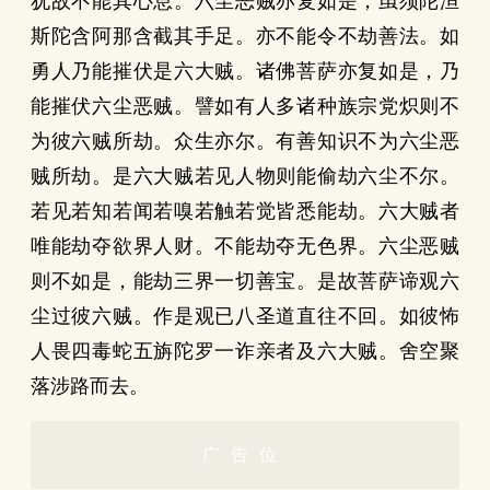
犹故不能其心息。六尘恶贼亦复如是，虽须陀洹
斯陀含阿那含截其手足。亦不能令不劫善法。如
勇人乃能摧伏是六大贼。诸佛菩萨亦复如是，乃
能摧伏六尘恶贼。譬如有人多诸种族宗党炽则不
为彼六贼所劫。众生亦尔。有善知识不为六尘恶
贼所劫。是六大贼若见人物则能偷劫六尘不尔。
若见若知若闻若嗅若触若觉皆悉能劫。六大贼者
唯能劫夺欲界人财。不能劫夺无色界。六尘恶贼
则不如是，能劫三界一切善宝。是故菩萨谛观六
尘过彼六贼。作是观已八圣道直往不回。如彼怖
人畏四毒蛇五旃陀罗一诈亲者及六大贼。舍空聚
落涉路而去。
广告位