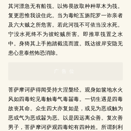
其河漂急无有船筏。以怖畏故取种种草木为筏。
复更思惟我设住此。当为毒蛇五旃陀罗一诈亲者
及六大贼之所危害。若此河筏不可依当没水死。
宁没水死终不为彼蛇贼所害。即推草筏置之水
中。身猗其上手抱踏截流而渡。既达彼岸安隐无
患心意泰然怖恐消除。
广告位
菩萨摩诃萨得闻受持大涅槃经。观身如箧地水火
风如四毒蛇见毒触毒气毒齧毒。一切生遇是四毒
故丧其命。众生四大亦复如是，或见为恶或触为
恶或气为恶或齧为恶。以是因远离众善。复次善
男子，菩萨摩诃萨观四毒蛇有四种姓。所谓刹利