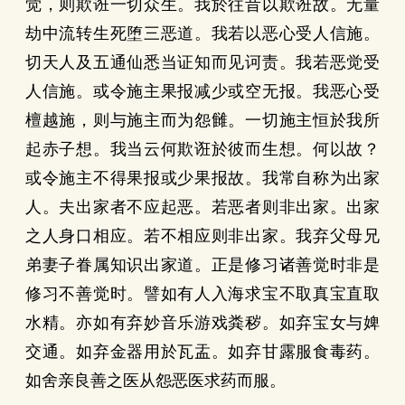
觉，则欺诳一切众生。我於往昔以欺诳故。无量
劫中流转生死堕三恶道。我若以恶心受人信施。
切天人及五通仙悉当证知而见诃责。我若恶觉受
人信施。或令施主果报减少或空无报。我恶心受
檀越施，则与施主而为怨雠。一切施主恒於我所
起赤子想。我当云何欺诳於彼而生想。何以故？
或令施主不得果报或少果报故。我常自称为出家
人。夫出家者不应起恶。若恶者则非出家。出家
之人身口相应。若不相应则非出家。我弃父母兄
弟妻子眷属知识出家道。正是修习诸善觉时非是
修习不善觉时。譬如有人入海求宝不取真宝直取
水精。亦如有弃妙音乐游戏粪秽。如弃宝女与婢
交通。如弃金器用於瓦盂。如弃甘露服食毒药。
如舍亲良善之医从怨恶医求药而服。