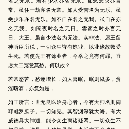
名之无水。若有少水亦名无水。如念念灭亦言
常。虽住一劫亦名无常。如人受苦名为无乐。虽
受少乐亦名无乐。如不自在名之无我。虽自在亦
名无我。如闇夜时名之无日。雲雾之时亦言无
日。大王。虽言少法名为无法。实非法。愿王留
神听臣所说，一切众生皆有馀业。以业缘故数受
生死。若使先王有馀业者，今杀之竟有何罪。唯
愿大王宽意莫愁。何以故？
若常愁苦，愁遂增长，如人喜眠。眠则滋多，贪
淫嗜酒，亦复如是，
如王所言：世无良医治身心者，今有大师名删阇
耶毗罗胝子。一切知见。其智渊深犹大海。有大
威德具大神通。能令众生离诸疑网。一切众生不