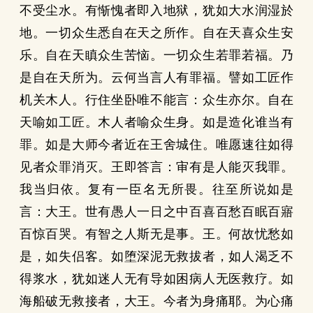
不受尘水。有惭愧者即入地狱，犹如大水润湿於
地。一切众生悉自在天之所作。自在天喜众生安
乐。自在天瞋众生苦恼。一切众生若罪若福。乃
是自在天所为。云何当言人有罪福。譬如工匠作
机关木人。行住坐卧唯不能言：众生亦尔。自在
天喻如工匠。木人者喻众生身。如是造化谁当有
罪。如是大师今者近在王舍城住。唯愿速往如得
见者众罪消灭。王即答言：审有是人能灭我罪。
我当归依。复有一臣名无所畏。往至所说如是
言：大王。世有愚人一日之中百喜百愁百眠百寤
百惊百哭。有智之人斯无是事。王。何故忧愁如
是，如失侣客。如堕深泥无救拔者，如人渴乏不
得浆水，犹如迷人无有导如困病人无医救疗。如
海船破无救接者，大王。今者为身痛耶。为心痛