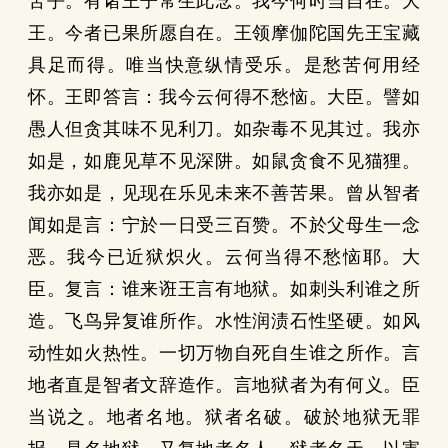
苦乎。有诸王子常生此念。我今何时当自在。大
王。今者已果所愿自在。王领摩伽陀国先王宝藏
具足而得。唯当快意纵情受乐。是愁苦何用经
怀。王即答言：我今云何得不愁恼。大臣。譬如
愚人但贪其味不见利刀。如杂毒不见其过。我亦
如是，如鹿见草不见深阱。如鼠贪食不见猫狸。
我亦如是，见现在乐见未来不善苦果。曾从智者
闻如是言：宁於一日受三百赞。不於父母生一念
恶。我今已近狱炽火。云何当得不愁恼耶。大
臣。复言：谁来诳王言有地狱。如刺头利谁之所
造。飞鸟异复谁所作。水性润渍石性坚硬。如风
动性如火热性。一切万物自死自生谁之所作。言
地者直是智者文辞造作。言地狱者为有何义。臣
当说之。地者名地。狱者名破。破於地狱无罪