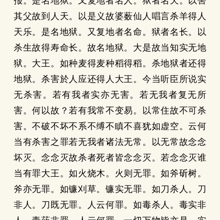
报。是名地狱。又复地者名人。狱者名天。以害
其父故到人天。以是义故婆薮仙人唱言杀羊得人
天乐。是名地狱。又复地者名命。狱者名长。以
杀生故得寿命长。故名地狱。大是故当知实无地
狱。大王。如种麦得麦种稻得稻。杀地狱者还得
地狱。杀害於人应还得人大王。今当听臣所说实
无杀害。若有我者实亦无害。若无我者复无所
害。何以故？若有我常不变易。以常住故不可杀
害。不破不坏不系不缚不瞋不喜犹如虚空。云何
当有杀害之罪若无我者诸法无常。以无常故念念
坏灭。念念灭故杀者死者皆念念灭。若念念灭谁
当有罪大王。如火烧木。火则无罪。如斧斫树。
斧亦无罪。如镰刈草。镰实无罪。如刀杀人。刀
非人。刀既无罪。人云何罪。如毒杀人。毒实非