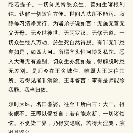
陀若提子。一切知见怜愍众生。善知生诸根利
钝。达解一切随宜方便。世间八法所不能污。寂
静修习清净梵行。为诸弟子说如言：无施无善无
父无母。无今世後世。无阿罗汉。无修无道。一
切众生经八万劫。於生死自然得脱。有罪无罪悉
亦如是，如四大河。所谓辛头恒河博叉私陀。悉
入大海无有差别。切众生亦复如是，得解脱时悉
无差别。是师今在王舍城住。唯愿大王速往其
所。若得见者罪消除。王即答言：审有是师能除
我罪。我当归依。
尔时大医。名曰耆婆。往至王所白言：大王。得
安眠不。王即以偈答言：若有能永断，一切诸烦
恼。不贪染三界，乃得安隐眠。若得大涅槃，演
说甚深义。