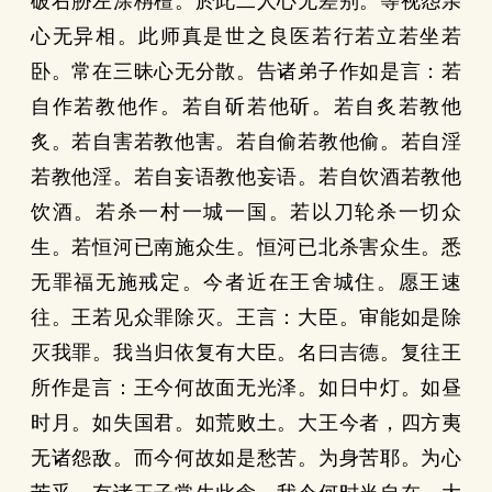
破右胁左涂栴檀。於此二人心无差别。等视怨亲
心无异相。此师真是世之良医若行若立若坐若
卧。常在三昧心无分散。告诸弟子作如是言：若
自作若教他作。若自斫若他斫。若自炙若教他
炙。若自害若教他害。若自偷若教他偷。若自淫
若教他淫。若自妄语教他妄语。若自饮酒若教他
饮酒。若杀一村一城一国。若以刀轮杀一切众
生。若恒河已南施众生。恒河已北杀害众生。悉
无罪福无施戒定。今者近在王舍城住。愿王速
往。王若见众罪除灭。王言：大臣。审能如是除
灭我罪。我当归依复有大臣。名曰吉德。复往王
所作是言：王今何故面无光泽。如日中灯。如昼
时月。如失国君。如荒败土。大王今者，四方夷
无诸怨敌。而今何故如是愁苦。为身苦耶。为心