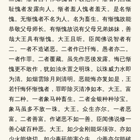
耻愧者发露向人。惭者羞人愧者羞天。是名惭
愧。无惭愧者不名为人。名为畜生。有惭愧故能
恭敬父母师长。有惭愧故说有父母兄弟姊妹，善
哉大王具有惭愧。大王且听。臣闻佛说智者有
二。一者不造诸恶。二者作已忏悔。愚者亦二。
一者作罪。二者覆藏。虽先作恶後发露。悔已惭
愧更不敢作，犹如浊水置之明珠。以珠威力水即
为清。如烟雲除月则清明。恶能悔亦复如是，王
若忏悔怀惭愧者，罪即除灭清净如本。大王。富
有二种。一者象马种畜生。二者金银种种珍宝。
象马虽多不敌一珠。大王。众生亦尔。一者恶
富。二者善富。作诸恶不如一善。臣闻佛说修一
善心破百种恶。大王。如少金刚能坏须弥。亦如
少火能烧切。如少毒药能害众生。少善亦尔能破