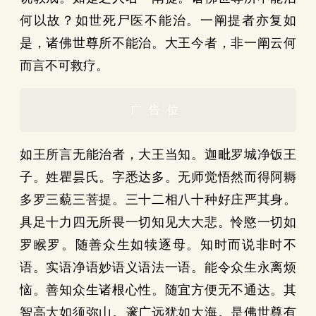
何以故？如世死尸医不能治。一阐提者亦复如
是，诸佛世尊所不能治。大王今者，非一阐云何
而言不可救疗。
广告位
如王所言无能治者，大王当知。迦毗罗城净饭王
子。姓瞿昙氏。字悉达多。无师觉悟然而得阿耨
多罗三藐三菩提。三十二相八十种好庄严其身。
具足十力四无所畏一切知见大大悲。怜愍一切如
罗睺罗。随善众生如犊逐母。知时而说非时不
语。实语净语妙语义语法一语。能令众生永离烦
恼。善知众生诸根心性。随宜方便无不通达。其
智高大如须弥山。邃广远犹如大海。是佛世尊有