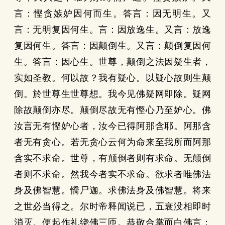
言：慳贪嫉妒因何而生。答言：因无明生。又
言：无明复因何生。言：因放逸生。又言：放逸
复因何生。答言：因颠倒生。又言：颠倒复因何
生。答言：因心生。世尊，颠倒之法因疑生者，
实如圣教。何以故？我有疑心。以疑心故则生颠
倒。於世尊生世尊想。我今见佛疑网即除。疑网
除故颠倒亦尽。颠倒尽故无有慳心乃至妒心。佛
汝言无有慳妒心者，汝今已得阿那含耶。阿那含
者无有贪心。若无贪心云何为命来至我所而阿那
含实不求命。世尊，有颠倒者则有求命。无颠倒
者则不求命。然我今者实不求命。欲求者唯佛法
身及佛智慧。憍尸迦。求佛法身及佛智慧。将来
之世必当得之。尔时帝释闻说已，五衰没相即时
消灭。便起作礼绕佛三匝。恭敬合掌而白佛言：