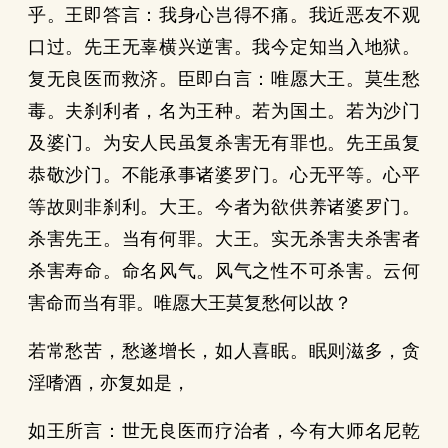
乎。王即答言：我身心岂得不痛。我近恶友不观
口过。先王无辜横兴逆害。我今定知当入地狱。
复无良医而救济。臣即白言：唯愿大王。莫生愁
毒。夫刹利者，名为王种。若为国土。若为沙门
及婆门。为安人民虽复杀害无有罪也。先王虽复
恭敬沙门。不能承事诸婆罗门。心无平等。心平
等故则非刹利。大王。今者为欲供养诸婆罗门。
杀害先王。当有何罪。大王。实无杀害夫杀害者
杀害寿命。命名风气。风气之性不可杀害。云何
害命而当有罪。唯愿大王莫复愁何以故？
若常愁苦，愁遂增长，如人喜眠。眠则滋多，贪
淫嗜酒，亦复如是，
如王所言：世无良医而疗治者，今有大师名尼乾