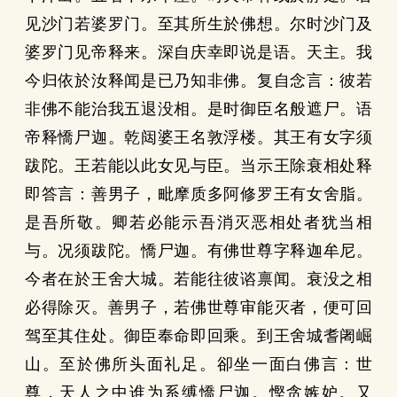
见沙门若婆罗门。至其所生於佛想。尔时沙门及
婆罗门见帝释来。深自庆幸即说是语。天主。我
今归依於汝释闻是已乃知非佛。复自念言：彼若
非佛不能治我五退没相。是时御臣名般遮尸。语
帝释憍尸迦。乾闼婆王名敦浮楼。其王有女字须
跋陀。王若能以此女见与臣。当示王除衰相处释
即答言：善男子，毗摩质多阿修罗王有女舍脂。
是吾所敬。卿若必能示吾消灭恶相处者犹当相
与。况须跋陀。憍尸迦。有佛世尊字释迦牟尼。
今者在於王舍大城。若能往彼谘禀闻。衰没之相
必得除灭。善男子，若佛世尊审能灭者，便可回
驾至其住处。御臣奉命即回乘。到王舍城耆阇崛
山。至於佛所头面礼足。卻坐一面白佛言：世
尊，天人之中谁为系缚憍尸迦。慳贪嫉妒。又