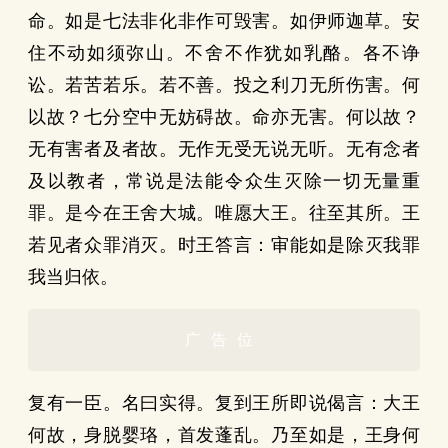
命。如是七法非化非作可毁害。如伊师迦草。安
住不动如须弥山。不舍不作犹如乳酪。各不诤
讼。若苦若乐。若不善。投之利刀无所伤害。何
以故？七分空中无妨碍故。命亦无害。何以故？
无有害者及者故。无作无受无说无听。无有念者
及以教者，常说是法能令众生灭除一切无量重
罪。是今在王舍大城。唯愿大王。往至其所。王
若见者众罪消灭。时王答言：审能如是除灭我罪
我当归依。
广告位
复有一臣。名曰实得。复到王所即说偈言：大王
何故，身脱婴珞，首发蓬乱。乃至如是，王身何