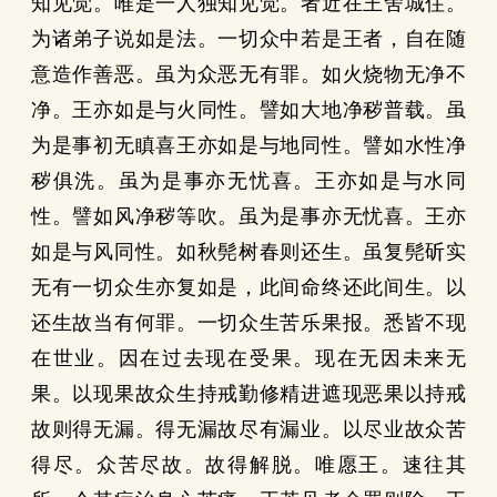
知见觉。唯是一人独知见觉。者近在王舍城住。
为诸弟子说如是法。一切众中若是王者，自在随
意造作善恶。虽为众恶无有罪。如火烧物无净不
净。王亦如是与火同性。譬如大地净秽普载。虽
为是事初无瞋喜王亦如是与地同性。譬如水性净
秽俱洗。虽为是事亦无忧喜。王亦如是与水同
性。譬如风净秽等吹。虽为是事亦无忧喜。王亦
如是与风同性。如秋髡树春则还生。虽复髡斫实
无有一切众生亦复如是，此间命终还此间生。以
还生故当有何罪。一切众生苦乐果报。悉皆不现
在世业。因在过去现在受果。现在无因未来无
果。以现果故众生持戒勤修精进遮现恶果以持戒
故则得无漏。得无漏故尽有漏业。以尽业故众苦
得尽。众苦尽故。故得解脱。唯愿王。速往其