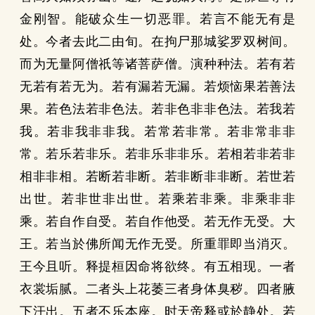
金刚智。能破众生一切恶罪。若言不能无有是
处。今者去此二由旬。在拘尸那城娑罗双树间。
而为无量阿僧祇等诸菩萨僧。演种种法。若有若
无若有若无为。若有漏若无漏。若烦恼果若善法
果。若色法若非色法。若非色非非色法。若我若
我。若非我非非我。若常若非常。若非常非非
常。若乐若非乐。若非乐非非乐。若相若非若非
相非非相。若断若非断。若非断非非断。若世若
出世。若非世非出世。若乘若非乘。非乘非非
乘。若自作自受。若自作他受。若无作无受。大
王。若当於佛所闻无作无受。所重罪即当消灭。
王今且听。释提桓因命将欲终。有五相现。一者
衣裳垢腻。二者头上花萎三者身体臭秽。四者腋
下汗出。五者不乐本座。时天帝释或於静处。若