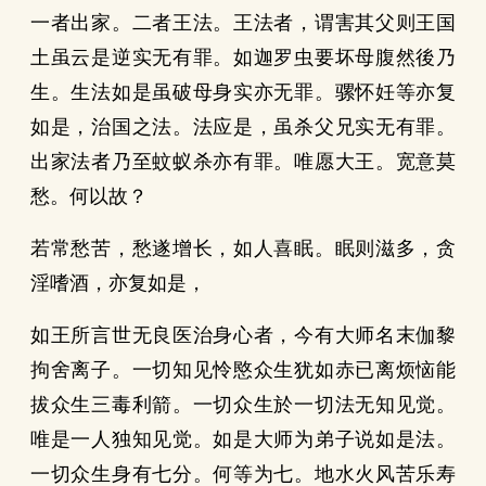
一者出家。二者王法。王法者，谓害其父则王国
土虽云是逆实无有罪。如迦罗虫要坏母腹然後乃
生。生法如是虽破母身实亦无罪。骡怀妊等亦复
如是，治国之法。法应是，虽杀父兄实无有罪。
出家法者乃至蚊蚁杀亦有罪。唯愿大王。宽意莫
愁。何以故？
若常愁苦，愁遂增长，如人喜眠。眠则滋多，贪
淫嗜酒，亦复如是，
如王所言世无良医治身心者，今有大师名末伽黎
拘舍离子。一切知见怜愍众生犹如赤已离烦恼能
拔众生三毒利箭。一切众生於一切法无知见觉。
唯是一人独知见觉。如是大师为弟子说如是法。
一切众生身有七分。何等为七。地水火风苦乐寿