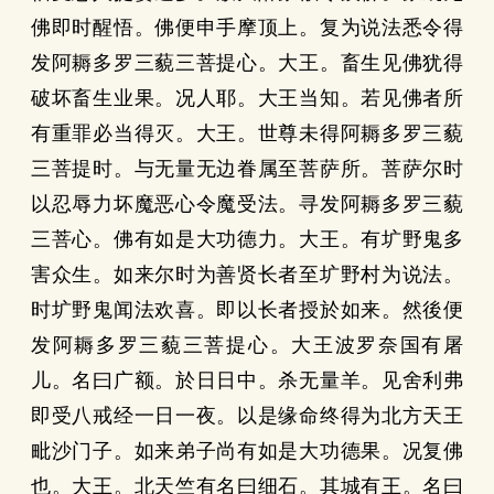
佛即时醒悟。佛便申手摩顶上。复为说法悉令得
发阿耨多罗三藐三菩提心。大王。畜生见佛犹得
破坏畜生业果。况人耶。大王当知。若见佛者所
有重罪必当得灭。大王。世尊未得阿耨多罗三藐
三菩提时。与无量无边眷属至菩萨所。菩萨尔时
以忍辱力坏魔恶心令魔受法。寻发阿耨多罗三藐
三菩心。佛有如是大功德力。大王。有圹野鬼多
害众生。如来尔时为善贤长者至圹野村为说法。
时圹野鬼闻法欢喜。即以长者授於如来。然後便
发阿耨多罗三藐三菩提心。大王波罗奈国有屠
儿。名曰广额。於日日中。杀无量羊。见舍利弗
即受八戒经一日一夜。以是缘命终得为北方天王
毗沙门子。如来弟子尚有如是大功德果。况复佛
也。大王。北天竺有名曰细石。其城有王。名曰