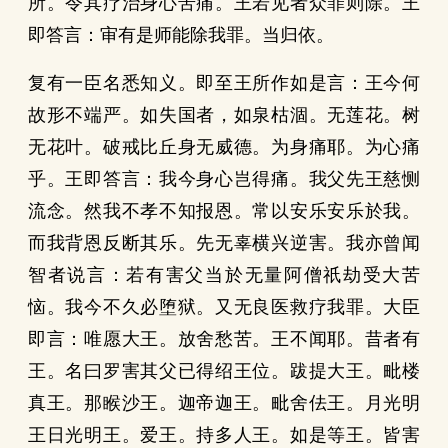
所。令其疗治身心苦痛。王若见者众罪则除。王
即答言：审有是师能除我罪。当归依。
复有一臣名悉知义。即至王所作如是言：王今何
故形不端严。如失国者，如泉枯涸。无莲花。树
无花叶。破戒比丘身无威德。为身痛耶。为心痛
乎。王即答言：我今身心岂得痛。我父先王慈恻
流念。然我不孝不知报恩。常以安乐安乐於我。
而我背恩反断其乐。先无辜横兴逆害。我亦曾闻
智者说言：若有害父当於无量阿僧祇劫受大苦
恼。我今不久必堕狱。又无良医救疗我罪。大臣
即言：唯愿大王。放舍愁苦。王不闻耶。昔者有
王。名曰罗害其父已得绍王位。跋提大王。毗楼
真王。那睺沙王。迦帝迦王。毗舍佉王。月光明
王日光明王。爱王。持多人王。如是等王。皆害