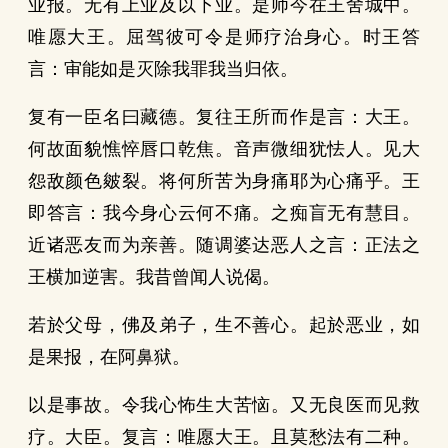
业报。无有上业及以下业。是师今在王舍城中。
唯愿大王。屈驾彼可令是师疗治身心。时王答
言：审能如是灭除我罪我当归依。
复有一臣名曰藏德。复往王所而作是言：大王。
何故面貌憔悴唇口乾焦。音声微细犹怯人。见大
怨敌颜色皴裂。将何所苦为身痛耶为心痛乎。王
即答言：我今身心云何不痛。之痴盲无有慧目。
近诸恶友而为亲善。随调婆达恶人之言：正法之
王横加逆害。我昔曾闻人说偈。
若於父母，佛及弟子，生不善心。起於恶业，如
是果报，在阿鼻狱。
以是事故。令我心怖生大苦恼。又无良医而见救
疗。大臣。复言：唯愿大王。且莫愁法有二种。