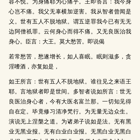
容不悦。为身痛耶为心痛乎。王即答言：我今身
心岂不痛。我父无辜横加逆害。我从智者曾闻是
义。世有五人不脱地狱。谓五逆罪我今已有无无
边阿僧祇罪。云何身心而得不痛。又无良医治我
身心。臣言：大王。莫大愁苦。即说偈
若常愁苦，愁遂增长，如人喜眠。眠则滋多，贪
淫嗜酒，亦复如是，
如王所言：世有五人不脱地狱。谁往见之来语王
耶。言地狱者即是世间。多智者说如所言：世无
良医治身心者，今有大医名富兰那。一切知见得
自在定。毕竟修习清净梵行。为无量无边众生。
演说无上涅槃之道。为诸弟子说如是法。无有黑
业无黑业报。无有白业白业报。无黑白业无黑白