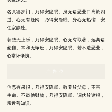
名真婆罗门，乃得安隐眠。身无诸恶业口离於四
过。心无有疑网，乃得安隐眠。身心无热恼，安
住寂静处。
获致无上乐，乃得安隐眠。心无有取著，远离诸
怨雠。常和无诤讼，乃得安隐眠。若不造恶业，
心常怀惭愧。
广告位
信恶有果报，乃得安隐眠。敬养於父母，不害一
生命。不盗他财物，乃得安隐眠。调伏於诸根，
亲近善知识。