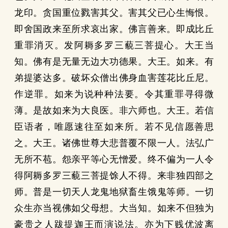
龙印。贪国重位戮害其父。害其父已心生悔恨。
即舍国政来至所求哀出家。佛言善来。即成比丘
重罪消灭。发阿耨多罗三藐三菩提心。大王当
知。佛有是无量无边大功德果。大王。如来。有
弟提婆达多。破坏众僧出佛身血害莲花比丘尼。
作逆罪。如来为说种种法要。令其重罪寻得微
薄。是故如来为大良医。非六师也。大王。若信
臣语者，唯愿速往至如来所。若不见信愿善思
之。大王。诸佛世尊大悲普覆不限一人。法弘广
无所不苞。怨亲平等心无憎爱。终不偏为一人令
得阿耨多罗三藐三菩提馀人不得。来非独四部之
师。普是一切天人龙鬼地狱畜生饿鬼等师。一切
众生亦当视佛如父母想。大当知。如来不但独为
豪贵之人跋提迦王而演说法。亦为下贱优波离