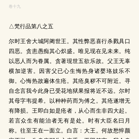
卷十九
△梵行品第八之五
尔时王舍大城阿阇世王。其性弊恶喜行杀戮具口
四恶。贪恚愚痴其心炽盛。唯见现在见未来。纯
以恶人而为眷属。贪著现世五欲乐故。父王无辜
横加逆害。因害父已心生悔热身诸婴珞妓乐不
御。心悔热故遍体生疮。其疮臭秽不可附近。寻
自念言我今此身已受花地狱果报将近不远。尔时
其母字韦提希。以种种药而为傅之。其疮遂增无
有降损。王即白如是疮者，从心而生非四大起。
若言众生有能治者无有是处。时有大臣名曰月
称。往至王在一面立。白言：大王。何故愁悴颜