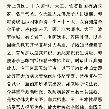
无上良医。非六师也。大王。舍婆提国有旃陀
罗。名曰气嘘。杀无量人见佛弟子大目犍连。即
时得破地狱因缘而得上生三十三天。以有如是圣
弟子故。称佛如来无上医。非六师也。大王。波
罗捺城。有长者子。名阿逸多。淫匿其母。以是
因缘杀戮其其母复与外人共通。子既知已便复害
之。有阿罗汉是其知识。於此知识复生愧耻。即
便杀杀已即到祇桓精舍求欲出家。时诸比丘具知
此人。有三逆罪无敢听者，以不听故倍生瞋恚即
於其夜大放猛火焚烧僧坊多杀无辜。然後复往王
舍城中。至如来所求哀出家。如来即听说法要。
令其重罪渐渐轻微。发阿耨多罗三藐三菩提心。
是故称佛为世良医。非六师也。王。王本性暴恶
信受恶人提婆达多。放大醉象欲令践佛。象既见