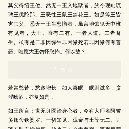
其父得绍王位。然无一王入地狱者，於今现毗琉
璃王优陀那。王恶性王鼠王莲花王。如是等王皆
害其父。悉无一王生愁恼者，虽言地饿鬼天中谁
有见者，大王。唯有二有。一者人道。二者畜
生。虽有是二非因缘生非因缘死若非因缘何有善
恶。唯愿大王勿怀愁怖。何以故？
广告位
若常愁苦，愁遂增长，如人喜眠。眠则滋多，贪
淫嗜酒，亦复如是，
如王所言：世无良医治身心者，今有大师名阿耆
多翅舍钦婆罗。一切知见。观金与土等无二。刀