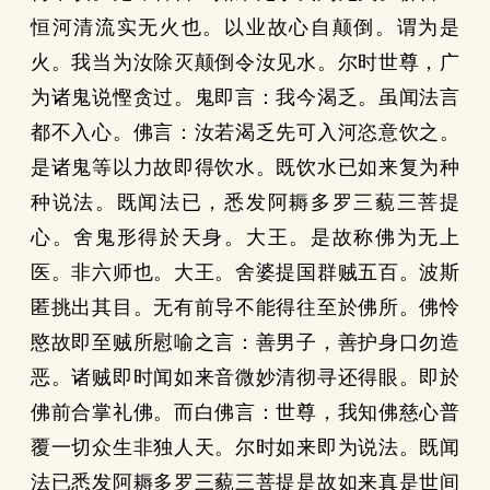
恒河清流实无火也。以业故心自颠倒。谓为是
火。我当为汝除灭颠倒令汝见水。尔时世尊，广
为诸鬼说慳贪过。鬼即言：我今渴乏。虽闻法言
都不入心。佛言：汝若渴乏先可入河恣意饮之。
是诸鬼等以力故即得饮水。既饮水已如来复为种
种说法。既闻法已，悉发阿耨多罗三藐三菩提
心。舍鬼形得於天身。大王。是故称佛为无上
医。非六师也。大王。舍婆提国群贼五百。波斯
匿挑出其目。无有前导不能得往至於佛所。佛怜
愍故即至贼所慰喻之言：善男子，善护身口勿造
恶。诸贼即时闻如来音微妙清彻寻还得眼。即於
佛前合掌礼佛。而白佛言：世尊，我知佛慈心普
覆一切众生非独人天。尔时如来即为说法。既闻
法已悉发阿耨多罗三藐三菩提是故如来真是世间