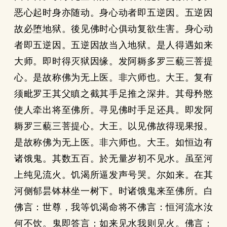
恶心起时身亦随动。身心动者即五逆因。五逆因
故必堕地狱。後见佛时心俱动复欲生害。身心动
者即五逆因。五逆因故当入地狱。是人得遇如来
大师。即时得灭狱因缘。发阿耨多罗三藐三菩提
心。是故称佛为无上医。非六师也。大王。复有
须毗罗王其父瞋之截其手足推之深井。其母矜愍
使人牵出将至佛所。寻见佛时手足还具。即发阿
耨罗三藐三菩提心。大王。以见佛故得现果报。
是故称佛为无上医。非六师也。大王。如恒边有
诸饿鬼。其数五百。於无量岁初不见水。虽至河
上纯见流火。饥渴所逼发声号哭。尔如来。在其
河侧郁昙钵林坐一树下。时诸饿鬼来至佛所。白
佛言：世尊，我等饥渴命将不佛言：恒河流水汝
何不饮。鬼即答言：如来见水我则见火。佛言：