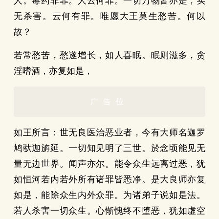
人。毒药非罪。人云何罪。一切万物皆亦是，实
无杀害。云何有罪。唯愿大王莫生愁苦。何以
故？
若常愁苦，愁遂增长，如人喜眠。眠则滋多，贪
淫嗜酒，亦复如是，
广告位
如王所言：世无良医治恶业者，今有大师名迦罗
鸠驮迦旃延。一切知见明了三世。於念顷能见无
量无边世界。闻声亦尔。能令众生远离过恶，犹
如恒河若内若外所有诸罪皆悉净。是大良师亦复
如是，能除众生内外众罪。为诸弟子说如是法。
若人杀害一切众生。心惭愧终不堕恶，犹如虚空