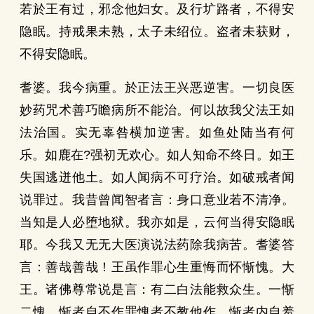
若於王有过，邪念他妇女。及行圹路者，不得安
隐眠。持戒果未熟，太子未绍位。盗者未获财，
不得安隐眠。
耆婆。我今病重。於正法王兴恶逆害。一切良医
妙药咒术善巧瞻病所不能治。何以故我父法王如
法治国。实无辜咎横加逆害。如鱼处陆当有何
乐。如鹿在?强初无欢心。如人知命不终日。如王
失国逃迸他土。如人闻病不可疗治。如破戒者闻
说罪过。我昔曾闻智者言：身口意业若不清净。
当知是人必堕地狱。我亦如是，云何当得安隐眠
耶。今我又无无大医演说法药除我病苦。耆婆答
言：善哉善哉！王虽作罪心生重悔而怀惭愧。大
王。诸佛尊常说是言：有二白法能救众生。一惭
二愧。惭者自不作罪愧者不教他作。惭者内自羞