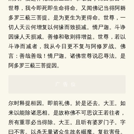
世尊，我今即死即生命得命。又闻佛记当得阿耨
多罗三藐三菩提。是为更生为更得命。世尊，一
切人天云何增复以何缘而致损减。憍尸迦。斗诤
因缘人天损减。善修和敬则得增益。世尊，若以
斗诤而减者，我从今日更不复与阿修罗战。佛
言：善哉善哉！憍尸迦。诸佛世尊说忍辱法。是
阿多罗三藐三菩提因。
广告位
尔时释提桓因。即前礼佛。於是还去。大王。如
来以能除诸恶相。是故称佛不可思议王若往者，
所有重罪必当得除。大王。且听有婆罗门子。字
曰不害。以杀无量诸众生故名崛魔。复欲害母。