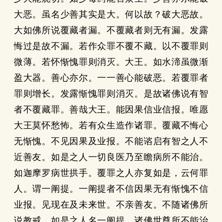
大恶。虽名少善其实是大。何以故？破大恶故。
大如佛所说覆藏者漏。不覆藏者则无有漏。发露
悔过是故不漏。若作众罪不覆不藏。以不覆罪则
微薄。若怀惭愧罪则消灭。大王。如水渧虽微渐
盈大器。善心亦尔。一一善心能破恶。若覆罪者
罪则增长。发露惭愧罪则消灭。是故诸佛说有智
者不覆藏罪。善哉大王。能因果信业信报。唯愿
大王莫怀愁怖。若有众生造作诸罪。覆藏不悔心
无惭愧。不见因果及业报。不能谘启有智之人不
近善友。如是之人一切良医乃至瞻病所不能治。
如迦摩罗病世拱手。覆罪之人亦复如是，云何罪
人。谓一阐提。一阐提者不信因果无有惭愧不信
业报。见现在及未来世。不亲善友。不随诸佛所
说教戒。如是之人名一阐提。诸佛世尊所不能治