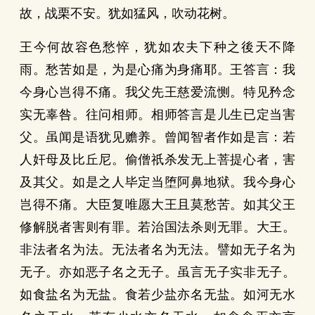
故，战栗不安。犹如猛风，吹动花树。
王今何故容色愁悴，犹如农夫下种之後天不降
雨。愁苦如是，为是心痛为身痛耶。王答言：我
今身心岂得不痛。我父先王慈爱流恻。特见矜念
实无辜咎。往问相师。相师答言是儿生已定当害
父。虽闻是语犹见赡养。曾闻智者作如是言：若
人奸母及比丘尼。偷僧祇杀发无上菩提心者，害
及其父。如是之人毕定当堕阿鼻地狱。我今身心
岂得不痛。大臣复唯愿大王且莫愁苦。如其父王
修解脱者害则有罪。若治国法杀则无罪。大王。
非法者名为法。无法者名为无法。譬如无子名为
无子。亦如恶子名之无子。虽言无子实非无子。
如食盐名为无盐。食若少盐亦名无盐。如河无水