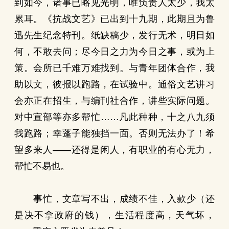
到如今，诸事已略见光明，唯负责人太少，我太
累耳。《抗战文艺》已出到十九期，此期且为鲁
迅先生纪念特刊。纸缺稿少，发行无术，明日如
何，不敢去问；尽今日之力为今日之事，或为上
策。会所已千难万难找到。与青年团体合作，我
助以文，彼报以跑路，在试验中。通俗文艺讲习
会亦正在招生，与编刊社合作，讲些实际问题。
对中宣部等亦多帮忙……凡此种种，十之八九须
我跑路；幸蓬子能独挡一面。否则无法办了！希
望多来人——还得是闲人，有职业的有心无力，
帮忙不易也。
事忙，文章写不出，成绩不佳，入款少（还
是决不拿政府的钱），生活程度高，天气坏，