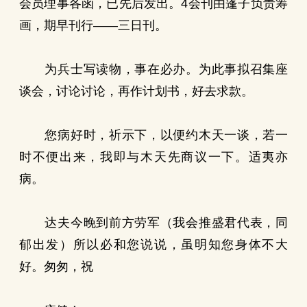
会员理事各函，已先后发出。4会刊由蓬子负责筹
画，期早刊行——三日刊。
为兵士写读物，事在必办。为此事拟召集座
谈会，讨论讨论，再作计划书，好去求款。
您病好时，祈示下，以便约木天一谈，若一
时不便出来，我即与木天先商议一下。适夷亦
病。
达夫今晚到前方劳军（我会推盛君代表，同
郁出发）所以必和您说说，虽明知您身体不大
好。匆匆，祝