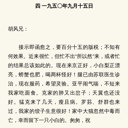
四 一九五〇年九月十五日
胡风兄：
接示即函愈之，要百分十五的版税；不知有
何效果。近来很忙，但忙不出“所以然”来，或者忙
的结果总该如此的。现在来京正好，小白梨正漂
亮，螃蟹也肥，喝两杯怪好！腿已由苏联医生诊
治，现在服药，希望灵验。亚平闹气喘，不短来
我家吃面食。克家的肺又出岔子；天翼也还没
好。猛克来了几天，瘦且病。罗荪、舒群也来
过，我家的饺子生意很好！家中大猫忽然中毒而
亡，幸而留下一只小白的。匆匆，祝