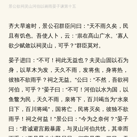
景公欲祠灵山河伯以祷雨晏子谏第十五
齐大旱逾时，景公召群臣问曰：“天不雨久矣，民
且有饥色。吾使人卜，云：‘祟在髙山广水。’寡人
欲少赋敛以祠灵山，可乎？”群臣莫对。
晏子进曰：“不可！祠此无益也？夫灵山固以石为
身，以草木为发，天久不雨，发将焦，身将热，
彼独不欲雨乎？祠之无益。”公曰：“不然，吾欲祠
河伯，可乎？”晏子曰：“不可！河伯以水为国，以
鱼鳖为民，天久不雨，泉将下，百川竭当为“水泉
日下，百川将竭”，国将亡，民将灭矣，彼独不欲
雨乎！祠之何益！”景公曰：“今为之奈何？”晏子
曰：“君诚避宫殿暴露，与灵山河伯共忧，其幸而