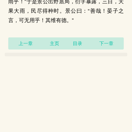
雨乎！”于是景公出野居局，衍字暴露，三日，天
果大雨，民尽得种时。景公曰：“善哉！晏子之
言，可无用乎！其维有德。”
上一章
主页
目录
下一章