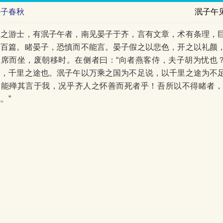
晏子春秋
泯子午
燕之游士，有泯子午者，南见晏子于齐，言有文章，术有条理，
三百篇。睹晏子，恐慎而不能言。晏子假之以悲色，开之以礼颜
直席而坐，废朝移时。在侧者曰：“向者燕客侍，夫子胡为忧也？
齐，千里之途也。泯子午以万乘之国为不足说，以千里之途为不
不能殚其言于我，况乎齐人之怀善而死者乎！吾所以不得睹者
。”