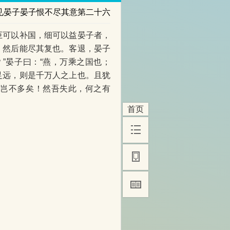
见晏子晏子恨不尽其意第二十六
巨可以补国，细可以益晏子者，
，然后能尽其复也。客退，晏子
”晏子曰：“燕，万乘之国也；
足远，则是千万人之上也。且犹
，岂不多矣！然吾失此，何之有
首页