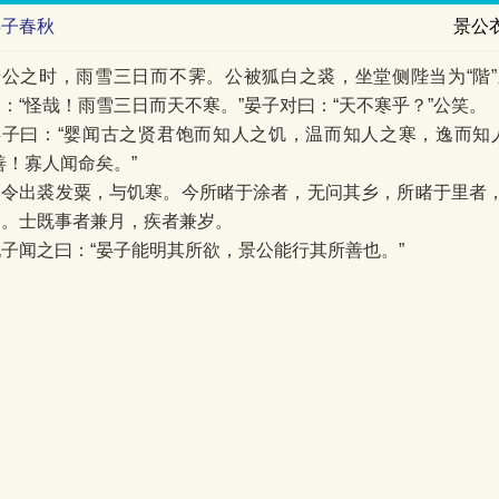
晏子春秋
景公
景公之时，雨雪三日而不霁。公被狐白之裘，坐堂侧陛当为“階
：“怪哉！雨雪三日而天不寒。”晏子对曰：“天不寒乎？”公笑。
晏子曰：“婴闻古之贤君饱而知人之饥，温而知人之寒，逸而知
善！寡人闻命矣。”
乃令出裘发粟，与饥寒。今所睹于涂者，无问其乡，所睹于里者
名。士既事者兼月，疾者兼岁。
孔子闻之曰：“晏子能明其所欲，景公能行其所善也。”