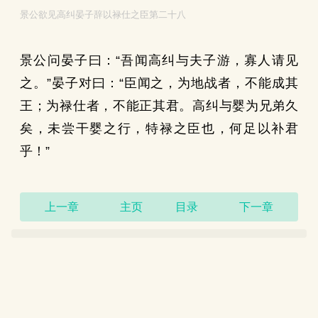
景公欲见高纠晏子辞以禄仕之臣第二十八
景公问晏子曰：“吾闻高纠与夫子游，寡人请见
之。”晏子对曰：“臣闻之，为地战者，不能成其
王；为禄仕者，不能正其君。高纠与婴为兄弟久
矣，未尝干婴之行，特禄之臣也，何足以补君
乎！”
上一章
主页
目录
下一章