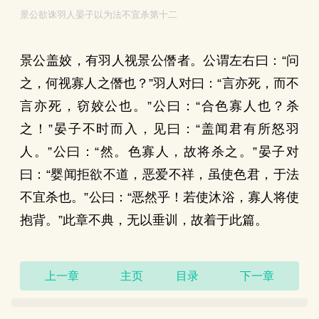
景公欲诛羽人晏子以为法不宜杀第十二
景公盖姣，有羽人视景公僭者。公谓左右曰：“问
之，何视寡人之僭也？”羽人对曰：“言亦死，而不
言亦死，窃姣公也。”公曰：“合色寡人也？杀
之！”晏子不时而入，见曰：“盖闻君有所怒羽
人。”公曰：“然。色寡人，故将杀之。”晏子对
曰：“婴闻拒欲不道，恶爱不祥，虽使色君，于法
不宜杀也。”公曰：“恶然乎！若使沐浴，寡人将使
抱背。”此章不典，无以垂训，故着于此篇。
上一章
主页
目录
下一章