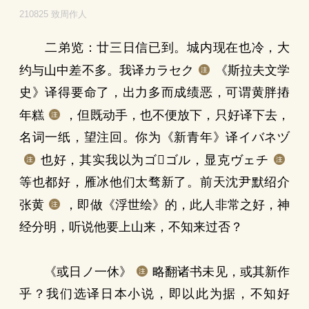
210825 致周作人
二弟览：廿三日信已到。城内现在也冷，大
约与山中差不多。我译カラセク
《斯拉夫文学
史》译得要命了，出力多而成绩恶，可谓黄胖摏
年糕
，但既动手，也不便放下，只好译下去，
名词一纸，望注回。你为《新青年》译イバネヅ
也好，其实我以为ゴゴル，显克ヴェチ
等也都好，雁冰他们太骛新了。前天沈尹默绍介
张黄
，即做《浮世绘》的，此人非常之好，神
经分明，听说他要上山来，不知来过否？
《或日ノ一休》
略翻诸书未见，或其新作
乎？我们选译日本小说，即以此为据，不知好