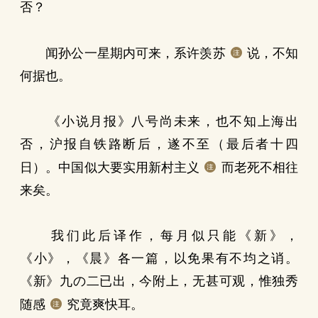
否？
闻孙公一星期内可来，系许羡苏
说，不知
何据也。
《小说月报》八号尚未来，也不知上海出
否，沪报自铁路断后，遂不至（最后者十四
日）。中国似大要实用新村主义
而老死不相往
来矣。
我们此后译作，每月似只能《新》，
《小》，《晨》各一篇，以免果有不均之诮。
《新》九の二已出，今附上，无甚可观，惟独秀
随感
究竟爽快耳。