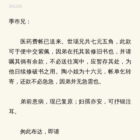
341226
季巿兄：
医药费帐已送来。世瑒兄共七元五角，此款
可于便中交紫佩，因弟在托其装修旧书也，并请
嘱其倘有余款，不必送往寓中，应暂存其处，为
他日续修破书之用。陶小姐为十六元，帐单乞转
寄，还款不必急急，因弟并无急需也。
弟前患病，现已复原；妇孺亦安，可抒锦注
耳。
匆此布达，即请