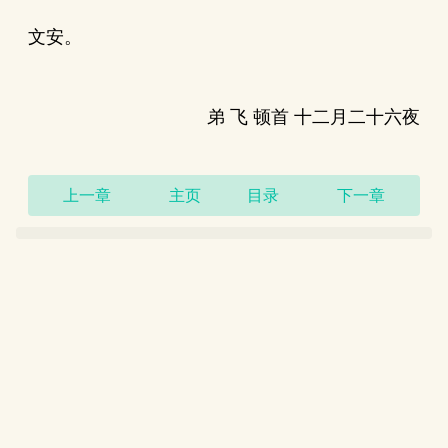
文安。
弟 飞 顿首 十二月二十六夜
上一章
主页
目录
下一章