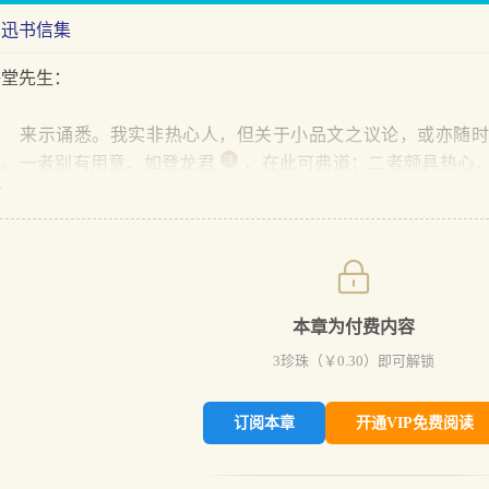
鲁迅书信集
语堂先生：
来示诵悉。我实非热心人，但关于小品文之议论，或亦随时
三。一者别有用意，如登龙君
，在此可弗道；二者颇具热心
君
本章为付费内容
3
珍珠（￥
0.30
）即可解锁
订阅本章
开通VIP免费阅读