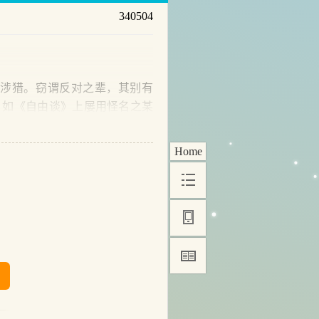
340504
涉猎。窃谓反对之辈，其别有
，如《自由谈》上屡用怪名之某
Home