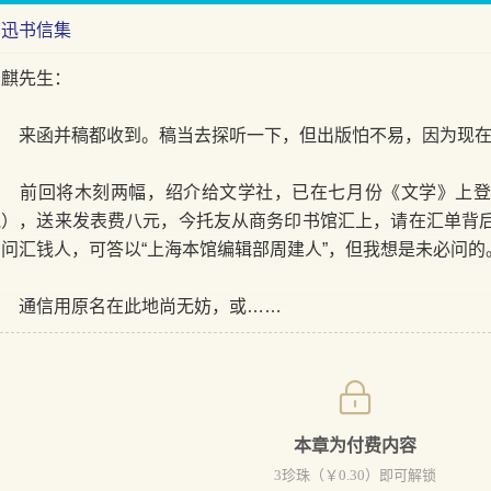
鲁迅书信集
少麒先生：
来函并稿都收到。稿当去探听一下，但出版怕不易，因为现在
前回将木刻两幅，绍介给文学社，已在七月份《文学》上登
气），送来发表费八元，今托友从商务印书馆汇上，请在汇单背
们问汇钱人，可答以“上海本馆编辑部周建人”，但我想是未必问的
通信用原名在此地尚无妨，或……
本章为付费内容
3
珍珠（￥
0.30
）即可解锁