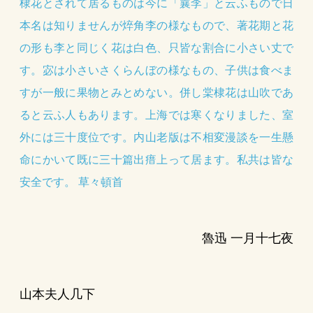
棣花とされて居るものは今に「蘘李」と云ふもので日
本名は知りませんが焠角李の様なもので、著花期と花
の形も李と同じく花は白色、只皆な割合に小さい丈で
す。宓は小さいさくらんぼの様なもの、子供は食べま
すが一般に果物とみとめない。併し棠棣花は山吹であ
ると云ふ人もあります。上海では寒くなりました、室
外には三十度位です。内山老版は不相変漫談を一生懸
命にかいて既に三十篇出瘄上って居ます。私共は皆な
安全です。 草々頓首
魯迅 一月十七夜
山本夫人几下