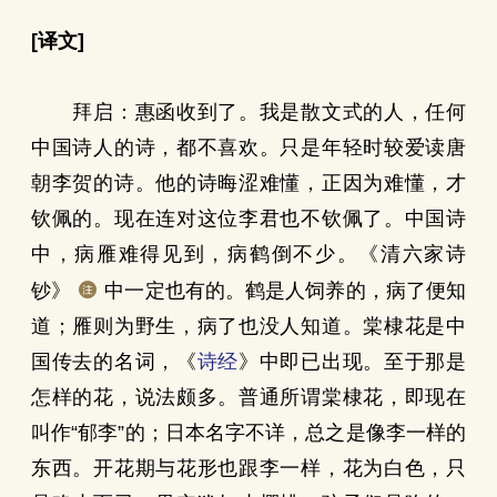
[译文]
拜启：惠函收到了。我是散文式的人，任何
中国诗人的诗，都不喜欢。只是年轻时较爱读唐
朝李贺的诗。他的诗晦涩难懂，正因为难懂，才
钦佩的。现在连对这位李君也不钦佩了。中国诗
中，病雁难得见到，病鹤倒不少。《清六家诗
钞》
中一定也有的。鹤是人饲养的，病了便知
道；雁则为野生，病了也没人知道。棠棣花是中
国传去的名词，《
诗经
》中即已出现。至于那是
怎样的花，说法颇多。普通所谓棠棣花，即现在
叫作“郁李”的；日本名字不详，总之是像李一样的
东西。开花期与花形也跟李一样，花为白色，只