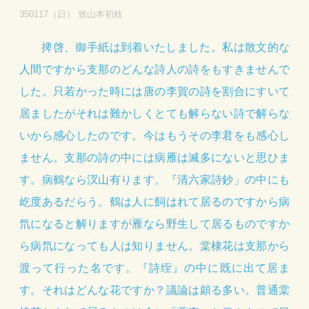
350117（日） 致山本初枝
捭啓、御手紙は到着いたしました。私は散文的な
人間ですから支那のどんな詩人の詩をもすきませんで
した。只若かった時には唐の李賀の詩を割合にすいて
居ましたがそれは難かしくとても解らない詩で解らな
いから感心したのです。今はもうその李君をも感心し
ません。支那の詩の中には病雁は滅多にないと思ひま
す。病鶴なら汊山有ります。『清六家詩鈔」の中にも
屹度あるだらう。鶴は人に飼はれて居るのですから病
氘になると解りますが雁なら野生して居るものですか
ら病氘になっても人は知りません。棠棣花は支那から
渡って行った名です。『詩绖』の中に既に出て居ま
す。それはどんな花ですか？議論は頗る多い。普通棠