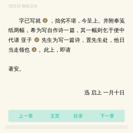
330110 致郁达夫
字已写就
，拙劣不堪，今呈上。并附奉笺
纸两幅，希为写自作诗一篇，其一幅则乞于便中
代请 亚子
先生为写一篇诗，置先生处，他日
当走领也
。此上，即请
著安。
迅 启上 一月十日
上一章
主页
目录
下一章