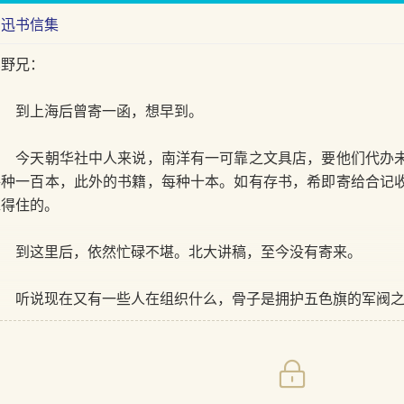
鲁迅书信集
霁野兄：
到上海后曾寄一函，想早到。
今天朝华社中人来说，南洋有一可靠之文具店，要他们代办未
每种一百本，此外的书籍，每种十本。如有存书，希即寄给合记
靠得住的。
到这里后，依然忙碌不堪。北大讲稿，至今没有寄来。
听说现在又有一些人在组织什么，骨子是拥护五色旗的军阀之