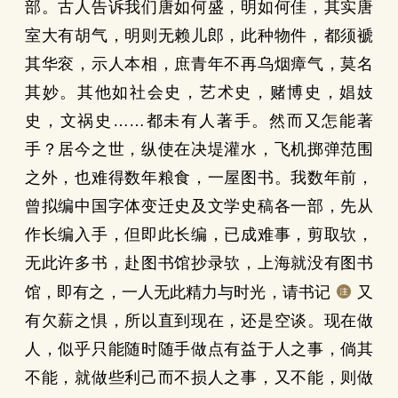
部。古人告诉我们唐如何盛，明如何佳，其实唐
室大有胡气，明则无赖儿郎，此种物件，都须褫
其华衮，示人本相，庶青年不再乌烟瘴气，莫名
其妙。其他如社会史，艺术史，赌博史，娼妓
史，文祸史……都未有人著手。然而又怎能著
手？居今之世，纵使在决堤灌水，飞机掷弹范围
之外，也难得数年粮食，一屋图书。我数年前，
曾拟编中国字体变迁史及文学史稿各一部，先从
作长编入手，但即此长编，已成难事，剪取欤，
无此许多书，赴图书馆抄录欤，上海就没有图书
馆，即有之，一人无此精力与时光，请书记
又
有欠薪之惧，所以直到现在，还是空谈。现在做
人，似乎只能随时随手做点有益于人之事，倘其
不能，就做些利己而不损人之事，又不能，则做