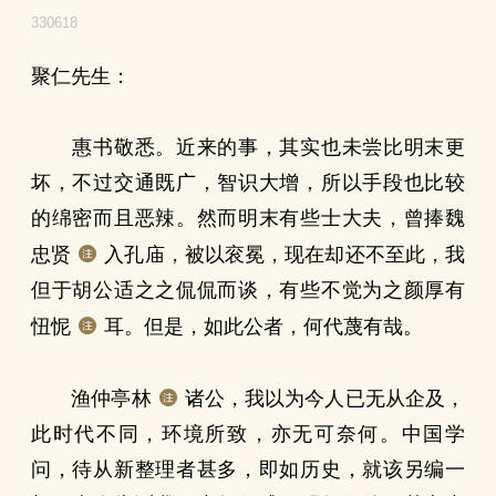
330618
聚仁先生：
惠书敬悉。近来的事，其实也未尝比明末更
坏，不过交通既广，智识大增，所以手段也比较
的绵密而且恶辣。然而明末有些士大夫，曾捧魏
忠贤
入孔庙，被以衮冕，现在却还不至此，我
但于胡公适之之侃侃而谈，有些不觉为之颜厚有
忸怩
耳。但是，如此公者，何代蔑有哉。
渔仲亭林
诸公，我以为今人已无从企及，
此时代不同，环境所致，亦无可奈何。中国学
问，待从新整理者甚多，即如历史，就该另编一