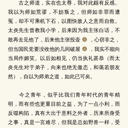
古之师道，实在也太尊，我对此颇有反感。
我以为师如荒谬，不妨叛之，但师如非罪而遭
冤，却不可乘机下石，以图快敌人之意而自救。
太炎先生曾教我小学，后来因为我主张白话，不
敢再去见他了，后来他主张投壶
，心窃非之，
但当国民党要没收他的几间破屋
，我实不能向
当局作媚笑。以后如相见，仍当执礼甚恭（而太
炎先生对于弟子，向来也绝无傲态，和蔼若朋友
然），自以为师弟之道，如此已可矣。
今之青年，似乎比我们青年时代的青年精
明，而有些也更重目前之益，为了一点小利，而
反噬构陷，真有大出于意料之外者，历来所身受
之事，真是一言难尽，但我是总如野兽一样，受