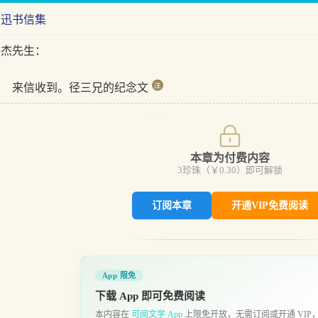
鲁迅书信集
许杰先生：
来信收到。径三兄的纪念文
本章为付费内容
3
珍珠（￥
0.30
）即可解锁
订阅本章
开通VIP免费阅读
App 限免
下载 App 即可免费阅读
本内容在
可阅文学 App
上限免开放，无需订阅或开通 VIP