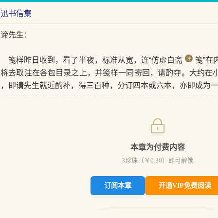
鲁迅书信集
西谛先生：
笺样昨日收到，看了半夜，标准从宽，连“仿虚白斋
笺”在
已将去取注在各包目录之上，并笺样一同寄回，请酌夺。大约在
种，即请先生就近酌补，得三百种，分订四本或六本，亦即成为
本章为付费内容
3
珍珠（￥
0.30
）即可解锁
订阅本章
开通VIP免费阅读