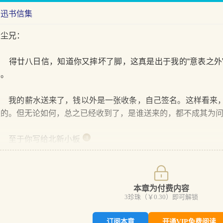
鲁迅书信集
矛尘兄：
得廿八日信，知道你又摔坏了脚，这真是出于我的“意表之外
罢。
我的薪水送来了，钱以外是一张收条，自己签名。这样看来，
来的。但无论如何，总之已经收到了，是谁送来的，都不成其为
至于你写给北新小板
本章为付费内容
3
珍珠（￥
0.30
）即可解锁
订阅本章
开通VIP免费阅读