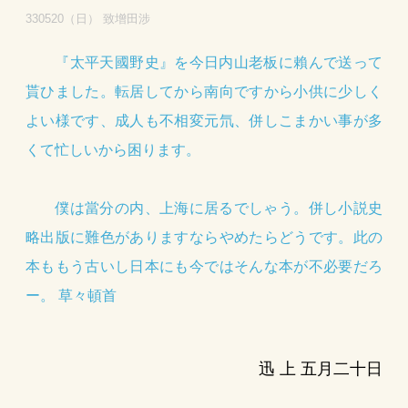
330520（日） 致增田涉
『太平天國野史』を今日内山老板に賴んで送って
貰ひました。転居してから南向ですから小供に少しく
よい様です、成人も不相変元氘、併しこまかい事が多
くて忙しいから困ります。
僕は當分の内、上海に居るでしゃう。併し小説史
略出版に難色がありますならやめたらどうです。此の
本ももう古いし日本にも今ではそんな本が不必要だろ
ー。 草々頓首
迅 上 五月二十日