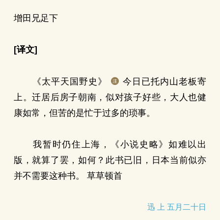
增田兄足下
[译文]
《太平天国野史》
今日已托内山老板寄
上。迁居后房子朝南，似对孩子好些，大人也健
康如常，但苦的是忙于过多的琐事。
我暂时仍住上海，《小说史略》如难以出
版，就算了罢，如何？此书已旧，日本当前似亦
并不需要这种书。 草草顿首
迅 上 五月二十日