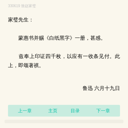
330619 致赵家璧
家璧先生：
蒙惠书并赐《白纸黑字》一册，甚感。
兹奉上印证四千枚，以应有一收条见付。此
上，即颂著祺。
鲁迅 六月十九日
上一章
主页
目录
下一章