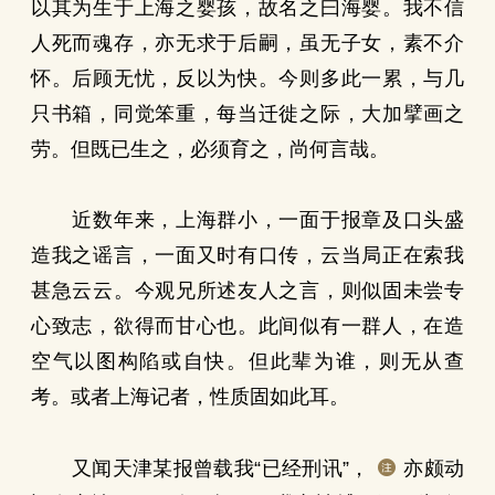
以其为生于上海之婴孩，故名之曰海婴。我不信
人死而魂存，亦无求于后嗣，虽无子女，素不介
怀。后顾无忧，反以为快。今则多此一累，与几
只书箱，同觉笨重，每当迁徙之际，大加擘画之
劳。但既已生之，必须育之，尚何言哉。
近数年来，上海群小，一面于报章及口头盛
造我之谣言，一面又时有口传，云当局正在索我
甚急云云。今观兄所述友人之言，则似固未尝专
心致志，欲得而甘心也。此间似有一群人，在造
空气以图构陷或自快。但此辈为谁，则无从查
考。或者上海记者，性质固如此耳。
又闻天津某报曾载我“已经刑讯”，
亦颇动