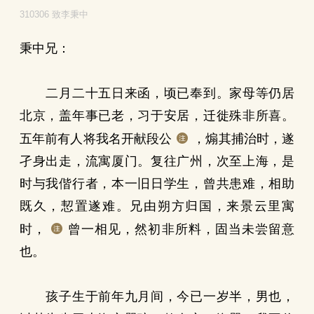
310306 致李秉中
秉中兄：
二月二十五日来函，顷已奉到。家母等仍居
北京，盖年事已老，习于安居，迁徙殊非所喜。
五年前有人将我名开献段公
，煽其捕治时，遂
孑身出走，流寓厦门。复往广州，次至上海，是
时与我偕行者，本一旧日学生，曾共患难，相助
既久，恝置遂难。兄由朔方归国，来景云里寓
时，
曾一相见，然初非所料，固当未尝留意
也。
孩子生于前年九月间，今已一岁半，男也，